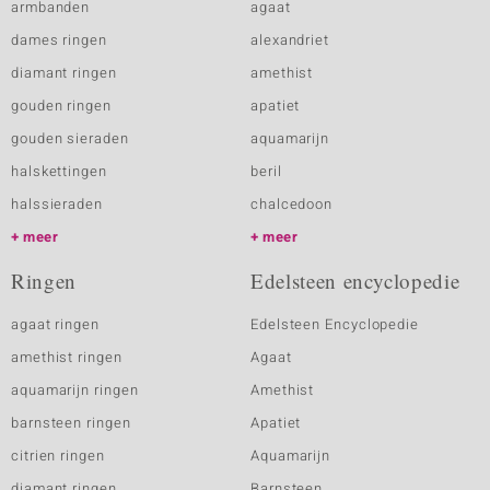
armbanden
agaat
dames ringen
alexandriet
diamant ringen
amethist
gouden ringen
apatiet
gouden sieraden
aquamarijn
halskettingen
beril
halssieraden
chalcedoon
meer
meer
Ringen
Edelsteen encyclopedie
agaat ringen
Edelsteen Encyclopedie
amethist ringen
Agaat
aquamarijn ringen
Amethist
barnsteen ringen
Apatiet
citrien ringen
Aquamarijn
diamant ringen
Barnsteen