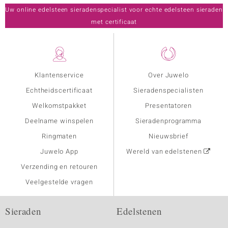
Uw online edelsteen sieradenspecialist voor echte edelsteen sieraden
met certificaat
Klantenservice
Over Juwelo
Echtheidscertificaat
Sieradenspecialisten
Welkomstpakket
Presentatoren
Deelname winspelen
Sieradenprogramma
Ringmaten
Nieuwsbrief
Juwelo App
Wereld van edelstenen
Verzending en retouren
Veelgestelde vragen
Sieraden
Edelstenen