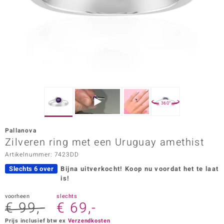
ana
Prince Designs
o
Chic
360°
d in Berlin
Pallanova
insell
Zilveren ring met een Uruguay amethist
Artikelnummer: 7423DD
n Vogue
Slechts 6 over
Bijna uitverkocht!
Koop nu voordat het te laat
e in Italy
is!
o Paraíso
voorheen
slechts
€ 99,-
€ 69,-
izen
Prijs inclusief btw ex
Verzendkosten