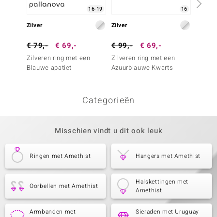
16-19
16
Zilver
Zilver
Zilver
€ 79,-
€ 69,-
€ 99,-
€ 69,-
€ 79,
Zilveren ring met een
Zilveren ring met een
Zilver
Blauwe apatiet
Azuurblauwe Kwarts
Ratanak
Categorieën
Misschien vindt u dit ook leuk
Ringen met Amethist
Hangers met Amethist
Halskettingen met
Oorbellen met Amethist
Amethist
Armbanden met
Sieraden met Uruguay