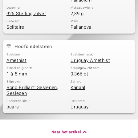
Palladium
Legering
Metaalgewicht
925 Sterling Zilver
2,39 g
Ontwerp
Merk
Solitaire
Pallanova
Hoofd edelsteen
Edelsteen
Edelsteen exact
Amethist
Uruguay Amethist
Aantal en grootte
Karaatgewicht som
1 à 5 mm
0,366 ct
Slijpvorm
Zetting
Rond Brilliant Geslepen,
Kanaal
Geslepen
Edelsteen kleur
Herkomst
paars
Uruguay
Naar het artikel