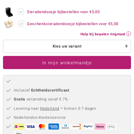
remonti
Sieradendoosje bijbestellen voor
€5,00
remonti
Geschenksieradendoosje bijbestellen voor
€5,00
uwelo
Hulp bij bepalen ringmaat
 Gems
Kies uw variant
NO Collection
In mijn winkelmandje
va
Inclusief
Echtheidscertificaat
Gratis
verzending vanaf € 79,-
Levering naar
Nederland
binnen 3-7 dagen
Nederlandse klantenservice
Minerale