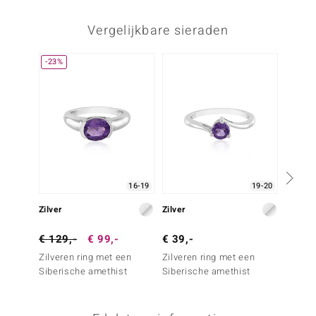
Vergelijkbare sieraden
-23%
-29%
16-19
19-20
Zilver
Zilver
Zilver
€ 129,-
€ 99,-
€ 39,-
€ 69,
Zilveren ring met een
Zilveren ring met een
Zilver
Siberische amethist
Siberische amethist
Azuurb