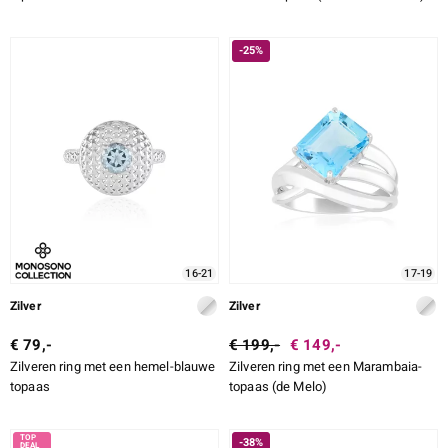
-25%
16-21
17-19
Zilver
Zilver
€ 79,-
€ 199,-
€ 149,-
Zilveren ring met een hemel-blauwe
Zilveren ring met een Marambaia-
topaas
topaas (de Melo)
-38%