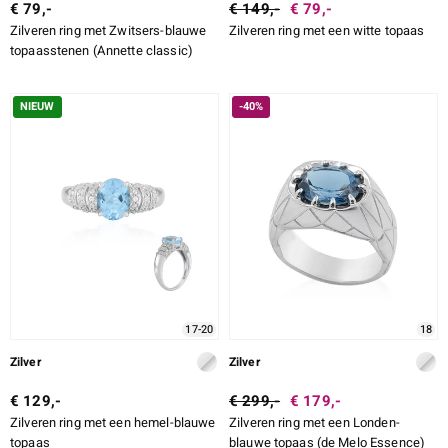
€ 79,-
€ 149,-
€ 79,-
Zilveren ring met Zwitsers-blauwe
Zilveren ring met een witte topaas
topaasstenen (Annette classic)
NIEUW
-40%
17-20
18
Zilver
Zilver
€ 129,-
€ 299,-
€ 179,-
Zilveren ring met een hemel-blauwe
Zilveren ring met een Londen-
topaas
blauwe topaas (de Melo Essence)