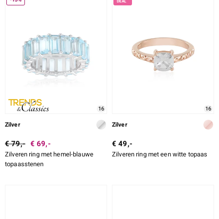
16
16
Zilver
Zilver
€ 79,-
€ 69,-
€ 49,-
Zilveren ring met hemel-blauwe
Zilveren ring met een witte topaas
topaasstenen