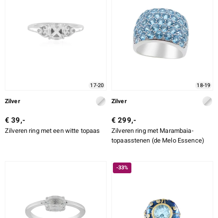
17-20
18-19
Zilver
Zilver
€ 39,-
€ 299,-
Zilveren ring met een witte topaas
Zilveren ring met Marambaia-
topaasstenen (de Melo Essence)
-33%