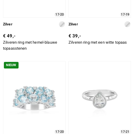
17-20
17-19
Zilver
Zilver
€ 49,-
€ 39,-
Zilveren ring met hemel-blauwe
Zilveren ring met een witte topaas
topaasstenen
NIEUW
17-20
17-21