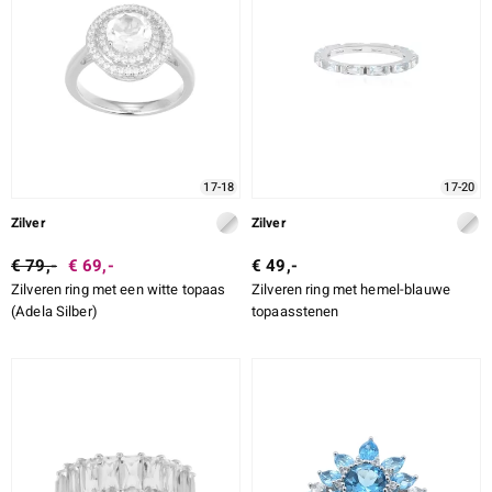
17-18
17-20
Zilver
Zilver
€ 79,-
€ 69,-
€ 49,-
Zilveren ring met een witte topaas
Zilveren ring met hemel-blauwe
(Adela Silber)
topaasstenen