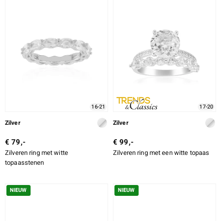
LEGERING
SLIJPVORM
SLIJPVORM EXACT
e Designs
ZETTING
16-21
17-20
erlin
Zilver
Zilver
€ 79,-
€ 99,-
Zilveren ring met witte
Zilveren ring met een witte topaas
ue
topaasstenen
Italy
NIEUW
NIEUW
aíso