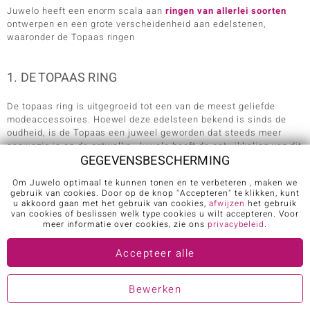
Juwelo heeft een enorm scala aan
ringen van allerlei soorten
ontwerpen en een grote verscheidenheid aan edelstenen,
waaronder de Topaas ringen
1. DE TOPAAS RING
De topaas ring is uitgegroeid tot een van de meest geliefde
modeaccessoires. Hoewel deze edelsteen bekend is sinds de
oudheid, is de Topaas een juweel geworden dat steeds meer
aanwezig is op de catwalks. Juwelo heeft de ontwikkeling van dit
GEGEVENSBESCHERMING
juweel in de afgelopen jaren zorgvuldig bestudeerd en heeft
prachtige Topaas ringen voor haar collecties gecreëerd.
Om Juwelo optimaal te kunnen tonen en te verbeteren , maken we
gebruik van cookies. Door op de knop "Accepteren" te klikken, kunt
Laten we niet vergeten dat ringen een van de meest geliefde
u akkoord gaan met het gebruik van cookies,
afwijzen
het gebruik
accessoires zijn. Dit komt omdat we ernaar kunnen kijken en
van cookies of beslissen welk type cookies u wilt accepteren. Voor
kunnen genieten van het ontwerp en de edelstenen terwijl we het
meer informatie over cookies, zie ons
privacybeleid
.
dragen. Het is de "voor ons" accessoire bij uitstek!
Accepteer alle
In de Juwelo collecties vindt u voor elke gelegenheid een
topaasring!
Bewerken
2. WELKE TOPAAS RING IS GESCHIKT VOOR JOU?