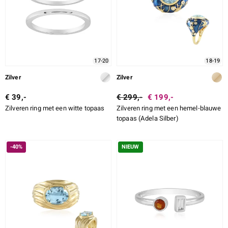
17-20
18-19
Zilver
Zilver
€ 39,-
€ 299,-
€ 199,-
Zilveren ring met een witte topaas
Zilveren ring met een hemel-blauwe
topaas (Adela Silber)
-40%
NIEUW