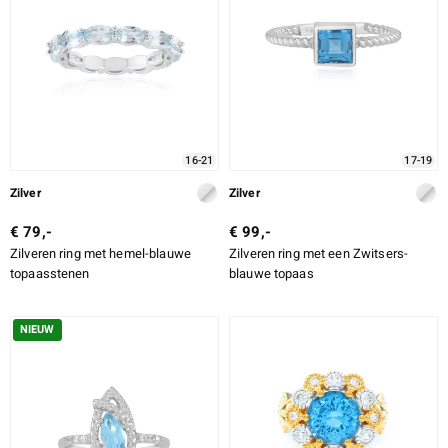
ti
ti
16-21
17-19
llection
Zilver
Zilver
€ 79,-
€ 99,-
Zilveren ring met hemel-blauwe
Zilveren ring met een Zwitsers-
topaasstenen
blauwe topaas
NIEUW
le