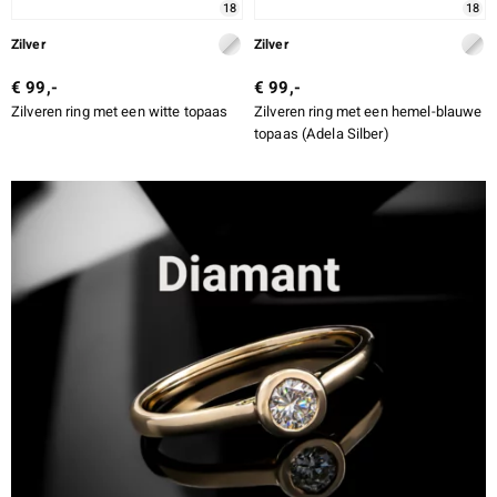
18
18
Zilver
Zilver
€ 99,-
€ 99,-
Zilveren ring met een witte topaas
Zilveren ring met een hemel-blauwe
topaas (Adela Silber)