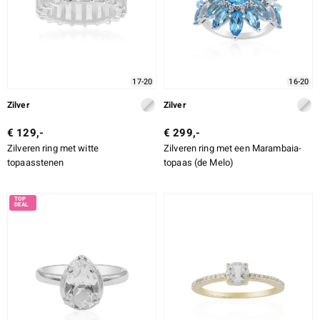
17-20
16-20
Zilver
Zilver
€ 129,-
€ 299,-
Zilveren ring met witte
Zilveren ring met een Marambaia-
topaasstenen
topaas (de Melo)