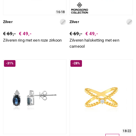
16-18
Zilver
Zilver
€ 69,-
€ 49,-
€ 69,-
€ 49,-
Zilveren ring met een roze zirkoon
Zilveren halsketting met een
carneool
-31%
-28%
18-22