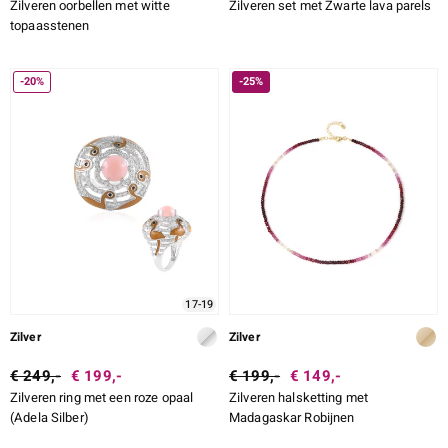
Zilveren oorbellen met witte
Zilveren set met Zwarte lava parels
topaasstenen
-20%
-25%
17-19
Zilver
Zilver
€ 249,-
€ 199,-
€ 199,-
€ 149,-
Zilveren ring met een roze opaal
Zilveren halsketting met
(Adela Silber)
Madagaskar Robijnen