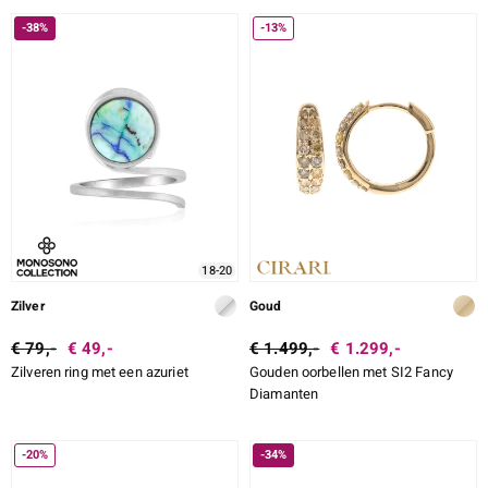
-38%
-13%
18-20
Zilver
Goud
€ 79,-
€ 49,-
€ 1.499,-
€ 1.299,-
Zilveren ring met een azuriet
Gouden oorbellen met SI2 Fancy
Diamanten
-20%
-34%