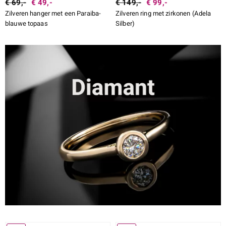
€ 69,-
€ 49,-
€ 149,-
€ 99,-
Zilveren hanger met een Paraiba-
Zilveren ring met zirkonen (Adela
blauwe topaas
Silber)