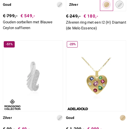
Goud
Zilver
€ 799,-
€ 549,-
€ 249,-
€ 180,-
Gouden oorbellen met Blauwe
Zilveren ring met een I2 (H) Diamant
Ceylon saffieren
(de Melo Essence)
-51%
-23%
Zilver
Goud