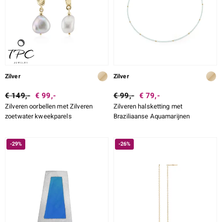
Zilver
Zilver
€ 149,-
€ 99,-
€ 99,-
€ 79,-
Zilveren oorbellen met Zilveren
Zilveren halsketting met
zoetwater kweekparels
Braziliaanse Aquamarijnen
-29%
-26%