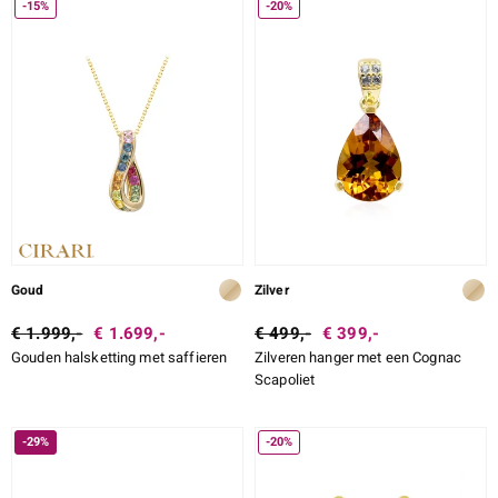
-15%
-20%
Goud
Zilver
€ 1.999,-
€ 1.699,-
€ 499,-
€ 399,-
Gouden halsketting met saffieren
Zilveren hanger met een Cognac
Scapoliet
-29%
-20%