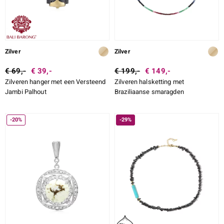
Zilver
Zilver
€ 69,-
€ 39,-
€ 199,-
€ 149,-
Zilveren hanger met een Versteend
Zilveren halsketting met
Jambi Palhout
Braziliaanse smaragden
-20%
-29%