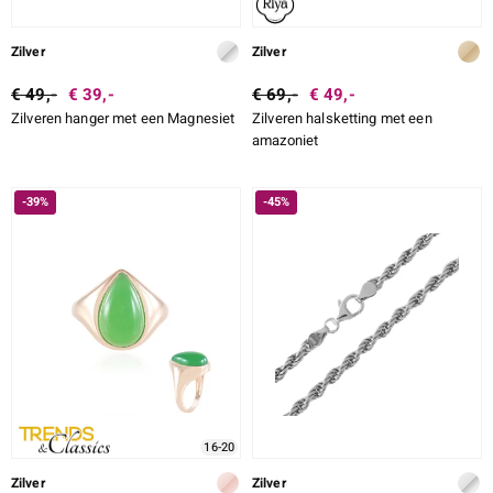
Zilver
Zilver
€ 49,-
€ 39,-
€ 69,-
€ 49,-
Zilveren hanger met een Magnesiet
Zilveren halsketting met een
amazoniet
-39%
-45%
16-20
Zilver
Zilver