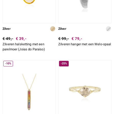
Zilver
Zilver
€ 49,-
€ 39,-
€ 99,-
€ 79,-
Zilveren halsketting met een
Zilveren hanger met een Welo-opaal
parelmoer (Joias do Paraíso)
-10%
-25%