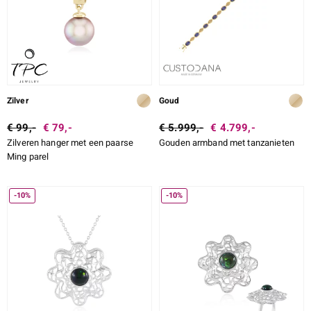
Zilver
Goud
€ 99,-
€ 79,-
€ 5.999,-
€ 4.799,-
Zilveren hanger met een paarse
Gouden armband met tanzanieten
Ming parel
-10%
-10%