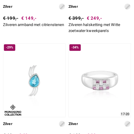
Zilver
Zilver
€ 199,-
€ 149,-
€ 399,-
€ 249,-
Zilveren armband met citrienstenen
Zilveren halsketting met Witte
zoetwater kweekparels
-29%
-34%
17-20
Zilver
Zilver