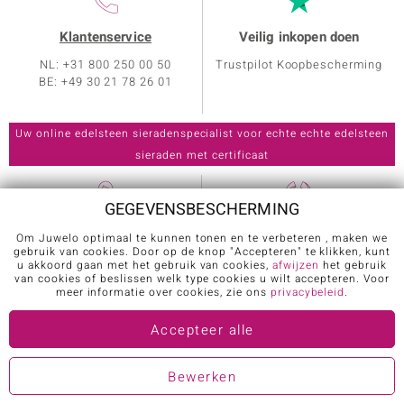
Klantenservice
Veilig inkopen doen
NL: +31 800 250 00 50
Trustpilot Koopbescherming
BE: +49 30 21 78 26 01
GEGEVENSBESCHERMING
Klantenservice
Over Juwelo
Om Juwelo optimaal te kunnen tonen en te verbeteren , maken we
gebruik van cookies. Door op de knop "Accepteren" te klikken, kunt
Echtheidscertificaat
Sieradenspecialisten
u akkoord gaan met het gebruik van cookies,
afwijzen
het gebruik
van cookies of beslissen welk type cookies u wilt accepteren. Voor
Welkomstpakket
Presentatoren
meer informatie over cookies, zie ons
privacybeleid
.
Deelname winspelen
Sieradenprogramma
Accepteer alle
Ringmaten
Nieuwsbrief
Juwelo App
Wereld van edelstenen
Bewerken
Verzending en retouren