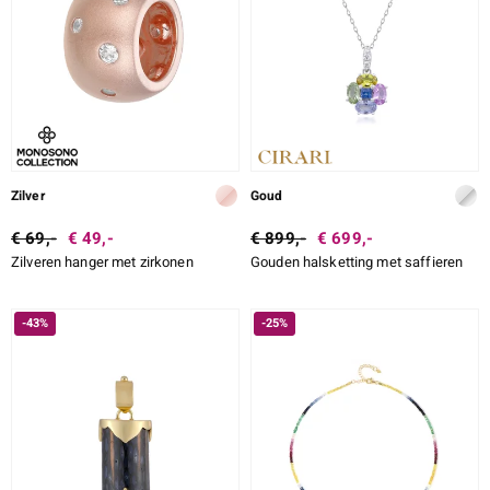
ti
ti
Zilver
Goud
llection
€ 69,-
€ 49,-
€ 899,-
€ 699,-
Zilveren hanger met zirkonen
Gouden halsketting met saffieren
-43%
-25%
le