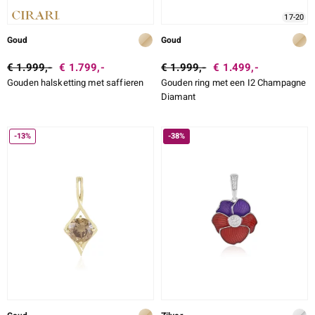
17-20
Goud
Goud
€ 1.999,-
€ 1.799,-
€ 1.999,-
€ 1.499,-
Gouden halsketting met saffieren
Gouden ring met een I2 Champagne
Diamant
-13%
-38%