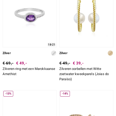
18-21
Zilver
Zilver
€ 69,-
€ 49,-
€ 49,-
€ 39,-
Zilveren ring met een Marokkaanse
Zilveren oorbellen met Witte
Amethist
zoetwater kweekparels (Joias do
Paraíso)
-13%
-14%