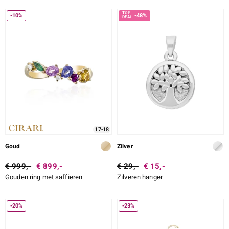
-10%
-48%
17-18
Goud
Zilver
€ 999,-
€ 899,-
€ 29,-
€ 15,-
Gouden ring met saffieren
Zilveren hanger
-20%
-23%