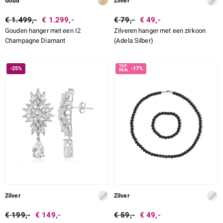
Goud
Zilver
€ 1.499,-
€ 1.299,-
€ 79,-
€ 49,-
Gouden hanger met een I2
Zilveren hanger met een zirkoon
Champagne Diamant
(Adela Silber)
-25%
-17%
Zilver
Zilver
€ 199,-
€ 149,-
€ 59,-
€ 49,-