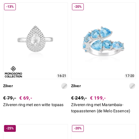
-13%
-20%
16-21
17-20
Zilver
Zilver
€ 79,-
€ 69,-
€ 249,-
€ 199,-
Zilveren ring met een witte topaas
Zilveren ring met Marambaia-
topaasstenen (de Melo Essence)
-25%
-20%