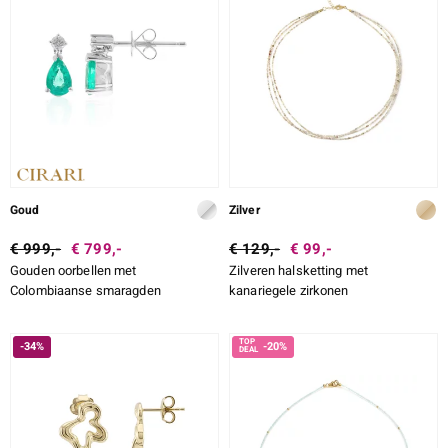
Goud
Zilver
€ 999,-
€ 799,-
€ 129,-
€ 99,-
Gouden oorbellen met
Zilveren halsketting met
Colombiaanse smaragden
kanariegele zirkonen
-34%
-20%