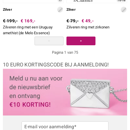
17
16-18
Zilver
Zilver
€ 199,-
€ 169,-
€ 79,-
€ 49,-
Zilveren ring met een Uruguay
Zilveren ring met zirkonen
amethist (de Melo Essence)
<
>
Pagina 1 van 75
10 EURO KORTINGSCODE BIJ AANMELDING!
E-mail voor aanmelding*