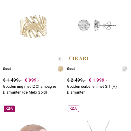
ONTWERP
LEGERING
SLIJPVORM
e Designs
SLIJPVORM EXACT
ZETTING
18
erlin
Goud
Goud
€ 1.499,-
€ 999,-
€ 2.499,-
€ 1.999,-
Gouden ring met I2 Champagne
Gouden oorbellen met SI1 (H)
ue
Diamanten (de Melo Gold)
Diamanten
Italy
-29%
-22%
aíso