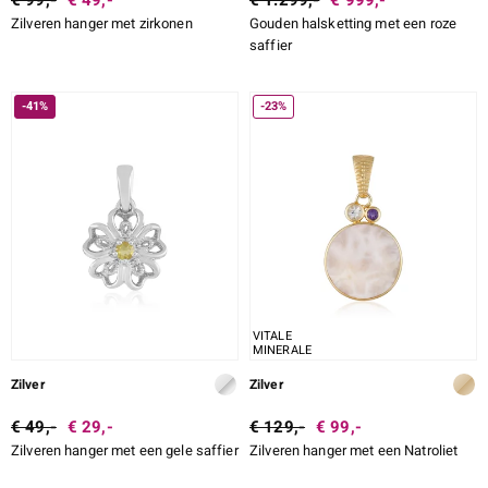
€ 99,-
€ 49,-
€ 1.299,-
€ 999,-
Zilveren hanger met zirkonen
Gouden halsketting met een roze
saffier
-41%
-23%
VITALE
MINERALE
Zilver
Zilver
€ 49,-
€ 29,-
€ 129,-
€ 99,-
Zilveren hanger met een gele saffier
Zilveren hanger met een Natroliet