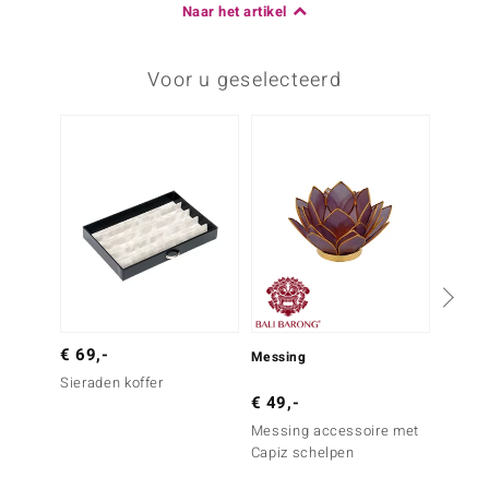
Naar het artikel
Voor u geselecteerd
€ 69,-
€ 9,-
Messing
Sieraden koffer
Access
€ 49,-
Messing accessoire met
Capiz schelpen