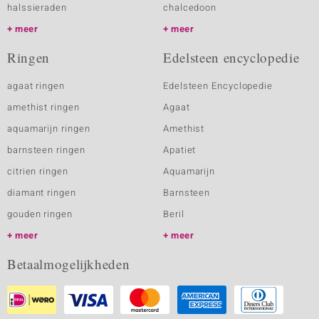
halssieraden
chalcedoon
meer
meer
Ringen
Edelsteen encyclopedie
agaat ringen
Edelsteen Encyclopedie
amethist ringen
Agaat
aquamarijn ringen
Amethist
barnsteen ringen
Apatiet
citrien ringen
Aquamarijn
diamant ringen
Barnsteen
gouden ringen
Beril
meer
meer
Betaalmogelijkheden