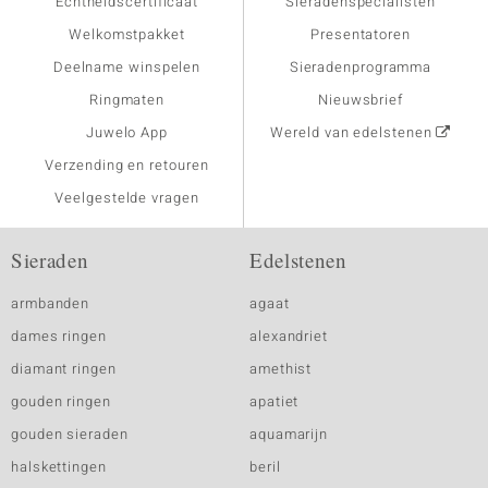
Echtheidscertificaat
Sieradenspecialisten
Welkomstpakket
Presentatoren
Deelname winspelen
Sieradenprogramma
Ringmaten
Nieuwsbrief
Juwelo App
Wereld van edelstenen
Verzending en retouren
Veelgestelde vragen
Sieraden
Edelstenen
armbanden
agaat
dames ringen
alexandriet
diamant ringen
amethist
gouden ringen
apatiet
gouden sieraden
aquamarijn
halskettingen
beril