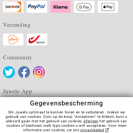
Verzending
Community
Juwelo App
Gegevensbescherming
Om Juwelo optimaal te kunnen tonen en te verbeteren , maken we
gebruik van cookies. Door op de knop "Accepteren" te klikken, kunt u
akkoord gaan met het gebruik van cookies,
afwijzen
het gebruik van
Algemene verkoopvoorwaarden
Privacybeleid
Cookies
cookies of beslissen welk type cookies u wilt accepteren. Voor meer
Colofon
Contact
Contract herroepen
informatie over cookies, zie ons
privacybeleid
.