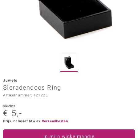
ana
Prince Designs
o
Chic
d in Berlin
Juwelo
insell
Sieradendoos Ring
Artikelnummer: 1212ZE
n Vogue
slechts
e in Italy
€ 5,-
o Paraíso
Prijs inclusief btw ex
Verzendkosten
izen
In mijn winkelmandje