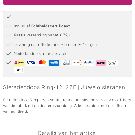
remonti
remonti
Inclusief
Echtheidscertificaat
uwelo
Gratis
verzending vanaf € 79,-
Levering naar
Nederland
binnen 3-7 dagen
 Gems
Nederlandse klantenservice
NO Collection
va
Sieradendoos Ring-1212ZE | Juwelo sieraden
Sieradendoos Ring - een schitterende aanbieding van Juwelo. Direct
van de fabrikant en dus erg voordelig. Alle sieraden met certificaat
van echtheid.
Minerale
Details van het artikel