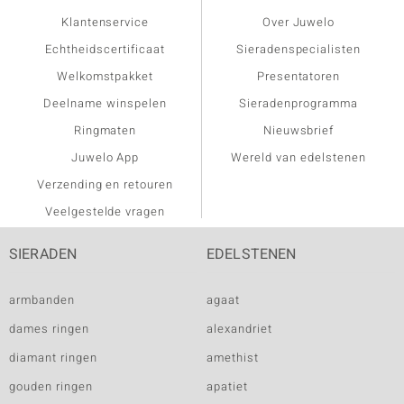
Klantenservice
Over Juwelo
Echtheidscertificaat
Sieradenspecialisten
Welkomstpakket
Presentatoren
Deelname winspelen
Sieradenprogramma
Ringmaten
Nieuwsbrief
Juwelo App
Wereld van edelstenen
Verzending en retouren
Veelgestelde vragen
SIERADEN
EDELSTENEN
armbanden
agaat
dames ringen
alexandriet
diamant ringen
amethist
gouden ringen
apatiet