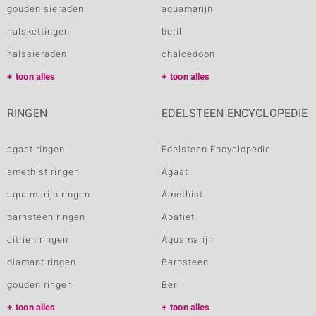
gouden sieraden
aquamarijn
halskettingen
beril
halssieraden
chalcedoon
toon alles
toon alles
RINGEN
EDELSTEEN ENCYCLOPEDIE
agaat ringen
Edelsteen Encyclopedie
amethist ringen
Agaat
aquamarijn ringen
Amethist
barnsteen ringen
Apatiet
citrien ringen
Aquamarijn
diamant ringen
Barnsteen
gouden ringen
Beril
toon alles
toon alles