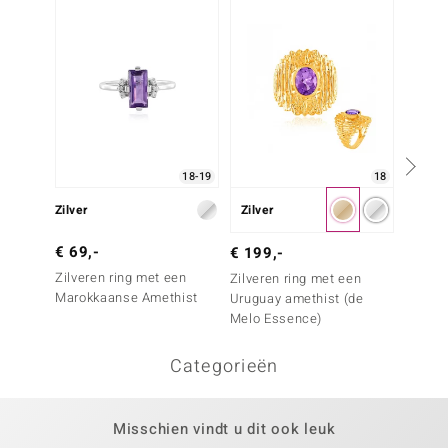
18-19
18
Zilver
Zilver
Zilver
€ 69,-
€ 79,
€ 199,-
Zilveren ring met een
Zilver
Zilveren ring met een
Marokkaanse Amethist
Zambia
Uruguay amethist (de
Melo Essence)
Categorieën
Misschien vindt u dit ook leuk