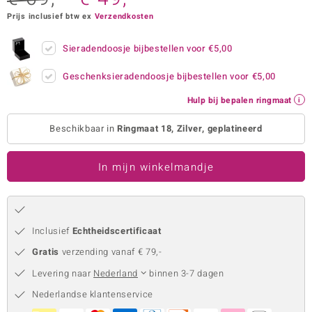
Prijs inclusief btw ex
Verzendkosten
remonti
remonti
Sieradendoosje bijbestellen voor
€5,00
uwelo
Geschenksieradendoosje bijbestellen voor
€5,00
Hulp bij bepalen ringmaat
 Gems
Beschikbaar in
Ringmaat 18, Zilver, geplatineerd
NO Collection
va
In mijn winkelmandje
Inclusief
Echtheidscertificaat
Gratis
verzending vanaf € 79,-
Levering naar
Nederland
binnen 3-7 dagen
Minerale
Nederlandse klantenservice