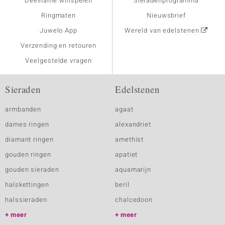
Deelname winspelen
Sieradenprogramma
Ringmaten
Nieuwsbrief
Juwelo App
Wereld van edelstenen
Verzending en retouren
Veelgestelde vragen
Sieraden
Edelstenen
armbanden
agaat
dames ringen
alexandriet
diamant ringen
amethist
gouden ringen
apatiet
gouden sieraden
aquamarijn
halskettingen
beril
halssieraden
chalcedoon
meer
meer