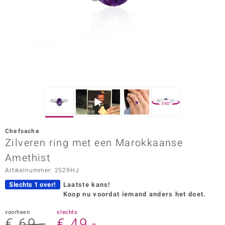
ana
Prince Designs
o
Chic
360°
d in Berlin
Chefsache
insell
Zilveren ring met een Marokkaanse
Amethist
n Vogue
Artikelnummer: 2529HJ
e in Italy
Slechts 1 over!
Laatste kans!
Koop nu voordat iemand anders het doet.
o Paraíso
voorheen
slechts
izen
€ 69,-
€ 49,-