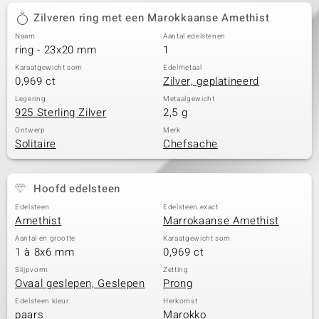
Zilveren ring met een Marokkaanse Amethist
Naam
Aantal edelstenen
ring - 23x20 mm
1
Karaatgewicht som
Edelmetaal
0,969 ct
Zilver, geplatineerd
Legering
Metaalgewicht
925 Sterling Zilver
2,5 g
Ontwerp
Merk
Solitaire
Chefsache
Hoofd edelsteen
Edelsteen
Edelsteen exact
Amethist
Marrokaanse Amethist
Aantal en grootte
Karaatgewicht som
1 à 8x6 mm
0,969 ct
Slijpvorm
Zetting
Ovaal geslepen, Geslepen
Prong
Edelsteen kleur
Herkomst
paars
Marokko