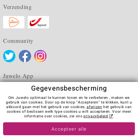
Verzending
Community
Juwelo App
Gegevensbescherming
Om Juwelo optimaal te kunnen tonen en te verbeteren , maken we
gebruik van cookies. Door op de knop "Accepteren" te klikken, kunt u
akkoord gaan met het gebruik van cookies,
afwijzen
het gebruik van
Algemene verkoopvoorwaarden
Privacybeleid
Cookies
cookies of beslissen welk type cookies u wilt accepteren. Voor meer
Colofon
Contact
Contract herroepen
informatie over cookies, zie ons
privacybeleid
.
Visit our stores in other countries:
Accepteer alle