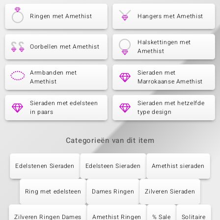
Ringen met Amethist
Hangers met Amethist
Halskettingen met
Oorbellen met Amethist
Amethist
Armbanden met
Sieraden met
Amethist
Marrokaanse Amethist
Sieraden met edelsteen
Sieraden met hetzelfde
in paars
type design
Categorieën van dit item
Edelstenen Sieraden
Edelsteen Sieraden
Amethist sieraden
Ring met edelsteen
Dames Ringen
Zilveren Sieraden
Zilveren Ringen Dames
Amethist Ringen
% Sale
Solitaire