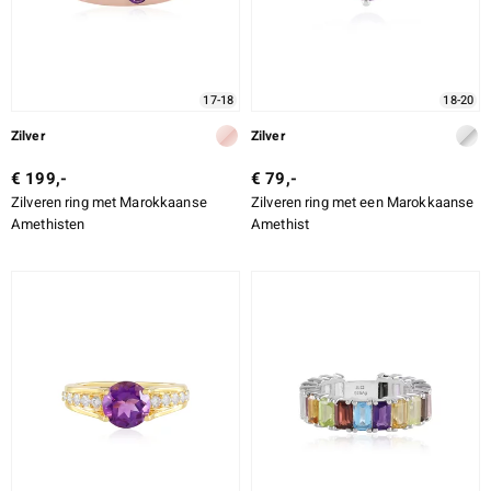
ti
ti
17-18
18-20
Zilver
Zilver
€ 199,-
€ 79,-
Zilveren ring met Marokkaanse
Zilveren ring met een Marokkaanse
llection
Amethisten
Amethist
le