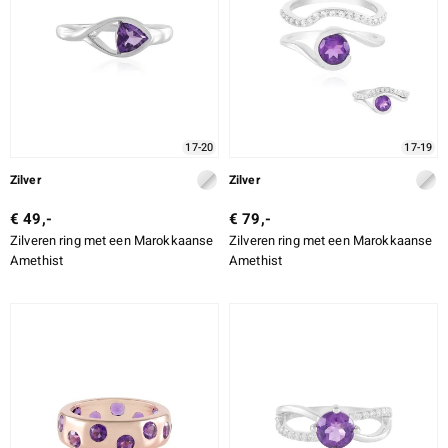
LEGERING
SLIJPVORM
SLIJPVORM EXACT
e Designs
ZETTING
17-20
17-19
Zilver
Zilver
€ 49,-
€ 79,-
erlin
Zilveren ring met een Marokkaanse
Zilveren ring met een Marokkaanse
Amethist
Amethist
ue
Italy
aíso