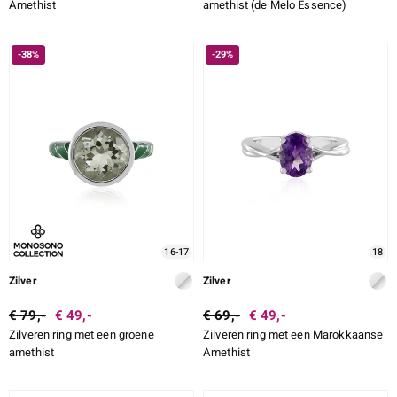
Amethist
amethist (de Melo Essence)
-38%
-29%
16-17
18
Zilver
Zilver
€ 79,-
€ 49,-
€ 69,-
€ 49,-
Zilveren ring met een groene
Zilveren ring met een Marokkaanse
amethist
Amethist