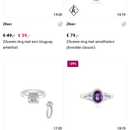
19-20
16-19
Zilver
Zilver
€ 49,-
€ 39,-
€ 79,-
Zilveren ring met een Uruguay
Zilveren ring met amethisten
amethist
(Annette classic)
-29%
17-20
18-19