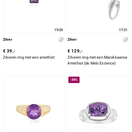
19-20
17-21
Zilver
Zilver
€ 39,-
€ 129,-
Zilveren ring met een amethist
Zilveren ring met een Marokkaanse
Amethist (de Melo Essence)
-34%