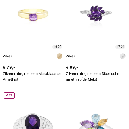
16-20
17-21
Zilver
Zilver
€ 79,-
€ 99,-
Zilveren ring met een Marokkaanse
Zilveren ring met een Siberische
Amethist
amethist (de Melo)
-15%