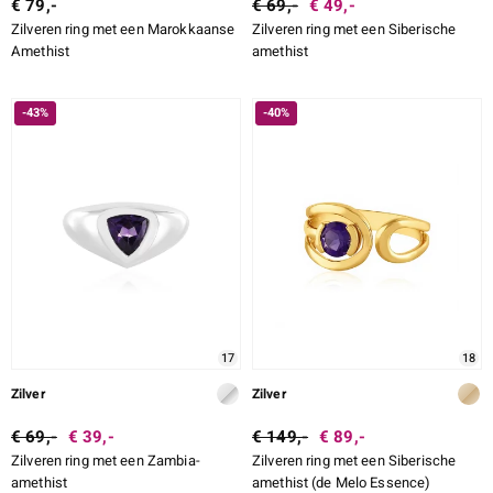
€ 79,-
€ 69,-
€ 49,-
Zilveren ring met een Marokkaanse
Zilveren ring met een Siberische
Amethist
amethist
-43%
-40%
17
18
Zilver
Zilver
€ 69,-
€ 39,-
€ 149,-
€ 89,-
Zilveren ring met een Zambia-
Zilveren ring met een Siberische
amethist
amethist (de Melo Essence)