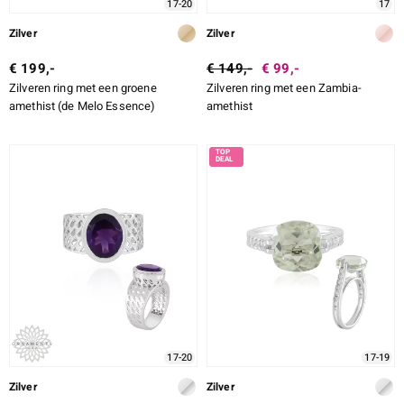
17-20
17
Zilver
Zilver
€ 199,-
€ 149,-
€ 99,-
Zilveren ring met een groene
Zilveren ring met een Zambia-
amethist (de Melo Essence)
amethist
17-20
17-19
Zilver
Zilver