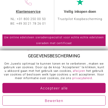
Klantenservice
Veilig inkopen doen
NL: +31 800 250 00 50
Trustpilot Koopbescherming
BE: +49 30 21 78 26 01
GEGEVENSBESCHERMING
Klantenservice
Over Juwelo
Om Juwelo optimaal te kunnen tonen en te verbeteren , maken we
gebruik van cookies. Door op de knop "Accepteren" te klikken, kunt
Echtheidscertificaat
Sieradenspecialisten
u akkoord gaan met het gebruik van cookies,
afwijzen
het gebruik
van cookies of beslissen welk type cookies u wilt accepteren. Voor
Welkomstpakket
Presentatoren
meer informatie over cookies, zie ons
privacybeleid
.
Deelname winspelen
Sieradenprogramma
Accepteer alle
Ringmaten
Nieuwsbrief
Juwelo App
Wereld van edelstenen
Bewerken
Verzending en retouren