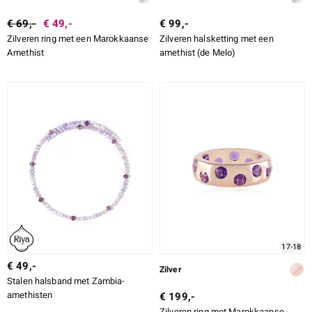
ti
€ 69,-
€ 49,-
€ 99,-
Zilveren ring met een Marokkaanse
Zilveren halsketting met een
ti
Amethist
amethist (de Melo)
llection
17-18
€ 49,-
Zilver
le
Stalen halsband met Zambia-
amethisten
€ 199,-
Zilveren ring met Marokkaanse