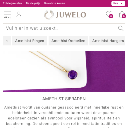
Echte juwelen.
+31 800 250 00 50
Beste prijs.
+49 30 21 78 26 01
Grootste keuze.
Live
0
0
MENU
FILTER
Sluiten
s
lstenen
A - Z
ype
e aanbiedingen
Ontwerp
Algemeen
Favoriete edelstenen
Materiaal
Interessant
Juwelo
Ringmaat
Edelstenen op kleur
Advies
SIERAAD
Amethist Ringen
Amethist Oorbellen
Amethist Hangers
EDELSTEEN EXACT
EDELMETAAL
 Love
EDELSTEEN KLEUR
PRIJS
RINGMAAT
AMETHIST SIERADEN
Amethist wordt van oudsher geassocieerd met innerlijke rust en
MERKEN
ition
helderheid. In verschillende culturen wordt deze paarse
edelsteen gezien als symbool voor wijsheid, spiritualiteit en
% KORTING
ue
bescherming. De steen speelt een rol in meditatie tradities en