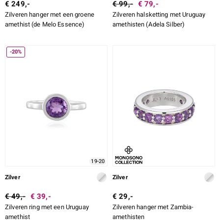
€ 249,-
€ 99,-
€ 79,-
Zilveren hanger met een groene
Zilveren halsketting met Uruguay
amethist (de Melo Essence)
amethisten (Adela Silber)
-20%
19-20
Zilver
Zilver
€ 49,-
€ 39,-
€ 29,-
Zilveren ring met een Uruguay
Zilveren hanger met Zambia-
amethist
amethisten