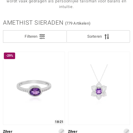
wordt vaak gedragen als persoonlijke talisman voor balans en
ONTWERP
intuïtie.
LEGERING
AMETHIST SIERADEN
(779 Artikelen)
SLIJPVORM
e Designs
Filteren
Sorteren
SLIJPVORM EXACT
ZETTING
-29%
erlin
ue
Italy
aíso
18-21
Zilver
Zilver