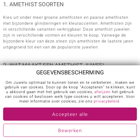
1. AMETHIST SOORTEN
Kies uit onder meer groene amethisten en paarse amethisten
met bijzondere glinsteringen en kleuraccenten. Amethisten zijn
in verschillende varianten verkrijgbaar. Deze amethist juwelen
zijn in verschillende vormen en kleuren te koop. Vanwege de
bijzondere kleur van deze steen zijn amethisten de laatste jaren
uitgegroeid tot een van de populairste juwelen.
2. WAT MAAKT EEN AMETHIST JUWEEL
GEGEVENSBESCHERMING
BIJZONDER?
Om Juwelo optimaal te kunnen tonen en te verbeteren , maken we
Amethisten staan bekend om de indrukwekkende kleurtinten.
gebruik van cookies. Door op de knop "Accepteren" te klikken, kunt
u akkoord gaan met het gebruik van cookies,
afwijzen
het gebruik
Amethist is een van de meest waardevolle edelstenen.
van cookies of beslissen welk type cookies u wilt accepteren. Voor
meer informatie over cookies, zie ons
privacybeleid
.
3. AMETHIST SIERADEN KLEUREN
Accepteer alle
Amethisten komen voor in verschillende kleuren zoals groen en
paars. Laat je verrassen door deze bijzondere edelstenen in
Bewerken
verschillende kleurtonen.