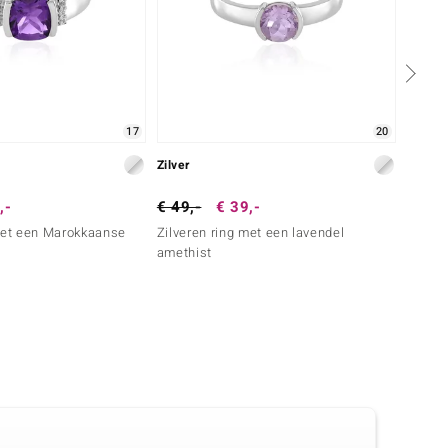
17
20
Zilver
Zilver
,-
€ 49,-
€ 39,-
€ 69,
 met een Marokkaanse
Zilveren ring met een lavendel
Zilver
amethist
amethi