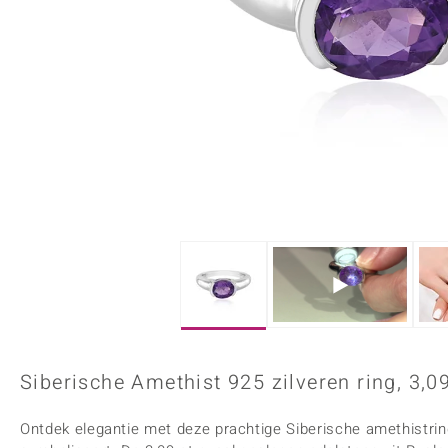
Onyx
Peridoot
Armbanden
Kralen sieraden
Custodana
Kunstreizen
Spinel
Tanzaniet
Accessoires
Bedels
Dagen
Mark Tremonti
Zirkoon
Sieradensets
Colliers
Edelstenen op kleur
Rood
Paars
Alle edelstenen
Siberische Amethist 925 zilveren ring, 3,
Ontdek elegantie met deze prachtige Siberische amethistring