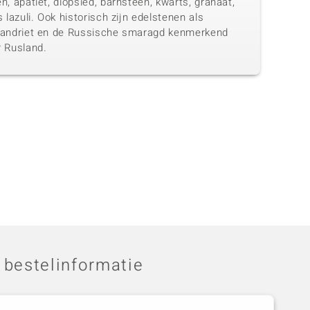
n, apatiet, diopsied, barnsteen, kwarts, granaat,
s lazuli. Ook historisch zijn edelstenen als
xandriet en de Russische smaragd kenmerkend
r Rusland.
 bestelinformatie