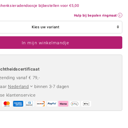
Rhodoliet
Sieraden in varianten
henksieradendoosje bijbestellen voor
€5,00
is
Toermalijn
Ringmaten
Hulp bij bepalen ringmaat
Kies uw variant
Geel
In mijn winkelmandje
chtheidscertificaat
zending vanaf € 79,-
naar
Nederland
binnen 3-7 dagen
se klantenservice