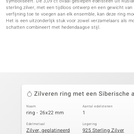
symboliseert. De 3,09 ct ovaal geslepen edelsteen uit Ruslan
sterling zilver, met een tijdloos ontwerp en een gewicht va
verfijning toe te voegen aan elk ensemble, kan deze ring m
Het is een uitzonderlijk stuk voor zowel verzamelaars als m
schatten combineert met hedendaagse stijl.
Zilveren ring met een Siberische 
Naam
Aantal edelstenen
ring - 26x22 mm
1
Edelmetaal
Legering
Zilver, geplatineerd
925 Sterling Zilver