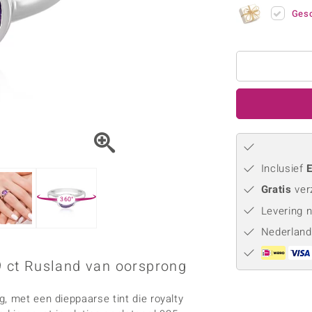
Parel
Kwarts
♦ Zilveren ringen
Vitale Minerale
Gesc
Topaas
Turkoo
♦ Zilveren oorbellen
♦ Zilveren hangers
♦ Zilveren armbanden
♦ Zilveren kettingen
Blauw
Groen
Platina sieraden
Inclusief
E
Gratis
ver
360°
Levering 
Nederland
09 ct Rusland van oorsprong
, met een dieppaarse tint die royalty