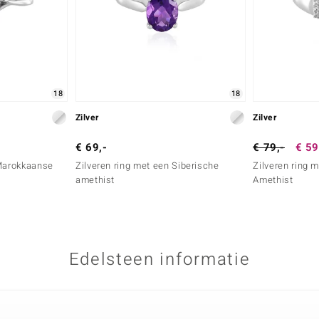
18
18
Zilver
Zilver
€ 69,-
€ 79,-
€ 59
 Marokkaanse
Zilveren ring met een Siberische
Zilveren ring
amethist
Amethist
Edelsteen informatie