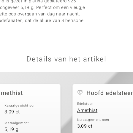
d is gezet in platina geplateerd 925
n ongeveer 5,19 g. Perfect om een vleugje
oeiteloos overgaan van dag naar nacht.
odefanaten, dat de allure van Siberische
Details van het artikel
amethist
Hoofd edelstee
Edelsteen
Karaatgewicht som
Amethist
3,09 ct
Karaatgewicht som
Metaalgewicht
3,09 ct
5,19 g