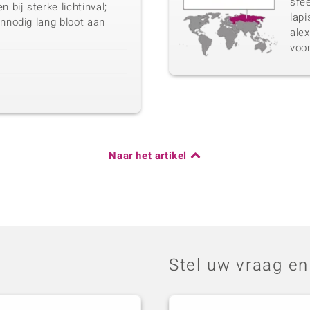
sfee
bij sterke lichtinval;
lapi
onnodig lang bloot aan
ale
voo
Naar het artikel
Stel uw vraag en