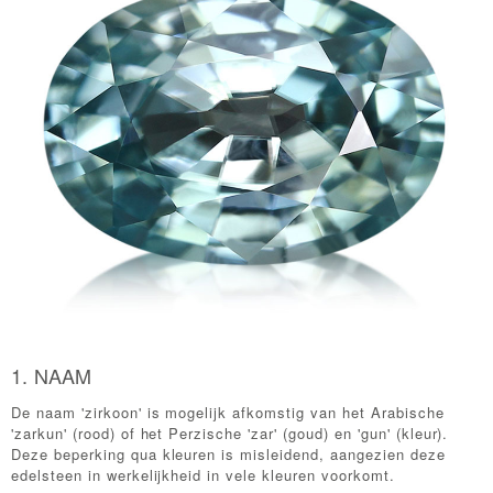
ti
ti
s
ollection
1. NAAM
De naam 'zirkoon' is mogelijk afkomstig van het Arabische
'zarkun' (rood) of het Perzische 'zar' (goud) en 'gun' (kleur).
le
Deze beperking qua kleuren is misleidend, aangezien deze
edelsteen in werkelijkheid in vele kleuren voorkomt.