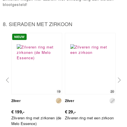
blootgesteld!
8. SIERADEN MET ZIRKOON
NIEUW
19
20
Zilver
Zilver
Zilve
€ 199,-
€ 29,-
€ 79
Zilveren ring met zirkonen (de
Zilveren ring met een zirkoon
Zilve
Melo Essence)
(Adel