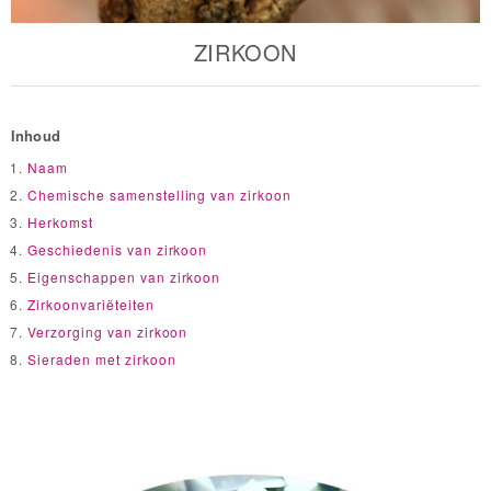
ZIRKOON
e Designs
Inhoud
Naam
Chemische samenstelling van zirkoon
Herkomst
Geschiedenis van zirkoon
erlin
Eigenschappen van zirkoon
Zirkoonvariëteiten
Verzorging van zirkoon
gue
Sieraden met zirkoon
Italy
aíso