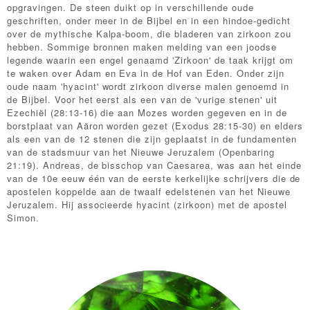
opgravingen. De steen duikt op in verschillende oude
geschriften, onder meer in de Bijbel en in een hindoe-gedicht
over de mythische Kalpa-boom, die bladeren van zirkoon zou
hebben. Sommige bronnen maken melding van een joodse
legende waarin een engel genaamd 'Zirkoon' de taak krijgt om
te waken over Adam en Eva in de Hof van Eden. Onder zijn
oude naam 'hyacint' wordt zirkoon diverse malen genoemd in
de Bijbel. Voor het eerst als een van de 'vurige stenen' uit
Ezechiël (28:13-16) die aan Mozes worden gegeven en in de
borstplaat van Aäron worden gezet (Exodus 28:15-30) en elders
als een van de 12 stenen die zijn geplaatst in de fundamenten
van de stadsmuur van het Nieuwe Jeruzalem (Openbaring
21:19). Andreas, de bisschop van Caesarea, was aan het einde
van de 10e eeuw één van de eerste kerkelijke schrijvers die de
apostelen koppelde aan de twaalf edelstenen van het Nieuwe
Jeruzalem. Hij associeerde hyacint (zirkoon) met de apostel
Simon.