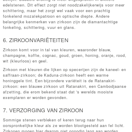
edelstenen. Dit effect zorgt niet noodzakelijkerwijs voor meer
schittering, maar het zorgt wel vaak voor een prachtig
fonkelend mozaïekpatroon en optische diepte. Andere
belangrijke kenmerken van zirkoon zijn de diamantachtige
fonkeling, schittering, vuur en glans.
6. ZIRKOONVARIËTEITEN
Zirkoon komt voor in tal van kleuren, waaronder blauw,
champagne, koffie, cognac, goud, groen, honing, oranje, rood,
wit (kleurloos) en geel.
Zirkoon met kleuren die lijken op specerijen zijn de kaneel- en
saffraan-zirkoon; de Kaduna-zirkoon heeft een warme
honinggele tint. Een bijzondere variëteit is de Ratanakiri-
zirkoon: een blauwe zirkoon uit Ratanakiri, een Cambodjaanse
afzetting, die erom bekend staat dat 's werelds mooiste
exemplaren er worden gevonden.
7. VERZORGING VAN ZIRKOON
Sommige stenen verbleken of keren terug naar hun
oorspronkelijke kleur als ze worden blootgesteld aan fel licht.
Zirkonen mogen hier daarom niet onnodig lang aan worden