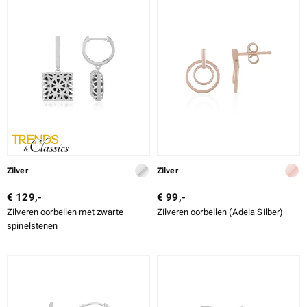
SLIJPVORM EXACT
ZETTING
e Designs
erlin
Zilver
Zilver
€ 129,-
€ 99,-
Zilveren oorbellen met zwarte
Zilveren oorbellen (Adela Silber)
ue
spinelstenen
Italy
aíso