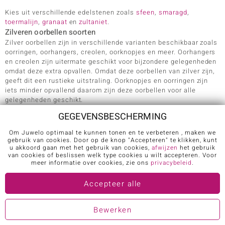
Kies uit verschillende edelstenen zoals
sfeen
,
smaragd
,
toermalijn
,
granaat
en
zultaniet
.
Zilveren oorbellen soorten
Zilver oorbellen zijn in verschillende varianten beschikbaar zoals
oorringen, oorhangers, creolen, oorknopjes en meer. Oorhangers
en creolen zijn uitermate geschikt voor bijzondere gelegenheden
omdat deze extra opvallen. Omdat deze oorbellen van zilver zijn,
geeft dit een rustieke uitstraling. Oorknopjes en oorringen zijn
iets minder opvallend daarom zijn deze oorbellen voor alle
gelegenheden geschikt.
Zilveren oorbellen cadeau
GEGEVENSBESCHERMING
Zoekt u een mooi cadeautje? Kijk dan in de zilver oorbellen
collectie. Hier kunt u al oorbellen kopen met echte edelstenen
Om Juwelo optimaal te kunnen tonen en te verbeteren , maken we
vanaf 19 euro. Bovendien krijgt u bij een nieuwe bestelling een
gebruik van cookies. Door op de knop "Accepteren" te klikken, kunt
u akkoord gaan met het gebruik van cookies,
afwijzen
het gebruik
edelsteenboek cadeau.
van cookies of beslissen welk type cookies u wilt accepteren. Voor
meer informatie over cookies, zie ons
privacybeleid
.
Accepteer alle
Bewerken