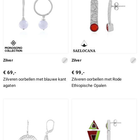
ti
ti
llection
Zilver
Zilver
€ 69,-
€ 99,-
Zilveren oorbellen met blauwe kant
Zilveren oorbellen met Rode
agaten
Ethiopische Opalen
le