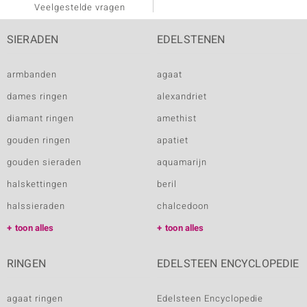
Veelgestelde vragen
SIERADEN
EDELSTENEN
armbanden
agaat
dames ringen
alexandriet
diamant ringen
amethist
gouden ringen
apatiet
gouden sieraden
aquamarijn
halskettingen
beril
halssieraden
chalcedoon
toon alles
toon alles
RINGEN
EDELSTEEN ENCYCLOPEDIE
agaat ringen
Edelsteen Encyclopedie