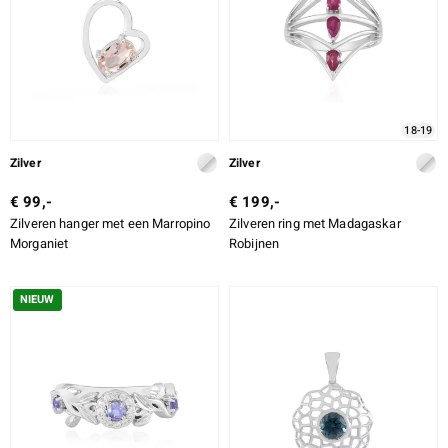
18-19
Zilver
Zilver
€ 99,-
€ 199,-
Zilveren hanger met een Marropino
Zilveren ring met Madagaskar
Morganiet
Robijnen
NIEUW