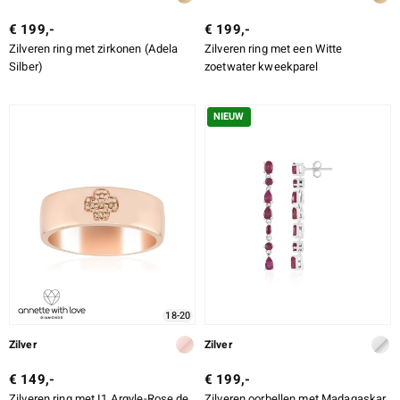
€ 199,-
€ 199,-
Zilveren ring met zirkonen (Adela
Zilveren ring met een Witte
Silber)
zoetwater kweekparel
NIEUW
18-20
Zilver
Zilver
€ 149,-
€ 199,-
Zilveren ring met I1 Argyle-Rose de
Zilveren oorbellen met Madagaskar