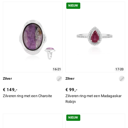
NIEUW
16-21
17-20
Zilver
Zilver
€ 149,-
€ 99,-
Zilveren ring met een Charoite
Zilveren ring met een Madagaskar
Robijn
NIEUW