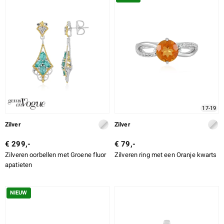
ONTWERP
LEGERING
SLIJPVORM
e Designs
SLIJPVORM EXACT
ZETTING
17-19
erlin
Zilver
Zilver
€ 299,-
€ 79,-
Zilveren oorbellen met Groene fluor
Zilveren ring met een Oranje kwarts
ue
apatieten
Italy
NIEUW
aíso