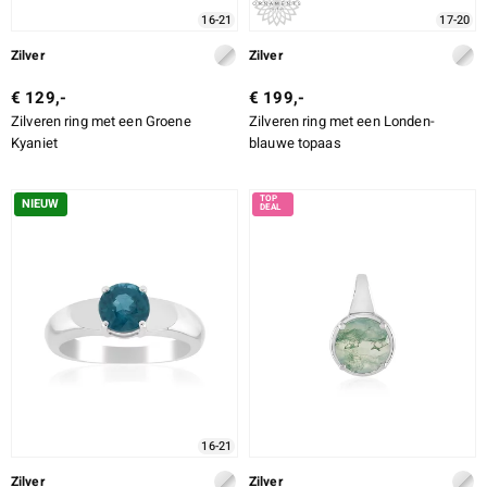
16-21
17-20
Zilver
Zilver
€ 129,-
€ 199,-
Zilveren ring met een Groene
Zilveren ring met een Londen-
Kyaniet
blauwe topaas
NIEUW
16-21
Zilver
Zilver