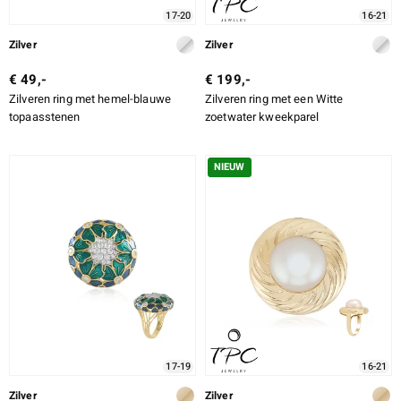
17-20
16-21
Zilver
Zilver
€ 49,-
€ 199,-
Zilveren ring met hemel-blauwe
Zilveren ring met een Witte
topaasstenen
zoetwater kweekparel
NIEUW
17-19
16-21
Zilver
Zilver