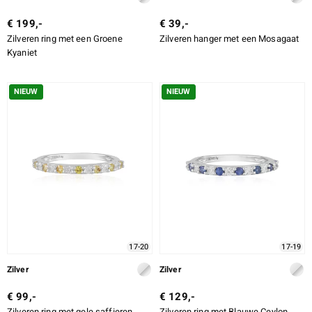
€ 199,-
€ 39,-
Zilveren ring met een Groene
Zilveren hanger met een Mosagaat
Kyaniet
NIEUW
NIEUW
17-20
17-19
Zilver
Zilver
€ 99,-
€ 129,-
Zilveren ring met gele saffieren
Zilveren ring met Blauwe Ceylon