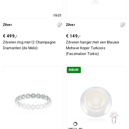
16-21
Zilver
Zilver
€ 499,-
€ 149,-
Zilveren ring met I2 Champagne
Zilveren hanger met een Blauwe
Diamanten (de Melo)
Mohave Koper Turkoois
(Faszination Türkis)
NIEUW