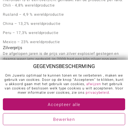
Chili - 4,8% wereldproductie
Rusland – 4,9 % wereldproductie
China – 13,2% wereldproductie
Peru – 17,3% wereldproductie
Mexico – 23% wereldproductie
Zilverprijs
De afgelopen jaren is de prijs van zilver explosief gestegen en
daarna weer iets gedaald. In 2009 had een kilo zilver nog een
waarde van circa 300 euro. Eind 2010 was de prijs voor een kilo
GEGEVENSBESCHERMING
zilver gestegen tot ruim 1.100 euro. De afgelopen 2 jaar is de
prijs weer enigszins genormaliseerd tot 400
Om Juwelo optimaal te kunnen tonen en te verbeteren , maken we
gebruik van cookies. Door op de knop "Accepteren" te klikken, kunt
u akkoord gaan met het gebruik van cookies,
afwijzen
het gebruik
euro. De prijs van waarde stijgt vaak als het economisch slecht
van cookies of beslissen welk type cookies u wilt accepteren. Voor
gaat en daalt als het economisch goed gaat.
meer informatie over cookies, zie ons
privacybeleid
.
Zilveren sieraden met edelsteen kopen
Juwelo heeft een grote collectie van meer dan 3.000 sterling
Accepteer alle
zilver sieraden met echte edelstenen. De prijzen zijn voordelig
omdat Juwelo de edelstenen zelf inkoopt en vervolgens online
verkoopt via de webshop. Bij de sieraden ontvangt de klant
Bewerken
bovendien een echtheidscertificaat meegeleverd.