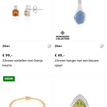
ti
ti
llection
Zilver
Zilver
€ 99,-
€ 49,-
Zilveren oorbellen met Oranje
Zilveren hanger met een blauwe
kwarts
opaal
NIEUW
le