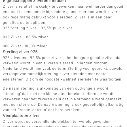
Eigenschappen zilveren sieraden
Zilver is relatief makkelijk te bewerken maar wel harder dan goud
en staat bekend om de bijzondere glans. Hierdoor wordt zilver
ook regelmatig gebruikt voor sieraden. Zilver is in een paar
gehaltes op te splitsen:
925 Sterling zilver – 92,5% puur zilver
835 Zilver – 83,5% zilver
800 Zilver - 80,0% zilver
Sterling zilver 925
925 zilver met 92,5% puur zilver is het hoogste gehalte zilver dat
verwerkt wordt in een zilveren sieraad. In landen rondom
Nederland wordt hier vaak de term Sterling voor gebruikt. Juwelo
verkoopt voornamelijk sterling zilver sieraden met echte
edelstenen. Dit om de hoogste kwaliteit sieraden te waarborgen.
De naam sterling is afkomstig van een oud-Engels woord
‘steorling‘ dat: met een kleine ster, betekent. Hiermee wordt
verwezen naar het zilveren geld dat in Normandië werd gemaakt
met een ster erop. De naam sterling is ook gedeeltelijk afkomstig
van het Franse ‘esterlin‘ dat hard betekent.
Vindplaatsen zilver
Zilver wordt op verschillende plekken ter wereld gevonden.
Hieronder is er een overzicht gemaakt van de productie per land: