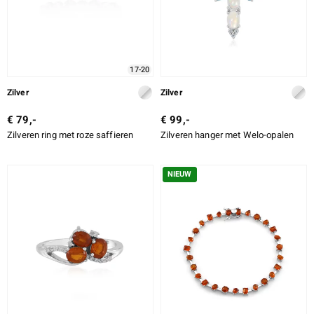
17-20
Zilver
Zilver
€ 79,-
€ 99,-
Zilveren ring met roze saffieren
Zilveren hanger met Welo-opalen
NIEUW