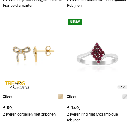
France diamanten
Robijnen
NIEUW
17-20
Zilver
Zilver
€ 59,-
€ 149,-
Zilveren oorbellen met zirkonen
Zilveren ring met Mozambique
robijnen