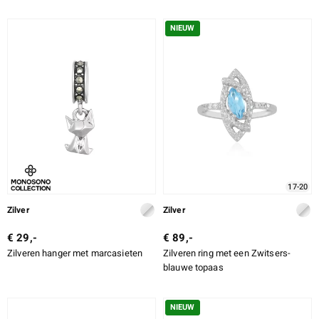
NIEUW
17-20
Zilver
Zilver
€ 29,-
€ 89,-
Zilveren hanger met marcasieten
Zilveren ring met een Zwitsers-
blauwe topaas
NIEUW