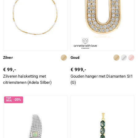
Zilver
Goud
€ 99,-
€ 999,-
Zilveren halsketting met
Gouden hanger met Diamanten SI1
citrienstenen (Adela Silber)
(G)
-20%