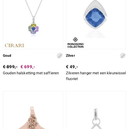
ti
ti
llection
Goud
Zilver
€ 899,-
€ 699,-
€ 49,-
Gouden halsketting met saffieren
Zilveren hanger met een kleurwissel
fluoriet
le