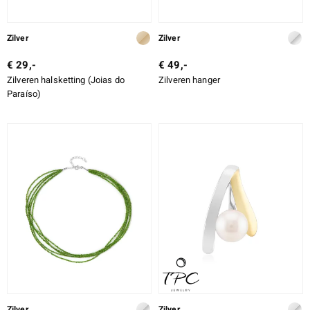
Zilver
Zilver
€ 29,-
€ 49,-
Zilveren halsketting (Joias do
Zilveren hanger
Paraíso)
Zilver
Zilver