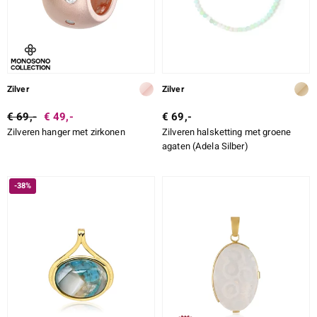
Zilver
Zilver
€ 69,-
€ 49,-
€ 69,-
Zilveren hanger met zirkonen
Zilveren halsketting met groene
agaten (Adela Silber)
-38%