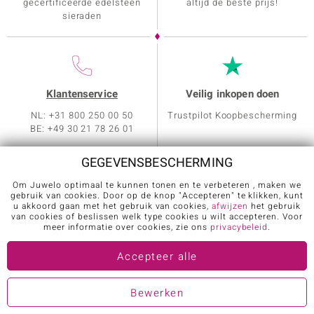
gecertificeerde edelsteen
altijd de beste prijs!
sieraden
Klantenservice
Veilig inkopen doen
NL: +31 800 250 00 50
Trustpilot Koopbescherming
BE: +49 30 21 78 26 01
GEGEVENSBESCHERMING
Om Juwelo optimaal te kunnen tonen en te verbeteren , maken we
gebruik van cookies. Door op de knop "Accepteren" te klikken, kunt
u akkoord gaan met het gebruik van cookies,
afwijzen
het gebruik
van cookies of beslissen welk type cookies u wilt accepteren. Voor
meer informatie over cookies, zie ons
privacybeleid
.
Klantenservice
Over Juwelo
Accepteer alle
Echtheidscertificaat
Sieradenspecialisten
Welkomstpakket
Presentatoren
Bewerken
Deelname winspelen
Sieradenprogramma