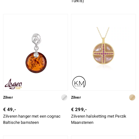
Türkis)
Zilver
Zilver
€ 49,-
€ 299,-
Zilveren hanger met een cognac
Zilveren halsketting met Perzik
Baltische barnsteen
Maanstenen