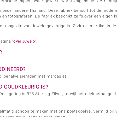
 ethische mijnen, waar gewerkt wordt volgens de ICA-richtlij
n onder andere Thailand. Deze fabriek behoort tot de moder
 en fotograferen. De fabriek beschikt zelfs over een eigen 
et magazijn van Juwelo gevestigd is. Zodra een artikel in d
agina "
over Juwelo
".
?
ODINEERD?
erd, behalve sieraden met marcasiet.
AD GOUDKLEURIG IS?
De legering is 925 Sterling Zilver, terwijl het edelmetaal geel
gelmatig schoon te maken met ons poetsdoekje. Vermijd bij 