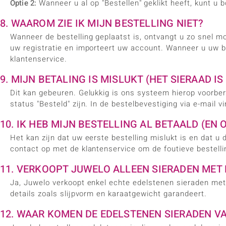
Optie 2:
Wanneer u al op "Bestellen" geklikt heeft, kunt u 
8. WAAROM ZIE IK MIJN BESTELLING NIET?
Wanneer de bestelling geplaatst is, ontvangt u zo snel mog
uw registratie en importeert uw account. Wanneer u uw be
klantenservice.
9. MIJN BETALING IS MISLUKT (HET SIERAAD I
Dit kan gebeuren. Gelukkig is ons systeem hierop voorber
status "Besteld" zijn. In de bestelbevestiging via e-mail v
10. IK HEB MIJN BESTELLING AL BETAALD (E
Het kan zijn dat uw eerste bestelling mislukt is en dat
contact op met de klantenservice om de foutieve bestelli
11. VERKOOPT JUWELO ALLEEN SIERADEN MET
Ja, Juwelo verkoopt enkel echte edelstenen sieraden me
details zoals slijpvorm en karaatgewicht garandeert.
12. WAAR KOMEN DE EDELSTENEN SIERADEN V