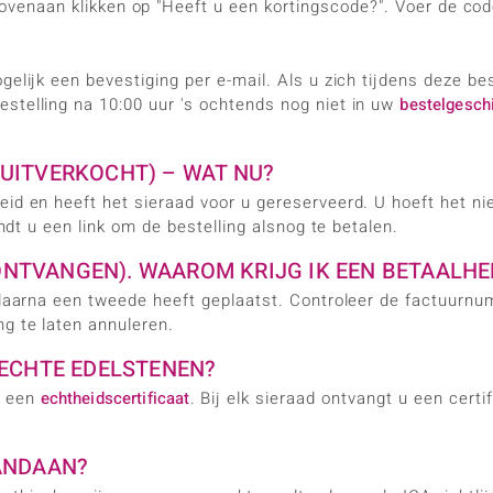
bovenaan klikken op "Heeft u een kortingscode?". Voer de code
elijk een bevestiging per e-mail. Als u zich tijdens deze bes
stelling na 10:00 uur 's ochtends nog niet in uw
bestelgesch
S UITVERKOCHT) – WAT NU?
eid en heeft het sieraad voor u gereserveerd. U hoeft het ni
indt u een link om de bestelling alsnog te betalen.
N ONTVANGEN). WAAROM KRIJG IK EEN BETAALH
 u daarna een tweede heeft geplaatst. Controleer de factuur
ng te laten annuleren.
 ECHTE EDELSTENEN?
t een
echtheidscertificaat
. Bij elk sieraad ontvangt u een cert
ANDAAN?