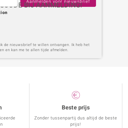
Aanmelden voor nieuwsbrief
GSCODE BIJ AANMELDING!
tion
k de nieuwsbrief te willen ontvangen. Ik heb het
n en kan me te allen tijde afmelden.
n
Beste prijs
ficeerde
Zonder tussenpartij dus altijd de beste
en
prijs!