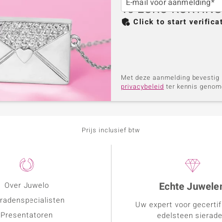
E-mail voor aanmelding*
10 EURO KORTIN
Click to start verifica
Met deze aanmelding bevestig i
privacybeleid
ter kennis genome
Prijs inclusief btw
Echte Juwele
Over Juwelo
radenspecialisten
Uw expert voor gecerti
Presentatoren
edelsteen sierad