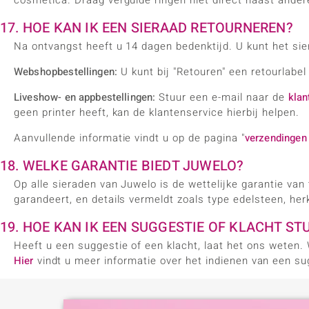
cosmetica. Draag vergulde ringen niet direct naast ander
17. HOE KAN IK EEN SIERAAD RETOURNEREN?
Na ontvangst heeft u 14 dagen bedenktijd. U kunt het si
Webshopbestellingen:
U kunt bij "Retouren" een retourlabel
Liveshow- en appbestellingen:
Stuur een e-mail naar de
klan
geen printer heeft, kan de klantenservice hierbij helpen.
Aanvullende informatie vindt u op de pagina "
verzendingen 
18. WELKE GARANTIE BIEDT JUWELO?
Op alle sieraden van Juwelo is de wettelijke garantie van
garandeert, en details vermeldt zoals type edelsteen, her
19. HOE KAN IK EEN SUGGESTIE OF KLACHT ST
Heeft u een suggestie of een klacht, laat het ons weten. 
Hier
vindt u meer informatie over het indienen van een sug