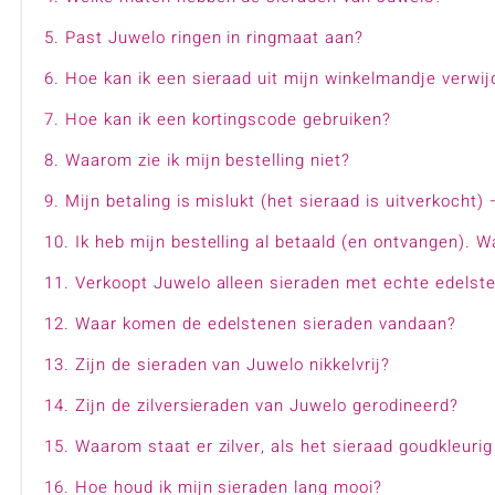
Armbanden
Dieren
Edelstenen en minera
toon alles
Ioliet
Kunziet
Custodana
Kunstreizen
Accessoires
Kralen sieraden
5. Past Juwelo ringen in ringmaat aan?
Onyx
Peridoot
Dagen
Mark Tremonti
Sieradensets
Bedels
6. Hoe kan ik een sieraad uit mijn winkelmandje verwi
Spinel
Tanzaniet
Colliers
Zirkoon
7. Hoe kan ik een kortingscode gebruiken?
Edelstenen op kleur
8. Waarom zie ik mijn bestelling niet?
9. Mijn betaling is mislukt (het sieraad is uitverkocht)
Rood
Paars
10. Ik heb mijn bestelling al betaald (en ontvangen). W
Alle edelstenen
11. Verkoopt Juwelo alleen sieraden met echte edelst
12. Waar komen de edelstenen sieraden vandaan?
13. Zijn de sieraden van Juwelo nikkelvrij?
14. Zijn de zilversieraden van Juwelo gerodineerd?
15. Waarom staat er zilver, als het sieraad goudkleurig
16. Hoe houd ik mijn sieraden lang mooi?