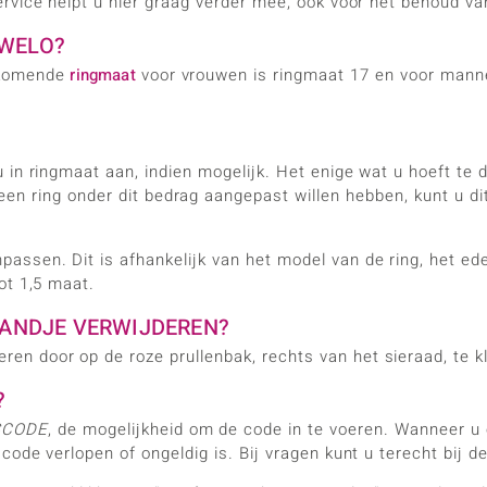
rvice helpt u hier graag verder mee, ook voor het behoud va
UWELO?
rkomende
ringmaat
voor vrouwen is ringmaat 17 en voor manne
in ringmaat aan, indien mogelijk. Het enige wat u hoeft te 
n ring onder dit bedrag aangepast willen hebben, kunt u dit
ssen. Dit is afhankelijk van het model van de ring, het ede
ot 1,5 maat.
LMANDJE VERWIJDEREN?
ren door op de roze prullenbak, rechts van het sieraad, te kl
?
SCODE
, de mogelijkheid om de code in te voeren. Wanneer u o
ode verlopen of ongeldig is. Bij vragen kunt u terecht bij de