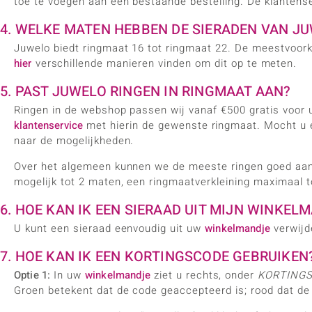
toe te voegen aan een bestaande bestelling. De klantense
4. WELKE MATEN HEBBEN DE SIERADEN VAN J
Juwelo biedt ringmaat 16 tot ringmaat 22. De meestvoo
hier
verschillende manieren vinden om dit op te meten.
5. PAST JUWELO RINGEN IN RINGMAAT AAN?
Ringen in de webshop passen wij vanaf €500 gratis voor u 
klantenservice
met hierin de gewenste ringmaat. Mocht u ee
naar de mogelijkheden.
Over het algemeen kunnen we de meeste ringen goed aanpa
mogelijk tot 2 maten, een ringmaatverkleining maximaal t
6. HOE KAN IK EEN SIERAAD UIT MIJN WINKE
U kunt een sieraad eenvoudig uit uw
winkelmandje
verwijde
7. HOE KAN IK EEN KORTINGSCODE GEBRUIKEN
Optie 1:
In uw
winkelmandje
ziet u rechts, onder
KORTING
Groen betekent dat de code geaccepteerd is; rood dat de c