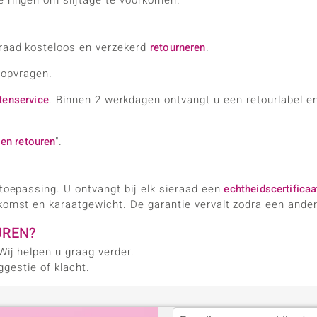
e ringen om slijtage te voorkomen.
eraad kosteloos en verzekerd
retourneren
.
 opvragen.
tenservice
. Binnen 2 werkdagen ontvangt u een retourlabel e
en retouren
".
 toepassing. U ontvangt bij elk sieraad een
echtheidscertificaa
komst en karaatgewicht. De garantie vervalt zodra een ander
UREN?
Wij helpen u graag verder.
gestie of klacht.