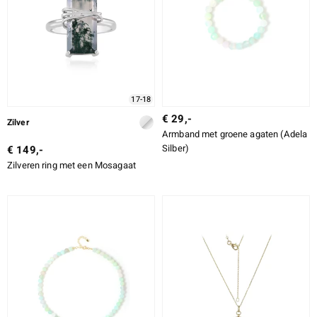
ti
ti
17-18
€ 29,-
Zilver
Armband met groene agaten (Adela
llection
Silber)
€ 149,-
Zilveren ring met een Mosagaat
le