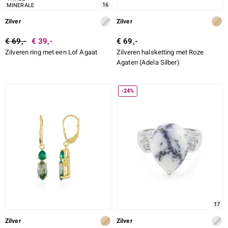
16
MINERALE
Zilver
Zilver
€ 69,-
€ 39,-
€ 69,-
Zilveren ring met een Lof Agaat
Zilveren halsketting met Roze
Agaten (Adela Silber)
-24%
17
Zilver
Zilver