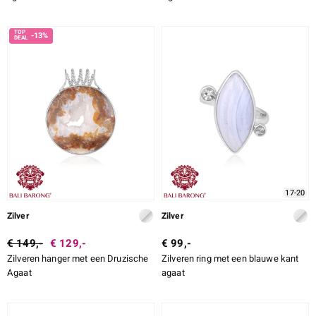
-13%
17-20
Zilver
Zilver
€ 149,-
€ 129,-
€ 99,-
Zilveren hanger met een Druzische
Zilveren ring met een blauwe kant
Agaat
agaat