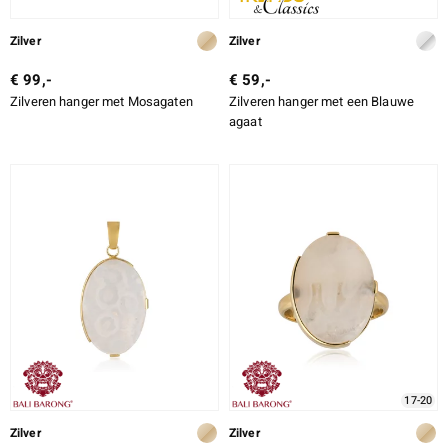
Zilver
Zilver
€ 99,-
€ 59,-
Zilveren hanger met Mosagaten
Zilveren hanger met een Blauwe
agaat
17-20
Zilver
Zilver