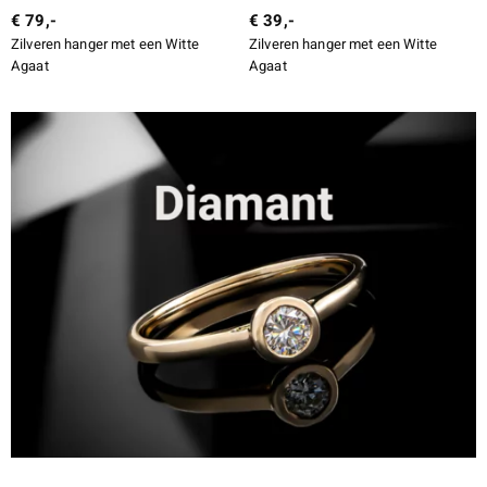
€ 79,-
€ 39,-
Zilveren hanger met een Witte
Zilveren hanger met een Witte
Agaat
Agaat