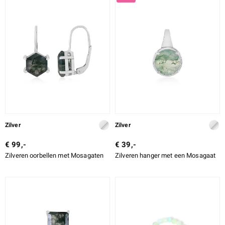
ONTWERP
LEGERING
SLIJPVORM
e Designs
SLIJPVORM EXACT
ZETTING
erlin
Zilver
Zilver
€ 99,-
€ 39,-
Zilveren oorbellen met Mosagaten
Zilveren hanger met een Mosagaat
ue
Italy
aíso