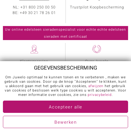
NL: +31 800 250 00 50
Trustpilot Koopbescherming
BE: +49 30 21 78 26 01
Klantenservice
Over Juwelo
GEGEVENSBESCHERMING
Echtheidscertificaat
Sieradenspecialisten
Om Juwelo optimaal te kunnen tonen en te verbeteren , maken we
Welkomstpakket
Presentatoren
gebruik van cookies. Door op de knop "Accepteren" te klikken, kunt
u akkoord gaan met het gebruik van cookies,
afwijzen
het gebruik
Deelname winspelen
Sieradenprogramma
van cookies of beslissen welk type cookies u wilt accepteren. Voor
meer informatie over cookies, zie ons
privacybeleid
.
Ringmaten
Nieuwsbrief
Juwelo App
Wereld van edelstenen
Accepteer alle
Verzending en retouren
Bewerken
Veelgestelde vragen