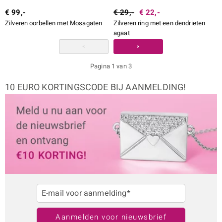
€ 99,-
€ 29,-
€ 22,-
Zilveren oorbellen met Mosagaten
Zilveren ring met een dendrieten
agaat
<
>
Pagina 1 van 3
10 EURO KORTINGSCODE BIJ AANMELDING!
E-mail voor aanmelding*
Aanmelden voor nieuwsbrief