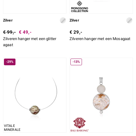
Zilver
Zilver
€ 99,-
€ 49,-
€ 29,-
Zilveren hanger met een glitter
Zilveren hanger met een Mosagaat
agaat
-29%
-13%
VITALE
MINERALE