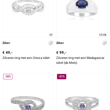
17
17-19
Zilver
Zilver
€ 49,-
€ 99,-
Zilveren ring met een Orissa ioliet
Zilveren ring met een Madagascar
ioliet (de Melo)
-20%
-51%