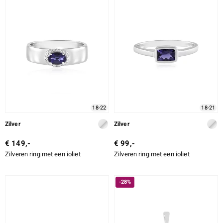
ONTWERP
LEGERING
SLIJPVORM
e Designs
SLIJPVORM EXACT
ZETTING
18-22
18-21
erlin
Zilver
Zilver
€ 149,-
€ 99,-
Zilveren ring met een ioliet
Zilveren ring met een ioliet
ue
Italy
-28%
aíso