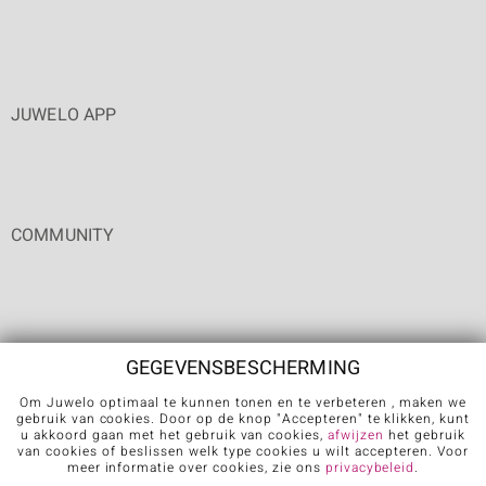
JUWELO APP
COMMUNITY
GEGEVENSBESCHERMING
Om Juwelo optimaal te kunnen tonen en te verbeteren , maken we
Carrière
Algemene verkoopvoorwaarden
Privacybeleid
gebruik van cookies. Door op de knop "Accepteren" te klikken, kunt
u akkoord gaan met het gebruik van cookies,
afwijzen
het gebruik
Cookies
Colofon
Contact
Contract herroepen
van cookies of beslissen welk type cookies u wilt accepteren. Voor
meer informatie over cookies, zie ons
privacybeleid
.
Further languages: