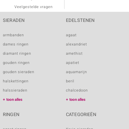
Veelgestelde vragen
SIERADEN
EDELSTENEN
armbanden
agaat
dames ringen
alexandriet
diamant ringen
amethist
gouden ringen
apatiet
gouden sieraden
aquamarijn
halskettingen
beril
halssieraden
chalcedoon
toon alles
toon alles
RINGEN
CATEGORIEËN