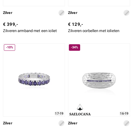
Zilver
Zilver
€ 399,-
€ 129,-
Zilveren armband met een ioliet
Zilveren oorbellen met iolieten
-10%
-34%
17-19
16-19
Zilver
Zilver