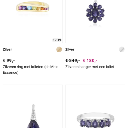
ti
ti
17-19
Zilver
Zilver
llection
€ 99,-
€ 249,-
€ 180,-
Zilveren ring met iolieten (de Melo
Zilveren hanger met een ioliet
Essence)
le