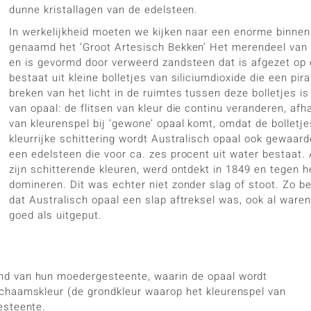
dunne kristallagen van de edelsteen.
In werkelijkheid moeten we kijken naar een enorme binne
genaamd het ‘Groot Artesisch Bekken’ Het merendeel van d
en is gevormd door verweerd zandsteen dat is afgezet op 
bestaat uit kleine bolletjes van siliciumdioxide die een 
breken van het licht in de ruimtes tussen deze bolletjes is
van opaal: de flitsen van kleur die continu veranderen, afh
van kleurenspel bij ‘gewone’ opaal komt, omdat de bolletje
kleurrijke schittering wordt Australisch opaal ook gewaard
een edelsteen die voor ca. zes procent uit water bestaat.
zijn schitterende kleuren, werd ontdekt in 1849 en tegen
domineren. Dit was echter niet zonder slag of stoot. Zo b
dat Australisch opaal een slap aftreksel was, ook al ware
goed als uitgeput.
nd van hun moedergesteente, waarin de opaal wordt
chaamskleur (de grondkleur waarop het kleurenspel van
esteente.