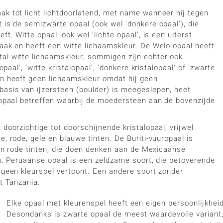
ak tot licht lichtdoorlatend, met name wanneer hij tegen
 is de semizwarte opaal (ook wel 'donkere opaal'), die
t. Witte opaal, ook wel 'lichte opaal', is een uiterst
paak en heeft een witte lichaamskleur. De Welo-opaal heeft
tal witte lichaamskleur, sommigen zijn echter ook
paal', 'witte kristalopaal', 'donkere kristalopaal' of 'zwarte
en heeft geen lichaamskleur omdat hij geen
basis van ijzersteen (boulder) is meegeslepen, heet
e opaal betreffen waarbij de moedersteen aan de bovenzijde
doorzichtige tot doorschijnende kristalopaal, vrijwel
, rode, gele en blauwe tinten. De Buriti-vuuropaal is
e en rode tinten, die doen denken aan de Mexicaanse
en. Peruaanse opaal is een zeldzame soort, die betoverende
k geen kleurspel vertoont. Een andere soort zonder
it Tanzania.
Elke opaal met kleurenspel heeft een eigen persoonlijkheid
Desondanks is zwarte opaal de meest waardevolle variant,