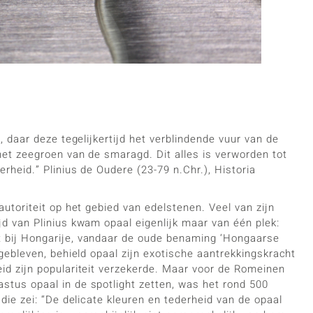
liefhebbers
azuli
Maansteen
in varianten
Rhodoliet
n
s
Toermalijn
Geel
, daar deze tegelijkertijd het verblindende vuur van de
het zeegroen van de smaragd. Dit alles is verworden tot
rheid.” Plinius de Oudere (23-79 n.Chr.), Historia
autoriteit op het gebied van edelstenen. Veel van zijn
jd van Plinius kwam opaal eigenlijk maar van één plek:
t bij Hongarije, vandaar de oude benaming ‘Hongaarse
 gebleven, behield opaal zijn exotische aantrekkingskracht
id zijn populariteit verzekerde. Maar voor de Romeinen
stus opaal in de spotlight zetten, was het rond 500
die zei: “De delicate kleuren en tederheid van de opaal