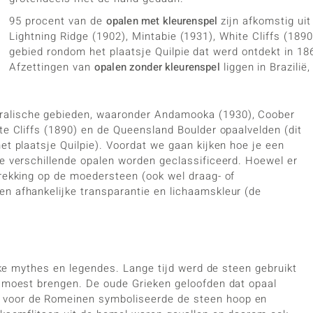
95 procent van de
opalen met kleurenspel
zijn afkomstig ui
Lightning Ridge (1902), Mintabie (1931), White Cliffs (18
gebied rondom het plaatsje Quilpie dat werd ontdekt in 1869
Afzettingen van
opalen zonder kleurenspel
liggen in Brazilië
ralische gebieden, waaronder Andamooka (1930), Coober
te Cliffs (1890) en de Queensland Boulder opaalvelden (dit
et plaatsje Quilpie). Voordat we gaan kijken hoe je een
oe verschillende opalen worden geclassificeerd. Hoewel er
trekking op de moedersteen (ook wel draag- of
n afhankelijke transparantie en lichaamskleur (de
ijke mythes en legendes. Lange tijd werd de steen gebruikt
k moest brengen. De oude Grieken geloofden dat opaal
 voor de Romeinen symboliseerde de steen hoop en