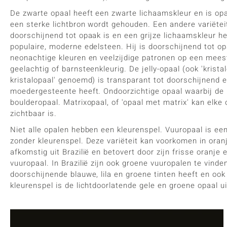
De zwarte opaal heeft een zwarte lichaamskleur en is opa
een sterke lichtbron wordt gehouden. Een andere variëteit
doorschijnend tot opaak is en een grijze lichaamskleur heef
populaire, moderne edelsteen. Hij is doorschijnend tot o
neonachtige kleuren en veelzijdige patronen op een mees
geelachtig of barnsteenkleurig. De jelly-opaal (ook 'kristalo
kristalopaal' genoemd) is transparant tot doorschijnend 
moedergesteente heeft. Ondoorzichtige opaal waarbij de 
boulderopaal. Matrixopaal, of 'opaal met matrix' kan elk
zichtbaar is.
Niet alle opalen hebben een kleurenspel. Vuuropaal is een 
zonder kleurenspel. Deze variëteit kan voorkomen in oranje
afkomstig uit Brazilië en betovert door zijn frisse oranj
vuuropaal. In Brazilië zijn ook groene vuuropalen te vind
doorschijnende blauwe, lila en groene tinten heeft en oo
kleurenspel is de lichtdoorlatende gele en groene opaal u