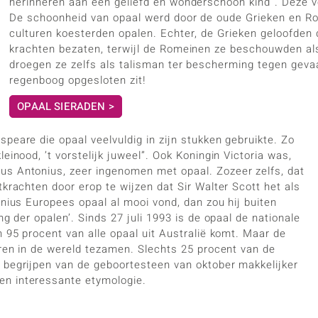
herinneren aan een geliefd en wonderschoon kind”. Deze ver
De schoonheid van opaal werd door de oude Grieken en Ro
culturen koesterden opalen. Echter, de Grieken geloofden
krachten bezaten, terwijl de Romeinen ze beschouwden al
droegen ze zelfs als talisman ter bescherming tegen gevaa
regenboog opgesloten zit!
OPAAL SIERADEN >
peare die opaal veelvuldig in zijn stukken gebruikte. Zo
einood, ’t vorstelijk juweel”. Ook Koningin Victoria was,
us Antonius, zeer ingenomen met opaal. Zozeer zelfs, dat
tkrachten door erop te wijzen dat Sir Walter Scott het als
inius Europees opaal al mooi vond, dan zou hij buiten
ng der opalen’. Sinds 27 juli 1993 is de opaal de nationale
n 95 procent van alle opaal uit Australië komt. Maar de
eren in de wereld tezamen. Slechts 25 procent van de
 begrijpen van de geboortesteen van oktober makkelijker
en interessante etymologie.