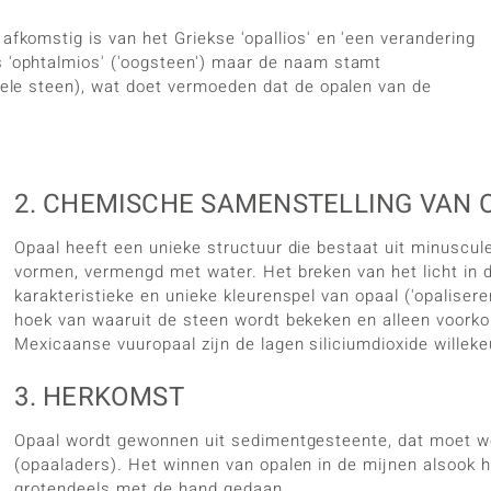
afkomstig is van het Griekse 'opallios' en 'een verandering
s 'ophtalmios' ('oogsteen') maar de naam stamt
edele steen), wat doet vermoeden dat de opalen van de
2. CHEMISCHE SAMENSTELLING VAN 
Opaal heeft een unieke structuur die bestaat uit minuscule
vormen, vermengd met water. Het breken van het licht in d
karakteristieke en unieke kleurenspel van opaal ('opaliseren
hoek van waaruit de steen wordt bekeken en alleen voorkom
Mexicaanse vuuropaal zijn de lagen siliciumdioxide willeke
3. HERKOMST
Opaal wordt gewonnen uit sedimentgesteente, dat moet w
(opaaladers). Het winnen van opalen in de mijnen alsook h
grotendeels met de hand gedaan.