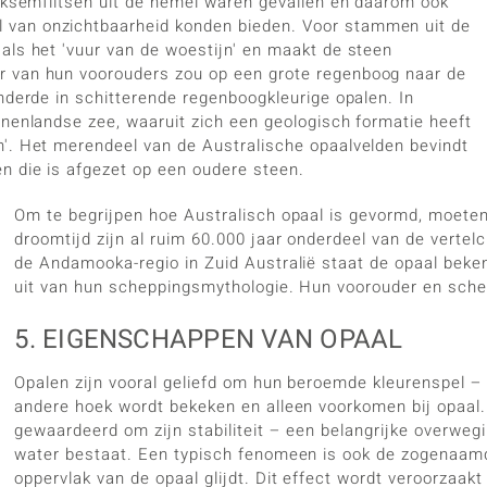
liksemflitsen uit de hemel waren gevallen en daarom ook
 van onzichtbaarheid konden bieden. Voor stammen uit de
als het 'vuur van de woestijn' en maakt de steen
r van hun voorouders zou op een grote regenboog naar de
nderde in schitterende regenboogkleurige opalen. In
nnenlandse zee, waaruit zich een geologisch formatie heeft
n'. Het merendeel van de Australische opaalvelden bevindt
n die is afgezet op een oudere steen.
Om te begrijpen hoe Australisch opaal is gevormd, moeten 
droomtijd zijn al ruim 60.000 jaar onderdeel van de vertel
de Andamooka-regio in Zuid Australië staat de opaal beken
uit van hun scheppingsmythologie. Hun voorouder en sch
5. EIGENSCHAPPEN VAN OPAAL
Opalen zijn vooral geliefd om hun beroemde kleurenspel – 
andere hoek wordt bekeken en alleen voorkomen bij opaal. A
gewaardeerd om zijn stabiliteit – een belangrijke overwegi
water bestaat. Een typisch fenomeen is ook de zogenaamde 
oppervlak van de opaal glijdt. Dit effect wordt veroorzaakt