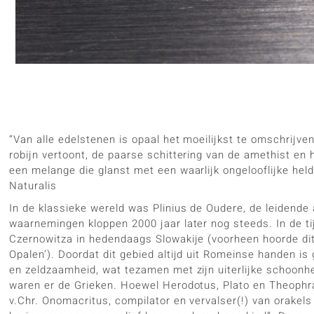
len
Zilveren sieraden
Creation
edelsteen
Kyaniet
Lapis L
Vitale Minerale
♦ Zilveren ringen
Sieraden 
Parel
Kwarts
♦ Zilveren oorbellen
Ringmate
Topaas
Turkooi
♦ Zilveren hangers
♦ Zilveren armbanden
♦ Zilveren kettingen
Blauw
Groen
“Van alle edelstenen is opaal het moeilijkst te omschrijven
Platina sieraden
robijn vertoont, de paarse schittering van de amethist en 
een melange die glanst met een waarlijk ongelooflijke helde
Naturalis
In de klassieke wereld was Plinius de Oudere, de leidende 
waarnemingen kloppen 2000 jaar later nog steeds. In de ti
Czernowitza in hedendaags Slowakije (voorheen hoorde di
Opalen’). Doordat dit gebied altijd uit Romeinse handen is
en zeldzaamheid, wat tezamen met zijn uiterlijke schoonhe
waren er de Grieken. Hoewel Herodotus, Plato en Theophra
v.Chr. Onomacritus, compilator en vervalser(!) van orakels 