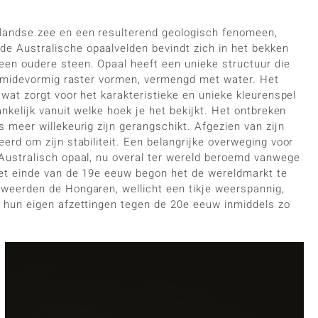
nlandse zee en een resulterend geologisch fenomeen,
e Australische opaalvelden bevindt zich in het bekken
een oudere steen. Opaal heeft een unieke structuur die
piramidevormig raster vormen, vermengd met water. Het
 wat zorgt voor het karakteristieke en unieke kleurenspel
ankelijk vanuit welke hoek je het bekijkt. Het ontbreken
s meer willekeurig zijn gerangschikt. Afgezien van zijn
eerd om zijn stabiliteit. Een belangrijke overweging voor
 Australisch opaal, nu overal ter wereld beroemd vanwege
 het einde van de 19e eeuw begon het de wereldmarkt te
eweerden de Hongaren, wellicht een tikje weerspannig,
n hun eigen afzettingen tegen de 20e eeuw inmiddels zo