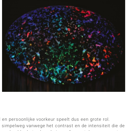
 en persoonlijke voorkeur speelt dus een grote rol.
 simpelweg vanwege het contrast en de intensiteit die de