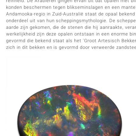
reinheid. De Arabieren gingen ervan uit dat opalen met b
konden beschermen tegen blikseminslagen en een mantel
Andamooka-regio in Zuid-Australië staat de opaal bekend 
onderdeel uit van hun scheppingsmythologie. De scheppe
aarde zijn gekomen, die de stenen die hij aanraakte, vera
werkelijkheid zijn deze opalen ontstaan in een enorme bi
gevormd die bekend staat als het 'Groot Artesisch Bekke
zich in dit bekken en is gevormd door verweerde zandstee