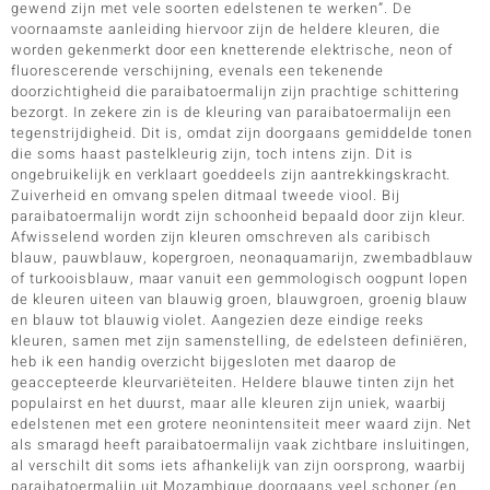
gewend zijn met vele soorten edelstenen te werken”. De
voornaamste aanleiding hiervoor zijn de heldere kleuren, die
worden gekenmerkt door een knetterende elektrische, neon of
fluorescerende verschijning, evenals een tekenende
doorzichtigheid die paraibatoermalijn zijn prachtige schittering
bezorgt. In zekere zin is de kleuring van paraibatoermalijn een
tegenstrijdigheid. Dit is, omdat zijn doorgaans gemiddelde tonen
die soms haast pastelkleurig zijn, toch intens zijn. Dit is
ongebruikelijk en verklaart goeddeels zijn aantrekkingskracht.
Zuiverheid en omvang spelen ditmaal tweede viool. Bij
paraibatoermalijn wordt zijn schoonheid bepaald door zijn kleur.
Afwisselend worden zijn kleuren omschreven als caribisch
blauw, pauwblauw, kopergroen, neonaquamarijn, zwembadblauw
of turkooisblauw, maar vanuit een gemmologisch oogpunt lopen
de kleuren uiteen van blauwig groen, blauwgroen, groenig blauw
en blauw tot blauwig violet. Aangezien deze eindige reeks
kleuren, samen met zijn samenstelling, de edelsteen definiëren,
heb ik een handig overzicht bijgesloten met daarop de
geaccepteerde kleurvariëteiten. Heldere blauwe tinten zijn het
populairst en het duurst, maar alle kleuren zijn uniek, waarbij
edelstenen met een grotere neonintensiteit meer waard zijn. Net
als smaragd heeft paraibatoermalijn vaak zichtbare insluitingen,
al verschilt dit soms iets afhankelijk van zijn oorsprong, waarbij
paraibatoermalijn uit Mozambique doorgaans veel schoner (en