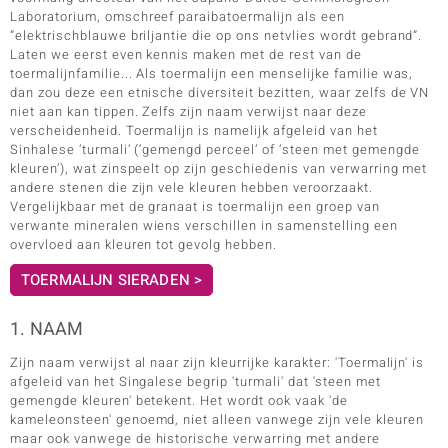
Laboratorium, omschreef paraibatoermalijn als een
“elektrischblauwe briljantie die op ons netvlies wordt gebrand”.
Laten we eerst even kennis maken met de rest van de
toermalijnfamilie... Als toermalijn een menselijke familie was,
dan zou deze een etnische diversiteit bezitten, waar zelfs de VN
niet aan kan tippen. Zelfs zijn naam verwijst naar deze
verscheidenheid. Toermalijn is namelijk afgeleid van het
Sinhalese ‘turmali’ (‘gemengd perceel’ of ‘steen met gemengde
kleuren’), wat zinspeelt op zijn geschiedenis van verwarring met
andere stenen die zijn vele kleuren hebben veroorzaakt.
Vergelijkbaar met de granaat is toermalijn een groep van
verwante mineralen wiens verschillen in samenstelling een
overvloed aan kleuren tot gevolg hebben.
TOERMALIJN SIERADEN >
1. NAAM
Zijn naam verwijst al naar zijn kleurrijke karakter: 'Toermalijn' is
afgeleid van het Singalese begrip 'turmali' dat 'steen met
gemengde kleuren' betekent. Het wordt ook vaak 'de
kameleonsteen' genoemd, niet alleen vanwege zijn vele kleuren
maar ook vanwege de historische verwarring met andere