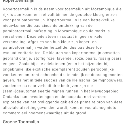
Kopertoermalijn
Kopertoermalijn is de naam voor toermalijn uit Mozambique die
rijk is aan koper en niet valt binnen de gestelde kleurgrenzen
voor paraibatoermalijn. Kopertoermalijn is een betrekkelijke
nieuwkomer die pas sinds de ontdekking van de
paraibatoermalijnafzetting in Mozambique op de markt is
verschenen. Deze edelsteen misstaat in geen enkele
verzameling. Afgezien van hun kleur zijn koper- en
paraibatoermalijn verder hetzelfde, dus pas dezelfde
evaluatiecriteria toe. De kleuren van kopertoermalijn omvatten
gebrand oranje, stoffig roze, lavendel, roze, paars, rossig paars
en geel. Zoals bij alle edelstenen (en in het bijzonder bij
ongebruikelijke exotische exemplaren) zouden persoonlijke
voorkeuren omtrent schoonheid uiteindelijk de doorslag moeten
geven. Na het initiële succes van de kleinschalige mijnbouwers,
zouden er nu naar verluidt drie bedrijven zijn die
(semi-)geautomatiseerde mijnen runnen in het Mavucogebied.
Ondanks hun investeringen en de hoop dat met verdere
exploratie van het omliggende gebied de primaire bron van deze
alluviale afzetting gevonden wordt, komt er vooralsnog niets
commercieel noemenswaardigs uit de grond.
Groene Toermalijn