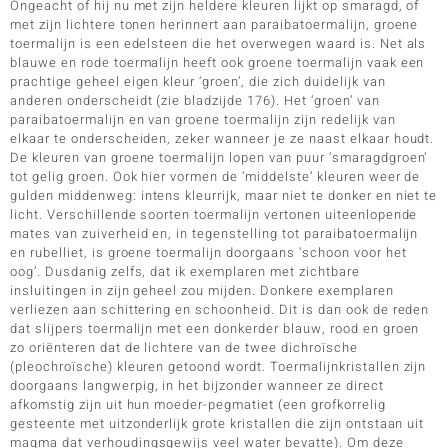
Ongeacht of hij nu met zijn heldere kleuren lijkt op smaragd, of
met zijn lichtere tonen herinnert aan paraibatoermalijn, groene
toermalijn is een edelsteen die het overwegen waard is. Net als
blauwe en rode toermalijn heeft ook groene toermalijn vaak een
prachtige geheel eigen kleur ‘groen’, die zich duidelijk van
anderen onderscheidt (zie bladzijde 176). Het ‘groen’ van
paraibatoermalijn en van groene toermalijn zijn redelijk van
elkaar te onderscheiden, zeker wanneer je ze naast elkaar houdt.
De kleuren van groene toermalijn lopen van puur ‘smaragdgroen’
tot gelig groen. Ook hier vormen de ‘middelste’ kleuren weer de
gulden middenweg: intens kleurrijk, maar niet te donker en niet te
licht. Verschillende soorten toermalijn vertonen uiteenlopende
mates van zuiverheid en, in tegenstelling tot paraibatoermalijn
en rubelliet, is groene toermalijn doorgaans ‘schoon voor het
oog’. Dusdanig zelfs, dat ik exemplaren met zichtbare
insluitingen in zijn geheel zou mijden. Donkere exemplaren
verliezen aan schittering en schoonheid. Dit is dan ook de reden
dat slijpers toermalijn met een donkerder blauw, rood en groen
zo oriënteren dat de lichtere van de twee dichroïsche
(pleochroïsche) kleuren getoond wordt. Toermalijnkristallen zijn
doorgaans langwerpig, in het bijzonder wanneer ze direct
afkomstig zijn uit hun moeder-pegmatiet (een grofkorrelig
gesteente met uitzonderlijk grote kristallen die zijn ontstaan uit
magma dat verhoudingsgewijs veel water bevatte). Om deze