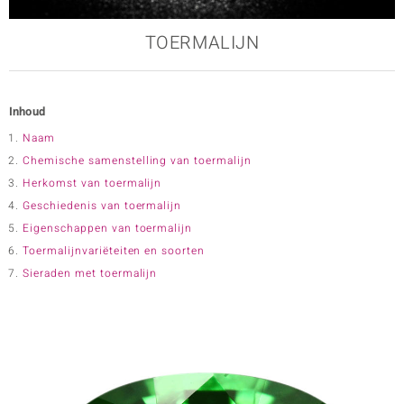
TOERMALIJN
e Designs
Inhoud
Naam
Chemische samenstelling van toermalijn
Herkomst van toermalijn
Geschiedenis van toermalijn
erlin
Eigenschappen van toermalijn
Toermalijnvariëteiten en soorten
Sieraden met toermalijn
ue
Italy
aíso