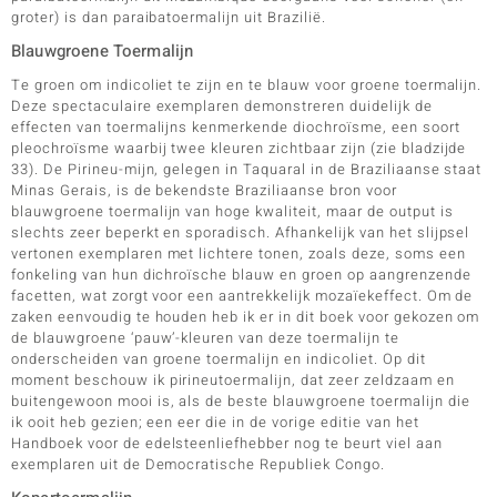
groter) is dan paraibatoermalijn uit Brazilië.
Blauwgroene Toermalijn
Te groen om indicoliet te zijn en te blauw voor groene toermalijn.
Deze spectaculaire exemplaren demonstreren duidelijk de
effecten van toermalijns kenmerkende diochroïsme, een soort
pleochroïsme waarbij twee kleuren zichtbaar zijn (zie bladzijde
33). De Pirineu-mijn, gelegen in Taquaral in de Braziliaanse staat
Minas Gerais, is de bekendste Braziliaanse bron voor
blauwgroene toermalijn van hoge kwaliteit, maar de output is
slechts zeer beperkt en sporadisch. Afhankelijk van het slijpsel
vertonen exemplaren met lichtere tonen, zoals deze, soms een
fonkeling van hun dichroïsche blauw en groen op aangrenzende
facetten, wat zorgt voor een aantrekkelijk mozaïekeffect. Om de
zaken eenvoudig te houden heb ik er in dit boek voor gekozen om
de blauwgroene ‘pauw’-kleuren van deze toermalijn te
onderscheiden van groene toermalijn en indicoliet. Op dit
moment beschouw ik pirineutoermalijn, dat zeer zeldzaam en
buitengewoon mooi is, als de beste blauwgroene toermalijn die
ik ooit heb gezien; een eer die in de vorige editie van het
Handboek voor de edelsteenliefhebber nog te beurt viel aan
exemplaren uit de Democratische Republiek Congo.