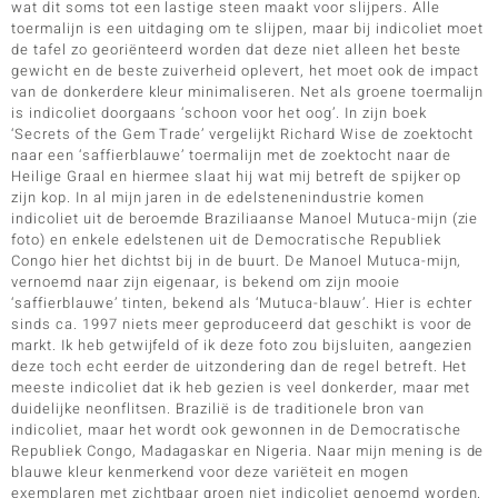
wat dit soms tot een lastige steen maakt voor slijpers. Alle
toermalijn is een uitdaging om te slijpen, maar bij indicoliet moet
de tafel zo georiënteerd worden dat deze niet alleen het beste
gewicht en de beste zuiverheid oplevert, het moet ook de impact
van de donkerdere kleur minimaliseren. Net als groene toermalijn
is indicoliet doorgaans ‘schoon voor het oog’. In zijn boek
‘Secrets of the Gem Trade’ vergelijkt Richard Wise de zoektocht
naar een ‘saffierblauwe’ toermalijn met de zoektocht naar de
Heilige Graal en hiermee slaat hij wat mij betreft de spijker op
zijn kop. In al mijn jaren in de edelstenenindustrie komen
indicoliet uit de beroemde Braziliaanse Manoel Mutuca-mijn (zie
foto) en enkele edelstenen uit de Democratische Republiek
Congo hier het dichtst bij in de buurt. De Manoel Mutuca-mijn,
vernoemd naar zijn eigenaar, is bekend om zijn mooie
‘saffierblauwe’ tinten, bekend als ‘Mutuca-blauw’. Hier is echter
sinds ca. 1997 niets meer geproduceerd dat geschikt is voor de
markt. Ik heb getwijfeld of ik deze foto zou bijsluiten, aangezien
deze toch echt eerder de uitzondering dan de regel betreft. Het
meeste indicoliet dat ik heb gezien is veel donkerder, maar met
duidelijke neonflitsen. Brazilië is de traditionele bron van
indicoliet, maar het wordt ook gewonnen in de Democratische
Republiek Congo, Madagaskar en Nigeria. Naar mijn mening is de
blauwe kleur kenmerkend voor deze variëteit en mogen
exemplaren met zichtbaar groen niet indicoliet genoemd worden.