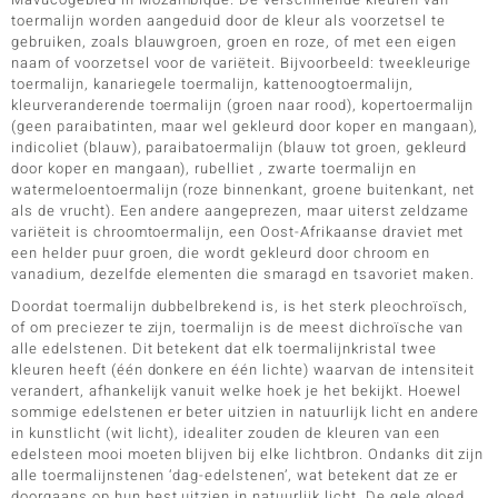
toermalijn worden aangeduid door de kleur als voorzetsel te
gebruiken, zoals blauwgroen, groen en roze, of met een eigen
naam of voorzetsel voor de variëteit. Bijvoorbeeld: tweekleurige
toermalijn, kanariegele toermalijn, kattenoogtoermalijn,
kleurveranderende toermalijn (groen naar rood), kopertoermalijn
(geen paraibatinten, maar wel gekleurd door koper en mangaan),
indicoliet (blauw), paraibatoermalijn (blauw tot groen, gekleurd
door koper en mangaan), rubelliet , zwarte toermalijn en
watermeloentoermalijn (roze binnenkant, groene buitenkant, net
als de vrucht). Een andere aangeprezen, maar uiterst zeldzame
variëteit is chroomtoermalijn, een Oost-Afrikaanse draviet met
een helder puur groen, die wordt gekleurd door chroom en
vanadium, dezelfde elementen die smaragd en tsavoriet maken.
Doordat toermalijn dubbelbrekend is, is het sterk pleochroïsch,
of om preciezer te zijn, toermalijn is de meest dichroïsche van
alle edelstenen. Dit betekent dat elk toermalijnkristal twee
kleuren heeft (één donkere en één lichte) waarvan de intensiteit
verandert, afhankelijk vanuit welke hoek je het bekijkt. Hoewel
sommige edelstenen er beter uitzien in natuurlijk licht en andere
in kunstlicht (wit licht), idealiter zouden de kleuren van een
edelsteen mooi moeten blijven bij elke lichtbron. Ondanks dit zijn
alle toermalijnstenen ‘dag-edelstenen’, wat betekent dat ze er
doorgaans op hun best uitzien in natuurlijk licht. De gele gloed