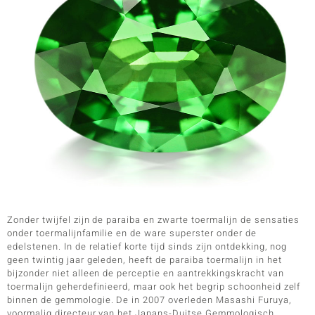
ti
ti
llection
Zonder twijfel zijn de paraiba en zwarte toermalijn de sensaties
onder toermalijnfamilie en de ware superster onder de
edelstenen. In de relatief korte tijd sinds zijn ontdekking, nog
geen twintig jaar geleden, heeft de paraiba toermalijn in het
bijzonder niet alleen de perceptie en aantrekkingskracht van
le
toermalijn geherdefinieerd, maar ook het begrip schoonheid zelf
binnen de gemmologie. De in 2007 overleden Masashi Furuya,
voormalig directeur van het Japans-Duitse Gemmologisch