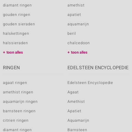
diamant ringen
amethist
gouden ringen
apatiet
gouden sieraden
aquamarijn
halskettingen
beril
halssieraden
chalcedoon
toon alles
toon alles
RINGEN
EDELSTEEN ENCYCLOPEDIE
agaat ringen
Edelsteen Encyclopedie
amethist ringen
Agaat
aquamarijn ringen
Amethist
barnsteen ringen
Apatiet
citrien ringen
Aquamarijn
diamant ringen
Barnsteen