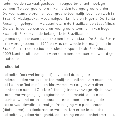
reden worden ze vaak geslepen in baguette- of achthoekige
vormen. Te veel geel of bruin kan leiden tot legergroene tinten.
De voornaamste bronnen voor groene toermalijn bevinden zich in
Brazilië, Madagaskar, Mozambique, Namibië en Nigeria. De Santa
Rosamijn, gelegen in Malacacheta in de Braziliaanse staat Minas
Gerais, is een beroemde bron voor groene toermalijn van hoge
kwaliteit. Enkele van de belangrijkste Braziliaanse
gemmologische exemplaren komen hier vandaan. De Santa Rosa-
mijn werd geopend in 1965 en was de tweede toermalijnmijn in
Brazilië, maar de productie is slechts sporadisch. Pas sinds
2009 komt er uit deze mijn weer commercieel noemenswaardige
productie.
Indicoliet
Indicoliet (ook wel indigoliet) is visueel duidelijk te
onderscheiden van paraibatoermalijn en ontleent zijn naam aan
het Latijnse ‘indicum’ (een blauwe verf verkregen van diverse
planten) en aan het Griekse ‘lithos’ (steen) vanwege zijn blauwe
tinten. Vanwege zijn geologische zeldzaamheid is het mooie
puurblauwe indicoliet, na paraiba- en chroomtoermalijn, de
meest waardevolle toermalijn. De neiging van pleochroïsme
(dichroïsme) om donkerder te worden, kan ertoe leiden dat
indicoliet zijn doorzichtigheid, schittering en schoonheid verliest,