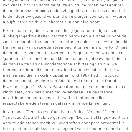
van kunstlicht kan soms de grijze en bruine tonen benadrukken
die anders onzichtbaar zouden zijn gebleven. Laat u zoals altijd
leiden door uw gezond verstand en uw eigen voorkeuren, waarbij
u blijft letten op de die inherent zijn aan elke soort.
Elke minachting die er van oudsher jegens toermalijn en zijn
dubbelgangerkwaliteiten bestond, verdween als sneeuw voor de
zon toen paraibatoermalijn zijn entree maakte op de wereldmarkt.
Het verhaal van deze edelsteen begint bij één man, Heitor Dimas,
de ontdekker van paraibatoermalijn. Begin jaren 80 was hij een
‘garimpeiro’ (iemand die aan kleinschalige mijnbouw doet) die in
de ban raakte van de wonderschone schittering van blauwe
toermalijnkristal die door een vriend was gevonden. Heitor was
niet iemand die makkelijk opgaf en rond 1987 had hij succes in
de mijnen nabij het dorp van São José da Batalha, in Paraíba,
Brazilië. Tegen 1989 was Paraibatoermalijn, vernoemd naar zijn
vindplaats, druk bezig met het veranderen van bestaande
opvattingen en paradigma’s, terwijl het intussen elke
respectabele edelsteenhandelaar knikkende knieën gaf.
In zijn boek ‘Gemstones: Quality and Value, Volume 1’, somt
Yasukazu Suwa dit als volgt mooi op: “De aantrekkingskracht van
andere edelstenen wordt ver overtroffen door paraibatoermalijn,
tot op het punt dat deze zelfs begeerd wordt door mensen die het