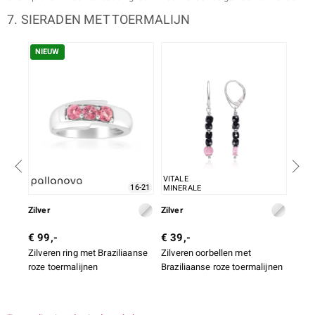
7. SIERADEN MET TOERMALIJN
NIEUW
NI
VITALE
16-21
MINERALE
Zilver
Zilver
Zilve
€ 99,-
€ 39,-
€ 99
Zilveren ring met Braziliaanse
Zilveren oorbellen met
Zilv
roze toermalijnen
Braziliaanse roze toermalijnen
Brazi