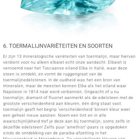
6. TOERMALIJNVARIËTEITEN EN SOORTEN
Er zijn 13 mineralogische variëteiten van toermalijn, maar hiervan
verdient voor nu alleen elbaiet echt onze aandacht. Elbaiet is
vernoemd naar het Toscaanse eiland Elba in Italië, waar deze
steen is ontdekt, en vormt de ruggengraat van de
toermalijnedelstenen. In de oudheid was het een bron van
mineralen, maar de meesten kennen Elba als het eiland waar
Napoleon in 1814 naar werd verbannen. Ongeacht of u nu
toermalijn, diamant of fluoriet aanmerkt als de edelsteen met de
grootste verscheidenheid aan kleuren, één ding staat vast:
toermalijn geeft het begrip ‘verscheidenheid’ binnen kleur weer
een geheel nieuw aanzien. Noem een tint en in alle
waarschijnlijkheid tref je deze aan bij toermalijn, soms zelfs in
dezelfde edelsteen! Zelfs puur ‘amethist’-paars is opgedoken
sinds de ontdekking van de paraiba-afzetting in het
Mavucogebied in Mozambique. De verschillende kleuren van