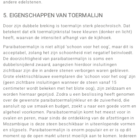
andere edelstenen.
5. EIGENSCHAPPEN VAN TOERMALIJN
Door zijn dubbele breking is toermalijn sterk pleochroïsch. Dat
betekent dat elk toermalijnkristal twee kleuren (donker en licht)
heeft, waarvan de intensiteit afhangt van de kijkhoek.
Paraibatoermalijn is niet altijd ‘schoon voor het oog’, maar dit is
acceptabel, zolang het zijn schoonheid niet negatief beïnvloedt.
De doorzichtigheid van paraibatoermalijn is soms een
dubbelsnijdend zwaard, aangezien hierdoor insluitingen
zichtbaar zijn die in andere stenen verborgen waren gebleven.
Grote elektrischblauwe exemplaren die ‘schoon voor het oog’ zijn
(geen zichtbare insluitingen wanneer de steen vanaf 15
centimeter wordt bekeken met het blote oog), zijn zeldzaam en
worden hiernaar geprijsd. Zodra u een beslissing heeft genomen
over de gewenste paraibatoermalijnkleur en de zuiverheid, die
aansluit op uw smaak en budget, zoekt u naar een goede vorm en
algeheel voorkomen. Paraibatoermalijn komt het meest voor in
ovalen en peren, maar sinds de ontdekking van de afzettingen in
Mozambique is deze steen beschikbaar in uiteenlopende vormen
en slijpsels. Paraibatoermalijn is enorm populair en er is op dit
moment op de open markt uiterst moeilijk aan te komen. Iedereen