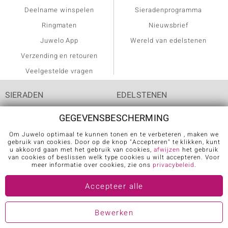
Deelname winspelen
Sieradenprogramma
Ringmaten
Nieuwsbrief
Juwelo App
Wereld van edelstenen
Verzending en retouren
Veelgestelde vragen
SIERADEN
EDELSTENEN
GEGEVENSBESCHERMING
armbanden
agaat
Om Juwelo optimaal te kunnen tonen en te verbeteren , maken we
dames ringen
alexandriet
gebruik van cookies. Door op de knop "Accepteren" te klikken, kunt
u akkoord gaan met het gebruik van cookies,
afwijzen
het gebruik
diamant ringen
amethist
van cookies of beslissen welk type cookies u wilt accepteren. Voor
meer informatie over cookies, zie ons
privacybeleid
.
gouden ringen
apatiet
Accepteer alle
gouden sieraden
aquamarijn
halskettingen
beril
Bewerken
halssieraden
chalcedoon