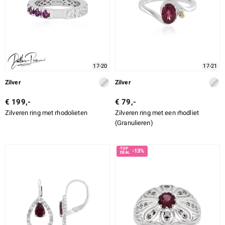
17-20
17-21
Zilver
Zilver
€ 199,-
€ 79,-
Zilveren ring met rhodolieten
Zilveren ring met een rhodliet
(Granulieren)
-13%