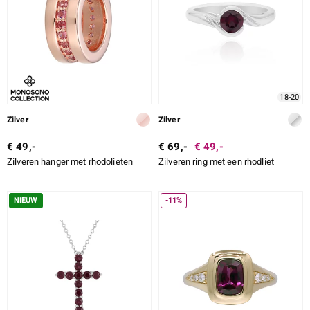
ti
ti
18-20
Zilver
Zilver
llection
€ 49,-
€ 69,-
€ 49,-
Zilveren hanger met rhodolieten
Zilveren ring met een rhodliet
NIEUW
-11%
le