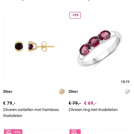
-13%
18-19
Zilver
Zilver
€ 79,-
€ 79,-
€ 69,-
Zilveren oorbellen met framboos
Zilveren ring met rhodolieten
rhodolieten
-17%