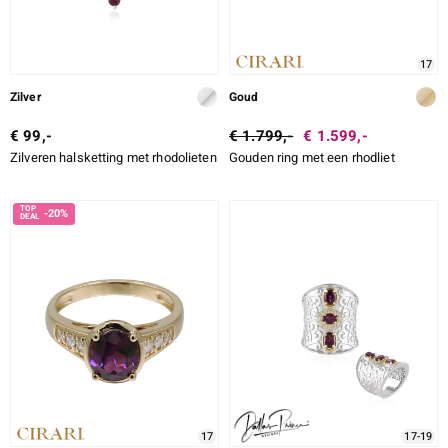
17
Zilver
Goud
€ 99,-
€ 1.799,-
€ 1.599,-
Zilveren halsketting met rhodolieten
Gouden ring met een rhodliet
-20%
17
17-19