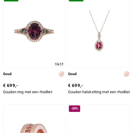
ONTWERP
LEGERING
SLIJPVORM
e Designs
SLIJPVORM EXACT
ZETTING
16-17
erlin
Goud
Goud
€ 699,-
€ 699,-
Gouden ring met een rhodliet
Gouden halsketting met een rhodliet
ue
Italy
-29%
aíso