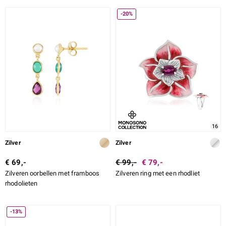
-20%
16
Zilver
Zilver
€ 69,-
€ 99,-
€ 79,-
Zilveren oorbellen met framboos
Zilveren ring met een rhodliet
rhodolieten
-13%