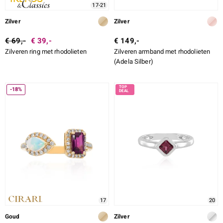
17-21
Zilver
Zilver
€ 69,-
€ 39,-
€ 149,-
Zilveren ring met rhodolieten
Zilveren armband met rhodolieten
(Adela Silber)
-18%
17
20
Goud
Zilver