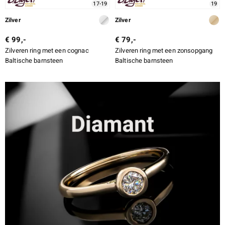
17-19
19
Zilver
Zilver
€ 99,-
€ 79,-
Zilveren ring met een cognac
Zilveren ring met een zonsopgang
Baltische barnsteen
Baltische barnsteen