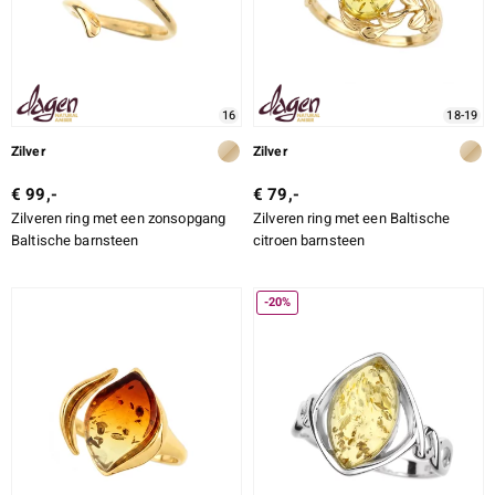
16
18-19
Zilver
Zilver
€ 99,-
€ 79,-
Zilveren ring met een zonsopgang
Zilveren ring met een Baltische
Baltische barnsteen
citroen barnsteen
-20%