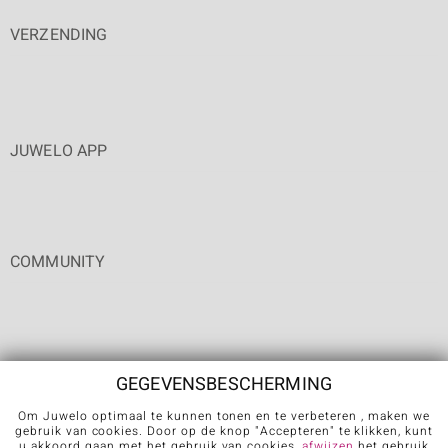
VERZENDING
JUWELO APP
COMMUNITY
GEGEVENSBESCHERMING
Om Juwelo optimaal te kunnen tonen en te verbeteren , maken we
Carrière
Algemene verkoopvoorwaarden
Privacybeleid
gebruik van cookies. Door op de knop "Accepteren" te klikken, kunt
u akkoord gaan met het gebruik van cookies,
afwijzen
het gebruik