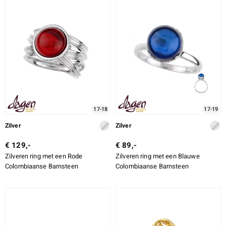
SLIJPVORM
SLIJPVORM EXACT
ZETTING
e Designs
17-18
17-19
erlin
Zilver
Zilver
€ 129,-
€ 89,-
Zilveren ring met een Rode
Zilveren ring met een Blauwe
ue
Colombiaanse Barnsteen
Colombiaanse Barnsteen
Italy
aíso