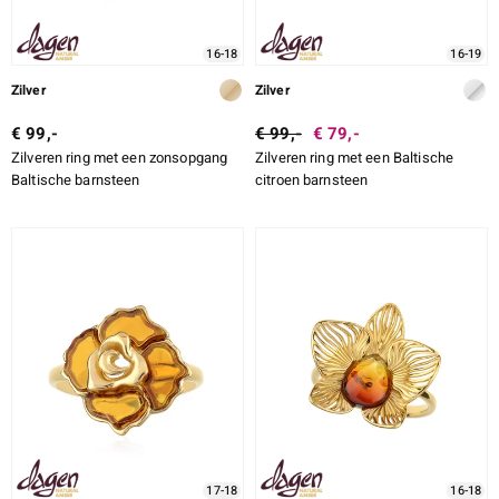
16-18
16-19
Zilver
Zilver
€ 99,-
€ 99,-
€ 79,-
Zilveren ring met een zonsopgang
Zilveren ring met een Baltische
Baltische barnsteen
citroen barnsteen
17-18
16-18