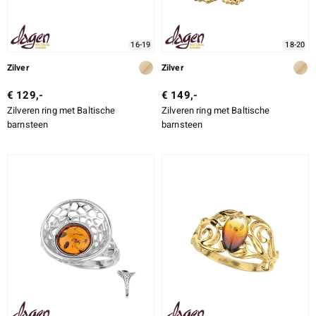
16-19
18-20
Zilver
Zilver
€ 129,-
€ 149,-
Zilveren ring met Baltische
Zilveren ring met Baltische
barnsteen
barnsteen