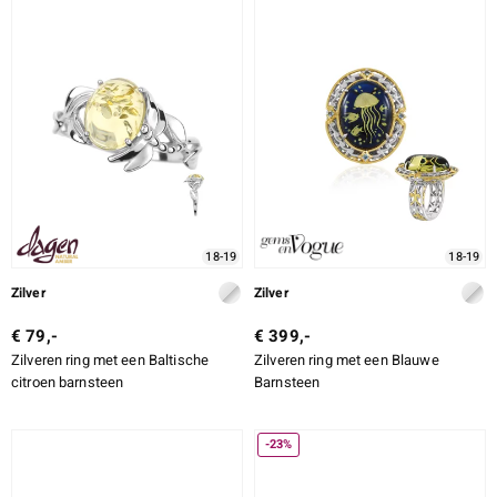
18-19
18-19
Zilver
Zilver
€ 79,-
€ 399,-
Zilveren ring met een Baltische
Zilveren ring met een Blauwe
citroen barnsteen
Barnsteen
-23%