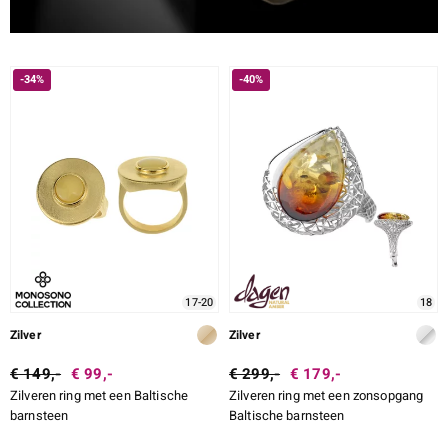
-34%
-40%
17-20
18
Zilver
Zilver
€ 149,-
€ 99,-
€ 299,-
€ 179,-
Zilveren ring met een Baltische
Zilveren ring met een zonsopgang
barnsteen
Baltische barnsteen