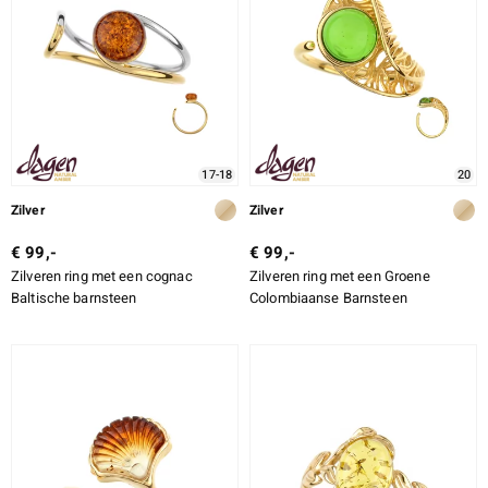
ti
ti
17-18
20
llection
Zilver
Zilver
€ 99,-
€ 99,-
Zilveren ring met een cognac
Zilveren ring met een Groene
Baltische barnsteen
Colombiaanse Barnsteen
le