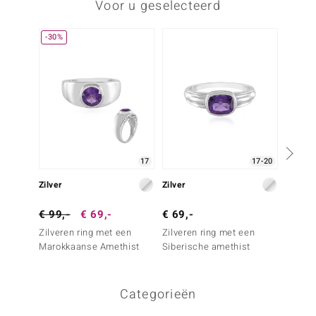
Voor u geselecteerd
-30%
17
17-20
Zilver
Zilver
Zilver
€ 99,-
€ 69,-
€ 69,-
€ 199
Zilveren ring met een
Zilveren ring met een
Zilver
Marokkaanse Amethist
Siberische amethist
Zambia
Melo)
Categorieën