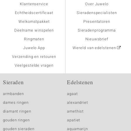
Klantenservice
Over Juwelo
Echtheidscertificaat
Sieradenspecialisten
Welkomstpakket
Presentatoren
Deelname winspelen
Sieradenprogramma
Ringmaten
Nieuwsbrief
Juwelo App
Wereld van edelstenen
Verzending en retouren
Veelgestelde vragen
Sieraden
Edelstenen
armbanden
agaat
dames ringen
alexandriet
diamant ringen
amethist
gouden ringen
apatiet
gouden sieraden
aquamarijn