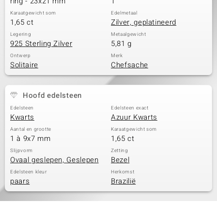
ring - 23x21 mm
1
Karaatgewicht som
Edelmetaal
1,65 ct
Zilver, geplatineerd
Legering
Metaalgewicht
925 Sterling Zilver
5,81 g
Ontwerp
Merk
Solitaire
Chefsache
Hoofd edelsteen
Edelsteen
Edelsteen exact
Kwarts
Azuur Kwarts
Aantal en grootte
Karaatgewicht som
1 à 9x7 mm
1,65 ct
Slijpvorm
Zetting
Ovaal geslepen, Geslepen
Bezel
Edelsteen kleur
Herkomst
paars
Brazilië