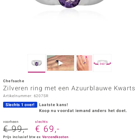
ana
Prince Designs
o
Chic
360°
d in Berlin
Chefsache
insell
Zilveren ring met een Azuurblauwe Kwarts
Artikelnummer: 6207SR
n Vogue
Slechts 1 over!
Laatste kans!
e in Italy
Koop nu voordat iemand anders het doet.
o Paraíso
voorheen
slechts
€ 99,-
€ 69,-
izen
Prijs inclusief btw ex
Verzendkosten