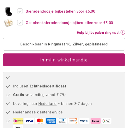
remonti
Sieradendoosje bijbestellen voor
€5,00
remonti
Geschenksieradendoosje bijbestellen voor
€5,00
uwelo
Hulp bij bepalen ringmaat
 Gems
Beschikbaar in
Ringmaat 16, Zilver, geplatineerd
NO Collection
In mijn winkelmandje
va
Inclusief
Echtheidscertificaat
Gratis
verzending vanaf € 79,-
Levering naar
Nederland
binnen 3-7 dagen
Nederlandse klantenservice
Minerale