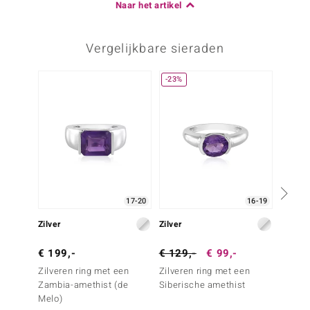
Naar het artikel
Vergelijkbare sieraden
-23%
17-20
16-19
Zilver
Zilver
Zilver
€ 199,-
€ 129,-
€ 99,-
€ 79,
Zilveren ring met een
Zilveren ring met een
Zilver
Zambia-amethist (de
Siberische amethist
Marokk
Melo)