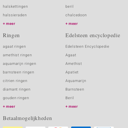
halskettingen
beril
halssieraden
chalcedoon
meer
meer
Ringen
Edelsteen encyclopedie
agaat ringen
Edelsteen Encyclopedie
amethist ringen
Agaat
aquamarijn ringen
Amethist
barnsteen ringen
Apatiet
citrien ringen
Aquamarijn
diamant ringen
Barnsteen
gouden ringen
Beril
meer
meer
Betaalmogelijkheden