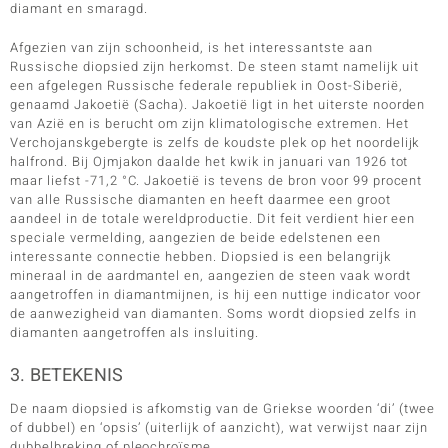
diamant en smaragd.
Afgezien van zijn schoonheid, is het interessantste aan
Russische diopsied zijn herkomst. De steen stamt namelijk uit
een afgelegen Russische federale republiek in Oost-Siberië,
genaamd Jakoetië (Sacha). Jakoetië ligt in het uiterste noorden
van Azië en is berucht om zijn klimatologische extremen. Het
Verchojanskgebergte is zelfs de koudste plek op het noordelijk
halfrond. Bij Ojmjakon daalde het kwik in januari van 1926 tot
maar liefst -71,2 °C. Jakoetië is tevens de bron voor 99 procent
van alle Russische diamanten en heeft daarmee een groot
aandeel in de totale wereldproductie. Dit feit verdient hier een
speciale vermelding, aangezien de beide edelstenen een
interessante connectie hebben. Diopsied is een belangrijk
mineraal in de aardmantel en, aangezien de steen vaak wordt
aangetroffen in diamantmijnen, is hij een nuttige indicator voor
de aanwezigheid van diamanten. Soms wordt diopsied zelfs in
diamanten aangetroffen als insluiting.
3. BETEKENIS
De naam diopsied is afkomstig van de Griekse woorden ‘di’ (twee
of dubbel) en ‘opsis’ (uiterlijk of aanzicht), wat verwijst naar zijn
dubbelbreking of pleochroïsme.