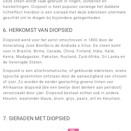
Deze steen wordt vaak gebruikt in ringen, oorbellen en
halskettingen. Diopsiet is heel populair vanwege het dubbele
lichteffect hierdoor is een sieraad met deze edelsteen uitermate
geschikt om te dragen bij bijzondere gelegenheden.
6. HERKOMST VAN DIOPSIED
Diopsied werd voor het eerst omschreven in 1800 door de
mineraloog José Bonifácio de Andrada e Silva. De steen komt
voor in Brazilië, Birma, Canada, China, Finland, India, Italië,
Kenia, Madagaskar, Pakistan, Rusland, Zuid-Afrika, Sri Lanka en
de Verenigde Staten.
Diopsied is een allochromatische, of gekleurde edelsteen, wiens
typische groentinten ontstaan door de aanwezigheid van chroom
of ijzer. Zo worden de eerder geelachtig-groene tinten van
Afrikaanse diopsied (die een beetje doet denken aan peridoot)
veroorzaakt door ijzer. Diopsied bestaat echter ook in andere
kleuren, waaronder blauw, bruin, grijs, paars, wit en kleurloos.
7. SIERADEN MET DIOPSIED