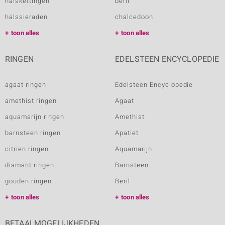
halskettingen
beril
halssieraden
chalcedoon
toon alles
toon alles
RINGEN
EDELSTEEN ENCYCLOPEDIE
agaat ringen
Edelsteen Encyclopedie
amethist ringen
Agaat
aquamarijn ringen
Amethist
barnsteen ringen
Apatiet
citrien ringen
Aquamarijn
diamant ringen
Barnsteen
gouden ringen
Beril
toon alles
toon alles
BETAALMOGELIJKHEDEN