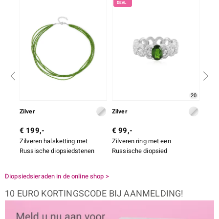
NI
20
Zilver
Zilver
Zilve
€ 199,-
€ 99,-
€ 99
Zilveren halsketting met
Zilveren ring met een
Zilve
Russische diopsiedstenen
Russische diopsied
Russ
Diopsiedsieraden in de online shop >
10 EURO KORTINGSCODE BIJ AANMELDING!