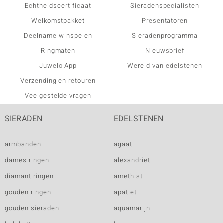
Echtheidscertificaat
Sieradenspecialisten
Welkomstpakket
Presentatoren
Deelname winspelen
Sieradenprogramma
Ringmaten
Nieuwsbrief
Juwelo App
Wereld van edelstenen
Verzending en retouren
Veelgestelde vragen
SIERADEN
EDELSTENEN
armbanden
agaat
dames ringen
alexandriet
diamant ringen
amethist
gouden ringen
apatiet
gouden sieraden
aquamarijn