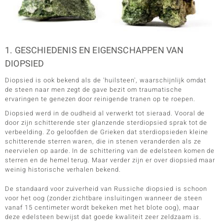
ti
ti
1. GESCHIEDENIS EN EIGENSCHAPPEN VAN
DIOPSIED
Diopsied is ook bekend als de 'huilsteen', waarschijnlijk omdat
de steen naar men zegt de gave bezit om traumatische
llection
ervaringen te genezen door reinigende tranen op te roepen.
Diopsied werd in de oudheid al verwerkt tot sieraad. Vooral de
door zijn schitterende ster glanzende sterdiopsied sprak tot de
verbeelding. Zo geloofden de Grieken dat sterdiopsieden kleine
schitterende sterren waren, die in stenen veranderden als ze
neervielen op aarde. In de schittering van de edelsteen komen de
sterren en de hemel terug. Maar verder zijn er over diopsied maar
weinig historische verhalen bekend.
De standaard voor zuiverheid van Russiche diopsied is schoon
le
voor het oog (zonder zichtbare insluitingen wanneer de steen
vanaf 15 centimeter wordt bekeken met het blote oog), maar
deze edelsteen bewijst dat goede kwaliteit zeer zeldzaam is.