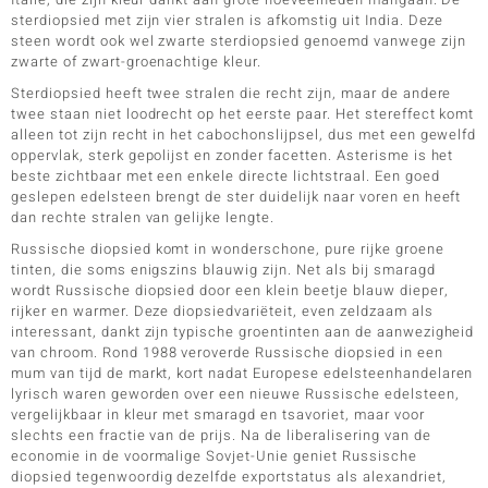
sterdiopsied met zijn vier stralen is afkomstig uit India. Deze
steen wordt ook wel zwarte sterdiopsied genoemd vanwege zijn
zwarte of zwart-groenachtige kleur.
Sterdiopsied heeft twee stralen die recht zijn, maar de andere
twee staan niet loodrecht op het eerste paar. Het stereffect komt
alleen tot zijn recht in het cabochonslijpsel, dus met een gewelfd
oppervlak, sterk gepolijst en zonder facetten. Asterisme is het
beste zichtbaar met een enkele directe lichtstraal. Een goed
geslepen edelsteen brengt de ster duidelijk naar voren en heeft
dan rechte stralen van gelijke lengte.
Russische diopsied komt in wonderschone, pure rijke groene
tinten, die soms enigszins blauwig zijn. Net als bij smaragd
wordt Russische diopsied door een klein beetje blauw dieper,
rijker en warmer. Deze diopsiedvariëteit, even zeldzaam als
interessant, dankt zijn typische groentinten aan de aanwezigheid
van chroom. Rond 1988 veroverde Russische diopsied in een
mum van tijd de markt, kort nadat Europese edelsteenhandelaren
lyrisch waren geworden over een nieuwe Russische edelsteen,
vergelijkbaar in kleur met smaragd en tsavoriet, maar voor
slechts een fractie van de prijs. Na de liberalisering van de
economie in de voormalige Sovjet-Unie geniet Russische
diopsied tegenwoordig dezelfde exportstatus als alexandriet,