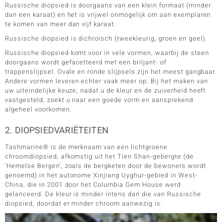
Russische diopsied is doorgaans van een klein formaat (minder
dan een karaat) en het is vrijwel onmogelijk om aan exemplaren
te komen van meer dan vijf karaat.
Russische diopsied is dichroïsch (tweekleurig, groen en geel).
Russische diopsied komt voor in vele vormen, waarbij de steen
doorgaans wordt gefacetteerd met een briljant- of
trappenslijpsel. Ovale en ronde slijpsels zijn het meest gangbaar.
Andere vormen leveren echter vaak meer op. Bij het maken van
uw uiteindelijke keuze, nadat u de kleur en de zuiverheid heeft
vastgesteld, zoekt u naar een goede vorm en aansprekend
algeheel voorkomen.
2. DIOPSIEDVARIËTEITEN
Tashmarine® is de merknaam van een lichtgroene
chroomdiopsied, afkomstig uit het Tien Shan-gebergte (de
'Hemelse Bergen', zoals de bergketen door de bewoners wordt
genoemd) in het autonome Xinjiang Uyghur-gebied in West-
China, die in 2001 door het Columbia Gem House werd
gelanceerd. De kleur is minder intens dan die van Russische
diopsied, doordat er minder chroom aanwezig is.