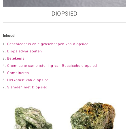
DIOPSIED
e Designs
Inhoud
Geschiedenis en eigenschappen van diopsied
Diopsiedvariëteiten
Betekenis
Chemische samenstelling van Russische diopsied
erlin
Combineren
Herkomst van diopsied
Sieraden met Diopsied
ue
Italy
aíso