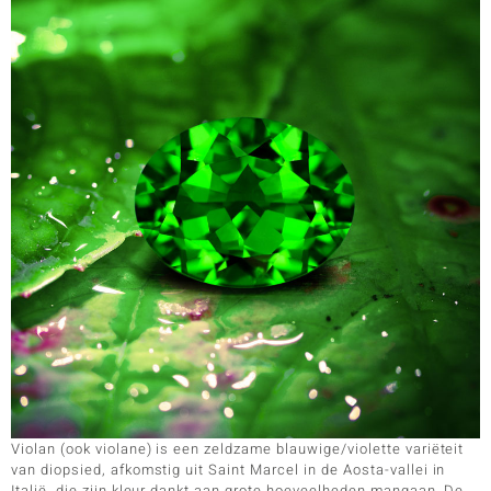
Violan (ook violane) is een zeldzame blauwige/violette variëteit
van diopsied, afkomstig uit Saint Marcel in de Aosta-vallei in
Italië, die zijn kleur dankt aan grote hoeveelheden mangaan. De