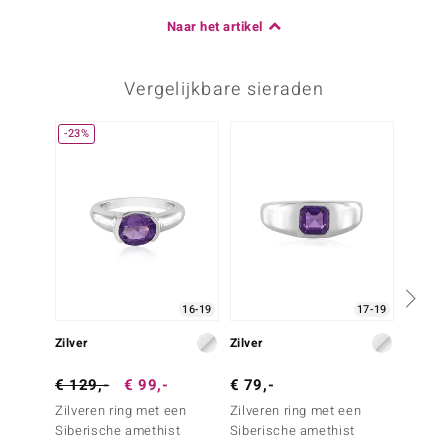
Naar het artikel
Vergelijkbare sieraden
-23%
16-19
17-19
Zilver
Zilver
Zilver
€ 129,-
€ 99,-
€ 79,-
€ 199
Zilveren ring met een
Zilveren ring met een
Zilver
Siberische amethist
Siberische amethist
Zambia