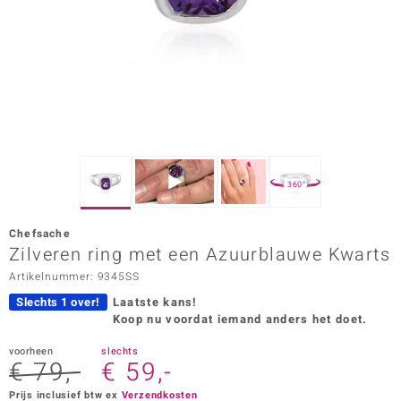
ana
Prince Designs
o
Chic
360°
d in Berlin
Chefsache
insell
Zilveren ring met een Azuurblauwe Kwarts
Artikelnummer: 9345SS
n Vogue
Slechts 1 over!
Laatste kans!
e in Italy
Koop nu voordat iemand anders het doet.
o Paraíso
voorheen
slechts
€ 79,-
€ 59,-
izen
Prijs inclusief btw ex
Verzendkosten