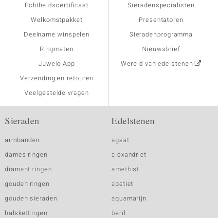
Echtheidscertificaat
Sieradenspecialisten
Welkomstpakket
Presentatoren
Deelname winspelen
Sieradenprogramma
Ringmaten
Nieuwsbrief
Juwelo App
Wereld van edelstenen
Verzending en retouren
Veelgestelde vragen
Sieraden
Edelstenen
armbanden
agaat
dames ringen
alexandriet
diamant ringen
amethist
gouden ringen
apatiet
gouden sieraden
aquamarijn
halskettingen
beril