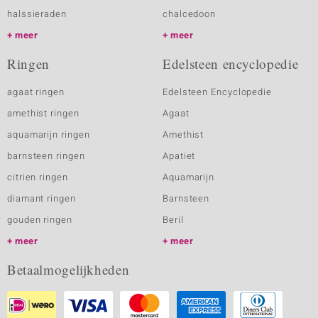
halssieraden
chalcedoon
meer
meer
Ringen
Edelsteen encyclopedie
agaat ringen
Edelsteen Encyclopedie
amethist ringen
Agaat
aquamarijn ringen
Amethist
barnsteen ringen
Apatiet
citrien ringen
Aquamarijn
diamant ringen
Barnsteen
gouden ringen
Beril
meer
meer
Betaalmogelijkheden