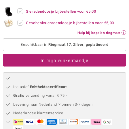
remonti
Sieradendoosje bijbestellen voor
€5,00
remonti
Geschenksieradendoosje bijbestellen voor
€5,00
uwelo
Hulp bij bepalen ringmaat
 Gems
Beschikbaar in
Ringmaat 17, Zilver, geplatineerd
NO Collection
In mijn winkelmandje
va
Inclusief
Echtheidscertificaat
Gratis
verzending vanaf € 79,-
Levering naar
Nederland
binnen 3-7 dagen
Nederlandse klantenservice
Minerale