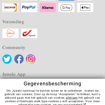
Verzending
Community
Juwelo App
Gegevensbescherming
Om Juwelo optimaal te kunnen tonen en te verbeteren , maken we
gebruik van cookies. Door op de knop "Accepteren" te klikken, kunt u
akkoord gaan met het gebruik van cookies,
afwijzen
het gebruik van
Algemene verkoopvoorwaarden
Privacybeleid
Cookies
cookies of beslissen welk type cookies u wilt accepteren. Voor meer
Colofon
Contact
Contract herroepen
informatie over cookies, zie ons
privacybeleid
.