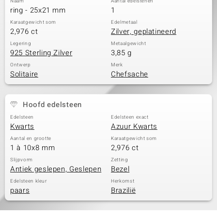
Naam
Aantal edelstenen
ring - 25x21 mm
1
Karaatgewicht som
Edelmetaal
2,976 ct
Zilver, geplatineerd
Legering
Metaalgewicht
925 Sterling Zilver
3,85 g
Ontwerp
Merk
Solitaire
Chefsache
Hoofd edelsteen
Edelsteen
Edelsteen exact
Kwarts
Azuur Kwarts
Aantal en grootte
Karaatgewicht som
1 à 10x8 mm
2,976 ct
Slijpvorm
Zetting
Antiek geslepen, Geslepen
Bezel
Edelsteen kleur
Herkomst
paars
Brazilië