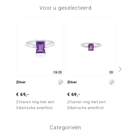
Voor u geselecteerd
Nog m
18-20
20
Zilver
Zilver
Zilver
€ 69,-
€ 69,-
€ 69,
Zilveren ring met een
Zilveren ring met een
Zilver
Siberische amethist
Siberische amethist
Siberi
Categorieën