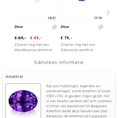
18-21
17-19
Zilver
Zilver
Zilver
€ 69,-
€ 49,-
€ 79,-
€ 79,
Zilveren ring met een
Zilveren ring met een
Zilver
Marokkaanse Amethist
Siberische amethist
Siberi
Edelsteen informatie
Amethist
Rijk aan mythologie, legenden en
overleveringen, wordt amethist al sinds
2500 v.Chr. in gouden ringen gezet. Het
is een kwarts variëteit dat zich voordoet
in tinten van pastelroze tot dieppaars.
Amethist dankt deze kleuren aan ijzer.
Aangezien de amethist een populaire