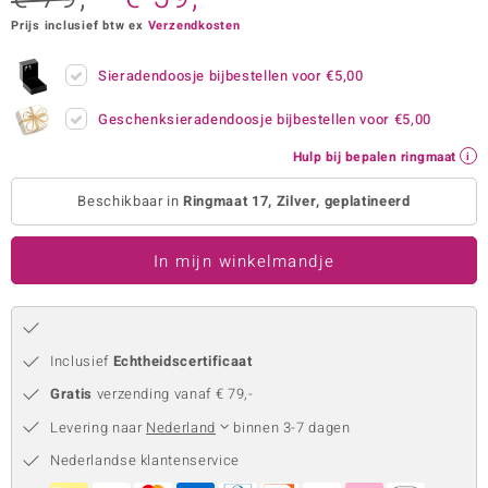
Prijs inclusief btw ex
Verzendkosten
remonti
remonti
Sieradendoosje bijbestellen voor
€5,00
uwelo
Geschenksieradendoosje bijbestellen voor
€5,00
Hulp bij bepalen ringmaat
 Gems
Beschikbaar in
Ringmaat 17, Zilver, geplatineerd
NO Collection
va
In mijn winkelmandje
Inclusief
Echtheidscertificaat
Gratis
verzending vanaf € 79,-
Levering naar
Nederland
binnen 3-7 dagen
Minerale
Nederlandse klantenservice