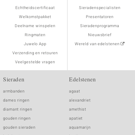
Echtheidscertificaat
Sieradenspecialisten
Welkomstpakket
Presentatoren
Deelname winspelen
Sieradenprogramma
Ringmaten
Nieuwsbrief
Juwelo App
Wereld van edelstenen
Verzending en retouren
Veelgestelde vragen
Sieraden
Edelstenen
armbanden
agaat
dames ringen
alexandriet
diamant ringen
amethist
gouden ringen
apatiet
gouden sieraden
aquamarijn