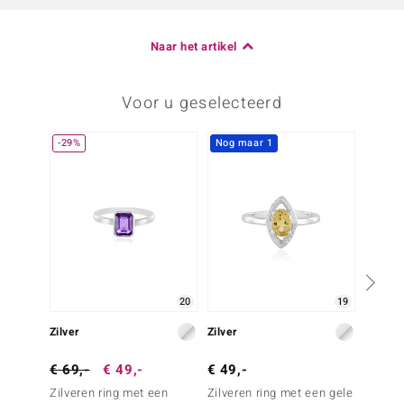
Naar het artikel
Voor u geselecteerd
-29%
Nog maar 1
20
19
Zilver
Zilver
Zilver
€ 69,-
€ 49,-
€ 49,-
€ 79,
Zilveren ring met een
Zilveren ring met een gele
Zilver