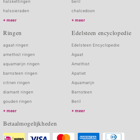
halskettingen
beril
halssieraden
chalcedoon
meer
meer
Ringen
Edelsteen encyclopedie
agaat ringen
Edelsteen Encyclopedie
amethist ringen
Agaat
aquamarijn ringen
Amethist
barnsteen ringen
Apatiet
citrien ringen
Aquamarijn
diamant ringen
Barnsteen
gouden ringen
Beril
meer
meer
Betaalmogelijkheden