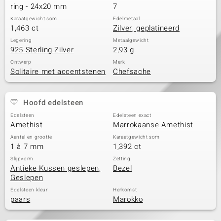
ring - 24x20 mm
7
Karaatgewicht som
Edelmetaal
1,463 ct
Zilver, geplatineerd
Legering
Metaalgewicht
925 Sterling Zilver
2,93 g
Ontwerp
Merk
Solitaire met accentstenen
Chefsache
Hoofd edelsteen
Edelsteen
Edelsteen exact
Amethist
Marrokaanse Amethist
Aantal en grootte
Karaatgewicht som
1 à 7 mm
1,392 ct
Slijpvorm
Zetting
Antieke Kussen geslepen,
Bezel
Geslepen
Edelsteen kleur
Herkomst
paars
Marokko