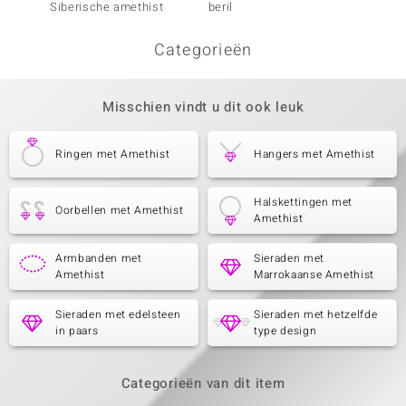
Siberische amethist
beril
Zambia
Categorieën
Misschien vindt u dit ook leuk
Ringen met Amethist
Hangers met Amethist
Halskettingen met
Oorbellen met Amethist
Amethist
Armbanden met
Sieraden met
Amethist
Marrokaanse Amethist
Sieraden met edelsteen
Sieraden met hetzelfde
in paars
type design
Categorieën van dit item