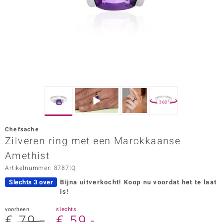
ana
Prince Designs
o
Chic
360°
d in Berlin
Chefsache
insell
Zilveren ring met een Marokkaanse
Amethist
n Vogue
Artikelnummer: 8787IQ
e in Italy
Slechts 3 over
Bijna uitverkocht!
Koop nu voordat het te laat
is!
o Paraíso
voorheen
slechts
izen
€ 79,-
€ 59,-