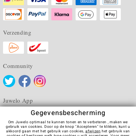
Verzending
Community
Juwelo App
Gegevensbescherming
Om Juwelo optimaal te kunnen tonen en te verbeteren , maken we
gebruik van cookies. Door op de knop "Accepteren" te klikken, kunt u
akkoord gaan met het gebruik van cookies,
afwijzen
het gebruik van
Algemene verkoopvoorwaarden
Privacybeleid
Cookies
cookies of beslissen welk type cookies u wilt accepteren. Voor meer