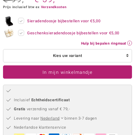
Prijs inclusief btw ex
Verzendkosten
remonti
remonti
Sieradendoosje bijbestellen voor
€5,00
uwelo
Geschenksieradendoosje bijbestellen voor
€5,00
Hulp bij bepalen ringmaat
 Gems
Kies uw variant
NO Collection
va
In mijn winkelmandje
Inclusief
Echtheidscertificaat
Gratis
verzending vanaf € 79,-
Levering naar
Nederland
binnen 3-7 dagen
Minerale
Nederlandse klantenservice