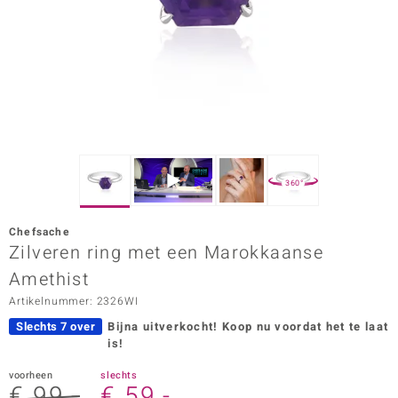
ana
Prince Designs
o
Chic
360°
d in Berlin
Chefsache
insell
Zilveren ring met een Marokkaanse
Amethist
n Vogue
Artikelnummer: 2326WI
e in Italy
Slechts 7 over
Bijna uitverkocht!
Koop nu voordat het te laat
is!
o Paraíso
voorheen
slechts
izen
€ 99,-
€ 59,-