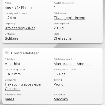
Naam
Aantal edelstenen
ring - 24x19 mm
1
Karaatgewicht som
Edelmetaal
1,24 ct
Zilver, geplatineerd
Legering
Metaalgewicht
925 Sterling Zilver
2,18 g
Ontwerp
Merk
Solitaire
Chefsache
Hoofd edelsteen
Edelsteen
Edelsteen exact
Amethist
Marrokaanse Amethist
Aantal en grootte
Karaatgewicht som
1 à 7 mm
1,24 ct
Slijpvorm
Zetting
Hexagon trapgeslepen,
Prong
Geslepen
Edelsteen kleur
Herkomst
paars
Marokko