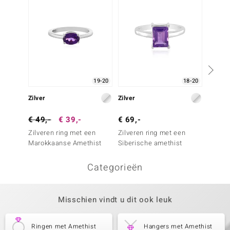
19-20
18-20
Zilver
Zilver
Zilver
€ 49,-
€ 39,-
€ 69,-
€ 49,
Zilveren ring met een
Zilveren ring met een
Zilver
Marokkaanse Amethist
Siberische amethist
Siberi
Categorieën
Misschien vindt u dit ook leuk
Ringen met Amethist
Hangers met Amethist