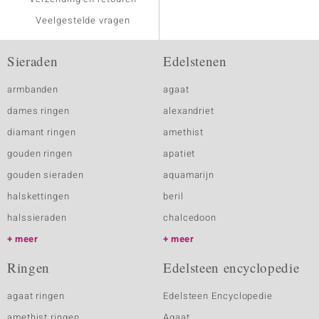
Veelgestelde vragen
Sieraden
Edelstenen
armbanden
agaat
dames ringen
alexandriet
diamant ringen
amethist
gouden ringen
apatiet
gouden sieraden
aquamarijn
halskettingen
beril
halssieraden
chalcedoon
meer
meer
Ringen
Edelsteen encyclopedie
agaat ringen
Edelsteen Encyclopedie
amethist ringen
Agaat