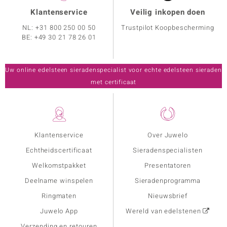
Klantenservice
Veilig inkopen doen
NL:
+31 800 250 00 50
Trustpilot Koopbescherming
BE:
+49 30 21 78 26 01
Uw online edelsteen sieradenspecialist voor echte edelsteen sieraden
met certificaat
Klantenservice
Over Juwelo
Echtheidscertificaat
Sieradenspecialisten
Welkomstpakket
Presentatoren
Deelname winspelen
Sieradenprogramma
Ringmaten
Nieuwsbrief
Juwelo App
Wereld van edelstenen
Verzending en retouren