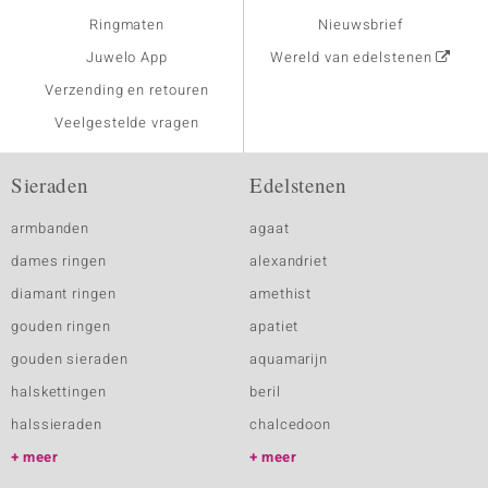
Ringmaten
Nieuwsbrief
Juwelo App
Wereld van edelstenen
Verzending en retouren
Veelgestelde vragen
Sieraden
Edelstenen
armbanden
agaat
dames ringen
alexandriet
diamant ringen
amethist
gouden ringen
apatiet
gouden sieraden
aquamarijn
halskettingen
beril
halssieraden
chalcedoon
meer
meer