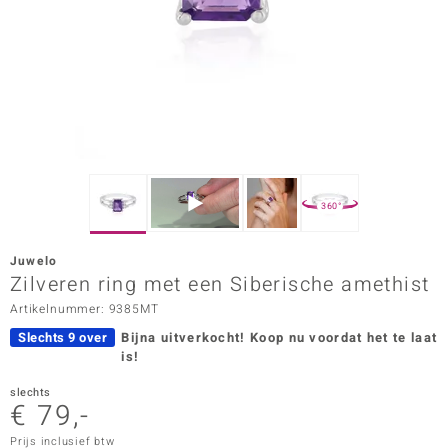
ana
Prince Designs
o
Chic
360°
d in Berlin
Juwelo
insell
Zilveren ring met een Siberische amethist
Artikelnummer: 9385MT
n Vogue
Slechts 9 over
Bijna uitverkocht!
Koop nu voordat het te laat
e in Italy
is!
o Paraíso
slechts
€ 79,-
izen
Prijs inclusief btw