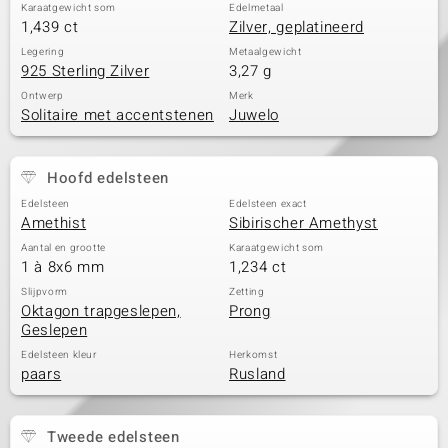
Karaatgewicht som
Edelmetaal
1,439 ct
Zilver, geplatineerd
Legering
Metaalgewicht
925 Sterling Zilver
3,27 g
Ontwerp
Merk
Solitaire met accentstenen
Juwelo
Hoofd edelsteen
Edelsteen
Edelsteen exact
Amethist
Sibirischer Amethyst
Aantal en grootte
Karaatgewicht som
1 à 8x6 mm
1,234 ct
Slijpvorm
Zetting
Oktagon trapgeslepen,
Prong
Geslepen
Edelsteen kleur
Herkomst
paars
Rusland
Tweede edelsteen