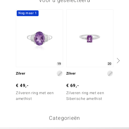
Voor u geselecteerd
Nog maar 1
19
20
Zilver
Zilver
Zilver
€ 49,-
€ 69,-
€ 39,
Zilveren ring met een
Zilveren ring met een
Zilver
amethist
Siberische amethist
Urugua
Categorieën