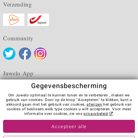
Verzending
Community
Juwelo App
Gegevensbescherming
Om Juwelo optimaal te kunnen tonen en te verbeteren , maken we
gebruik van cookies. Door op de knop "Accepteren" te klikken, kunt u
akkoord gaan met het gebruik van cookies,
afwijzen
het gebruik van
Algemene verkoopvoorwaarden
Privacybeleid
Cookies
cookies of beslissen welk type cookies u wilt accepteren. Voor meer
Colofon
Contact
Contract herroepen
informatie over cookies, zie ons
privacybeleid
.
Visit our stores in other countries:
Accepteer alle