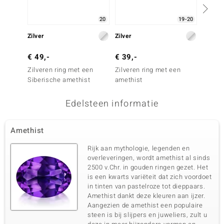
20
19-20
Zilver
Zilver
Zilver
€ 49,-
€ 39,-
€ 79,
Zilveren ring met een
Zilveren ring met een
Zilver
Siberische amethist
amethist
Marokk
Edelsteen informatie
Amethist
Rijk aan mythologie, legenden en
overleveringen, wordt amethist al sinds
2500 v.Chr. in gouden ringen gezet. Het
is een kwarts variëteit dat zich voordoet
in tinten van pastelroze tot dieppaars.
Amethist dankt deze kleuren aan ijzer.
Aangezien de amethist een populaire
steen is bij slijpers en juweliers, zult u