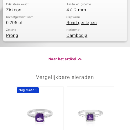
Edelsteen exact
Aantal en grootte
Zirkoon
4 à 2 mm
Karaatgewicht som
Slijpvorm
0,205 ct
Rond geslepen
Zetting
Herkomst
Prong
Cambodja
Naar het artikel
Vergelijkbare sieraden
Nog maar 1
-38%