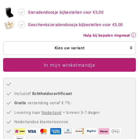
remonti
Sieradendoosje bijbestellen voor
€5,00
remonti
Geschenksieradendoosje bijbestellen voor
€5,00
uwelo
Hulp bij bepalen ringmaat
 Gems
Kies uw variant
NO Collection
In mijn winkelmandje
va
Inclusief
Echtheidscertificaat
Gratis
verzending vanaf € 79,-
Levering naar
Nederland
binnen 3-7 dagen
Nederlandse klantenservice
Minerale