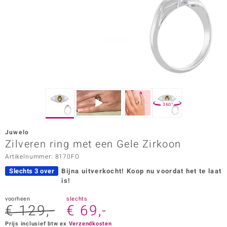
ana
Prince Designs
o
Chic
360°
d in Berlin
Juwelo
insell
Zilveren ring met een Gele Zirkoon
Artikelnummer: 8170FO
n Vogue
Slechts 3 over
Bijna uitverkocht!
Koop nu voordat het te laat
e in Italy
is!
o Paraíso
voorheen
slechts
€ 129,-
€ 69,-
izen
Prijs inclusief btw ex
Verzendkosten