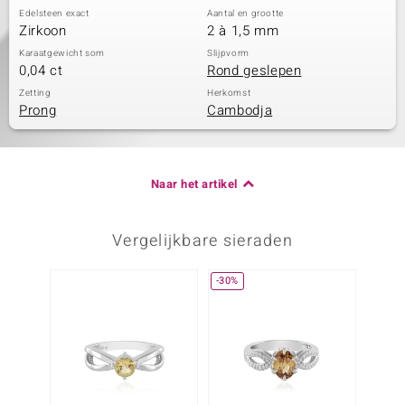
Edelsteen exact
Aantal en grootte
Zirkoon
2 à 1,5 mm
Karaatgewicht som
Slijpvorm
0,04 ct
Rond geslepen
Zetting
Herkomst
Prong
Cambodja
Naar het artikel
Vergelijkbare sieraden
-30%