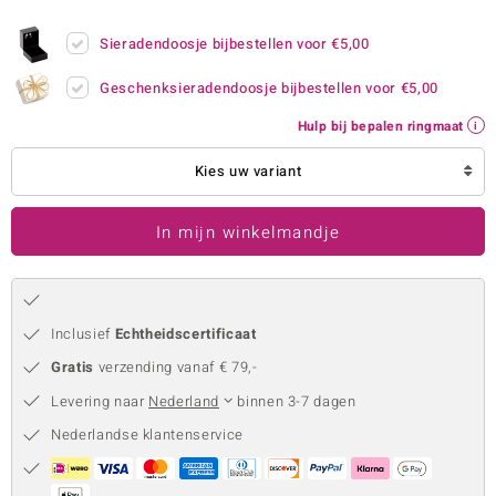
remonti
Sieradendoosje bijbestellen voor
€5,00
remonti
Geschenksieradendoosje bijbestellen voor
€5,00
uwelo
Hulp bij bepalen ringmaat
 Gems
Kies uw variant
NO Collection
In mijn winkelmandje
va
Inclusief
Echtheidscertificaat
Gratis
verzending vanaf € 79,-
Levering naar
Nederland
binnen 3-7 dagen
Nederlandse klantenservice
Minerale