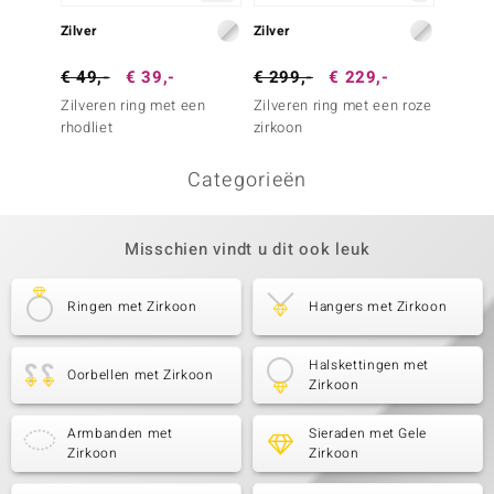
Zilver
Zilver
Zilver
€ 49,-
€ 39,-
€ 299,-
€ 229,-
€ 99,
Zilveren ring met een
Zilveren ring met een roze
Zilver
rhodliet
zirkoon
zirkoo
Categorieën
Misschien vindt u dit ook leuk
Ringen met Zirkoon
Hangers met Zirkoon
Halskettingen met
Oorbellen met Zirkoon
Zirkoon
Armbanden met
Sieraden met Gele
Zirkoon
Zirkoon