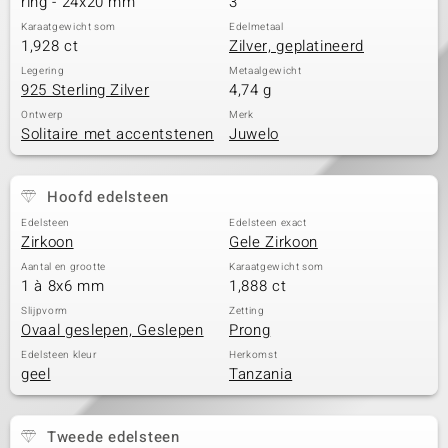
ring - 24x20 mm
3
Karaatgewicht som
Edelmetaal
1,928 ct
Zilver, geplatineerd
Legering
Metaalgewicht
925 Sterling Zilver
4,74 g
Ontwerp
Merk
Solitaire met accentstenen
Juwelo
Hoofd edelsteen
Edelsteen
Edelsteen exact
Zirkoon
Gele Zirkoon
Aantal en grootte
Karaatgewicht som
1 à 8x6 mm
1,888 ct
Slijpvorm
Zetting
Ovaal geslepen, Geslepen
Prong
Edelsteen kleur
Herkomst
geel
Tanzania
Tweede edelsteen