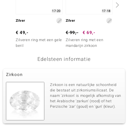
17-20
17-18
Zilver
Zilver
Zilver
€ 49,-
€ 99,-
€ 69,-
€ 199
Zilveren ring met een gele
Zilveren ring met een
Zilver
beril
mandarijn zirkoon
Oregon
Edelsteen informatie
Zirkoon
Zirkoon is een natuurlijke schoonheid
die bestaat uit zirkoniumsilicaat. De
naam 'zirkoon' is mogelijk afkomstig van
het Arabische 'zarkun' (rood) of het
Perzische 'zar' (goud) en 'gun' (kleur).