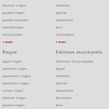
diamant ringen
amethist
gouden ringen
apatiet
gouden sieraden
aquamarijn
halskettingen
beril
halssieraden
chalcedoon
meer
meer
Ringen
Edelsteen encyclopedie
agaat ringen
Edelsteen Encyclopedie
amethist ringen
Agaat
aquamarijn ringen
Amethist
barnsteen ringen
Apatiet
citrien ringen
Aquamarijn
diamant ringen
Barnsteen
gouden ringen
Beril