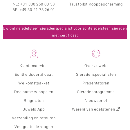
NL:
+31 800 250 00 50
Trustpilot Koopbescherming
BE:
+49 30 21 78 26 01
Uw online edelsteen sieradenspecialist voor echte edelsteen sieraden
met certificaat
Klantenservice
Over Juwelo
Echtheidscertificaat
Sieradenspecialisten
Welkomstpakket
Presentatoren
Deelname winspelen
Sieradenprogramma
Ringmaten
Nieuwsbrief
Juwelo App
Wereld van edelstenen
Verzending en retouren
Veelgestelde vragen