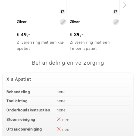
Vierde edelsteen
17
17
Edelsteen exact
Aantal en grootte
Witte Topaas
Zilver
2 à 1 mm
Zilver
Zilver
Karaatgewicht som
Slijpvorm
€ 49,-
€ 39,-
€ 29,
0,011 ct
Rond Brilliant Geslepen
Zilveren ring met een xia-
Zilveren ring met een
Zilver
Zetting
Herkomst
apetiet
limoen apatiet
Orthok
Pave
Brazilië
Behandeling en verzorging
Xia Apatiet
Behandeling
none
Toelichting
none
Onderhoudsinstructies
none
Stoomreiniging
nee
Ultrasoonreiniging
nee