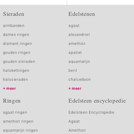
Sieraden
Edelstenen
armbanden
agaat
dames ringen
alexandriet
diamant ringen
amethist
gouden ringen
apatiet
gouden sieraden
aquamarijn
halskettingen
beril
halssieraden
chalcedoon
meer
meer
Ringen
Edelsteen encyclopedie
agaat ringen
Edelsteen Encyclopedie
amethist ringen
Agaat
aquamarijn ringen
Amethist