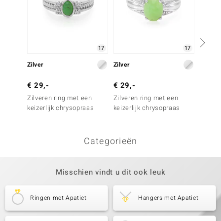
17
17
Zilver
Zilver
Zilver
€ 29,-
€ 29,-
€ 29,
Zilveren ring met een
Zilveren ring met een
Zilver
keizerlijk chrysopraas
keizerlijk chrysopraas
keizerl
Categorieën
Misschien vindt u dit ook leuk
Ringen met Apatiet
Hangers met Apatiet