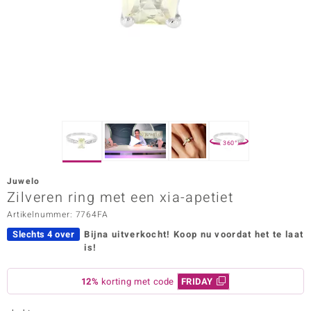
ana
Prince Designs
o
Chic
360°
d in Berlin
Juwelo
insell
Zilveren ring met een xia-apetiet
Artikelnummer: 7764FA
n Vogue
Slechts 4 over
Bijna uitverkocht!
Koop nu voordat het te laat
e in Italy
is!
o Paraíso
12%
korting met code
FRIDAY
izen