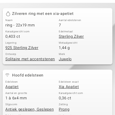
Zilveren ring met een xia-apetiet
Naam
Aantal edelstenen
ring - 22x19 mm
7
Karaatgewicht som
Edelmetaal
0,403 ct
Sterling Zilver
Legering
Metaalgewicht
925 Sterling Zilver
1,44 g
Ontwerp
Merk
Solitaire met accentstenen
Juwelo
Hoofd edelsteen
Edelsteen
Edelsteen exact
Apatiet
Xia Apatiet
Aantal en grootte
Karaatgewicht som
1 à 6x4 mm
0,36 ct
Slijpvorm
Zetting
Antiek geslepen, Geslepen
Prong