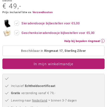
slechts
€ 49,-
remonti
Prijs inclusief btw ex
Verzendkosten
remonti
Sieradendoosje bijbestellen voor
€5,00
uwelo
Geschenksieradendoosje bijbestellen voor
€5,00
 Gems
Hulp bij bepalen ringmaat
NO Collection
Beschikbaar in
Ringmaat 17, Sterling Zilver
va
In mijn winkelmandje
Inclusief
Echtheidscertificaat
Gratis
verzending vanaf € 79,-
Minerale
Levering naar
Nederland
binnen 3-7 dagen