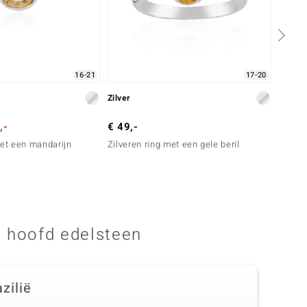
16-21
17-20
Zilver
Zilver
,-
€ 49,-
€ 199
met een mandarijn
Zilveren ring met een gele beril
Zilver
 hoofd edelsteen
zilië