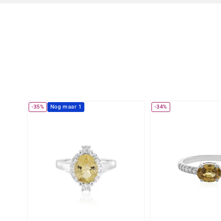
-35%
Nog maar 1
-34%