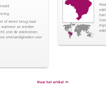
Waa
traald
edel
tering
toer
Voo
n of keren terug naar
mij
ur wanneer ze worden
edel
cht; stel de edelstenen
deze omstandigheden voor
Naar het artikel