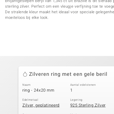
briljantgeslepen beryl van 1,345 ct uit Brazilië is dit sieraad
sterling zilver. Perfect om een vleugje verfijning toe te voeg
De stralende kleur maakt het ideaal voor speciale gelegenhe
moeiteloos bij elke look.
Zilveren ring met een gele beril
Naam
Aantal edelstenen
ring - 24x20 mm
1
Edelmetaal
Legering
Zilver, geplatineerd
925 Sterling Zilver