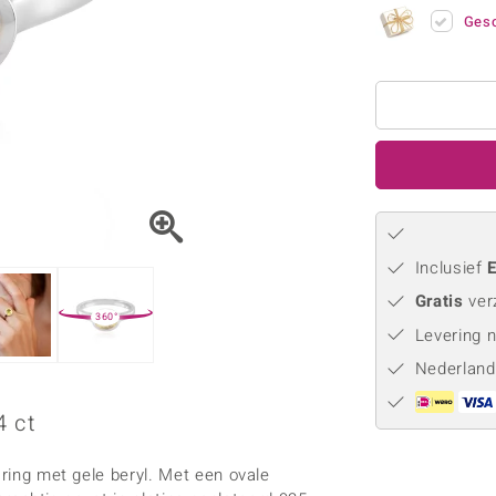
Parel
Kwarts
♦ Zilveren ringen
Vitale Minerale
Gesc
Topaas
Turkoo
♦ Zilveren oorbellen
♦ Zilveren hangers
♦ Zilveren armbanden
♦ Zilveren kettingen
Blauw
Groen
Platina sieraden
Inclusief
E
Gratis
ver
360°
Levering 
Nederland
4 ct
 ring met gele beryl. Met een ovale