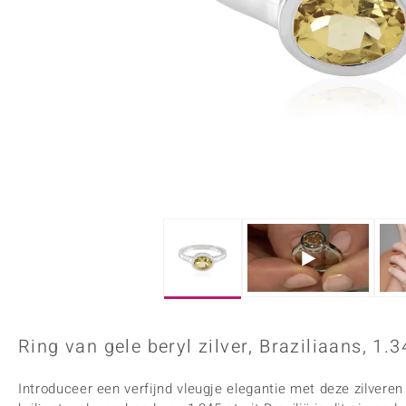
Onyx
Peridoot
Armbanden
Kralen sieraden
Custodana
Kunstreizen
Spinel
Tanzaniet
Accessoires
Bedels
Dagen
Mark Tremonti
Zirkoon
Sieradensets
Colliers
Edelstenen op kleur
Rood
Paars
Alle edelstenen
Ring van gele beryl zilver, Braziliaans, 1.3
Introduceer een verfijnd vleugje elegantie met deze zilveren