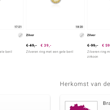
17-21
18-20
Zilver
Zilver
€ 49,-
€ 39,-
€ 99,-
€ 59
ele beril
Zilveren ring met een gele beril
Zilveren ring 
zirkoon
Herkomst van de
Bra