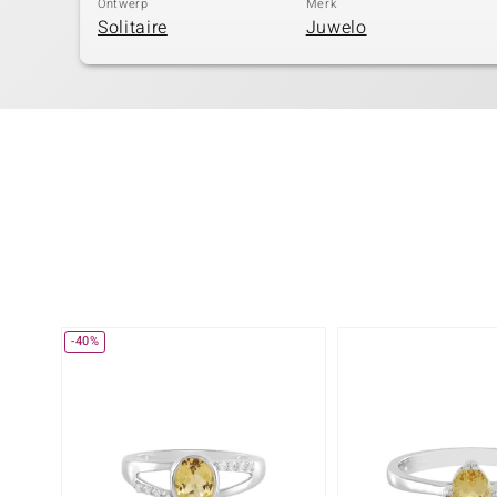
Ontwerp
Merk
Solitaire
Juwelo
-40%