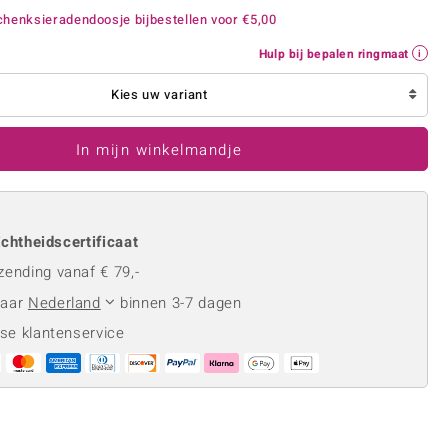
Rhodoliet
Sieraden in varianten
henksieradendoosje bijbestellen voor
€5,00
is
Toermalijn
Ringmaten
Hulp bij bepalen ringmaat
Kies uw variant
Geel
In mijn winkelmandje
chtheidscertificaat
zending vanaf € 79,-
naar
Nederland
binnen 3-7 dagen
se klantenservice