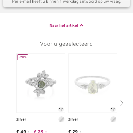
Per e-mail heeft u binnen 1 werkdag antwoord op uw vraag.
Naar het artikel
Voor u geselecteerd
-20%
17
17
Zilver
Zilver
Zilver
€ 49,-
€ 39,-
€ 29,-
€ 29,