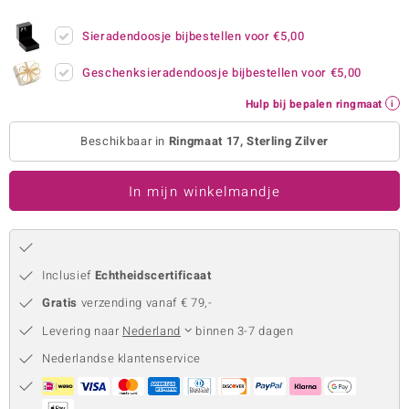
remonti
Sieradendoosje bijbestellen voor
€5,00
remonti
Geschenksieradendoosje bijbestellen voor
€5,00
uwelo
Hulp bij bepalen ringmaat
 Gems
Beschikbaar in
Ringmaat 17, Sterling Zilver
NO Collection
In mijn winkelmandje
va
Inclusief
Echtheidscertificaat
Gratis
verzending vanaf € 79,-
Levering naar
Nederland
binnen 3-7 dagen
Nederlandse klantenservice
Minerale