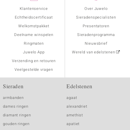
Klantenservice
Over Juwelo
Echtheidscertificaat
Sieradenspecialisten
Welkomstpakket
Presentatoren
Deelname winspelen
Sieradenprogramma
Ringmaten
Nieuwsbrief
Juwelo App
Wereld van edelstenen
Verzending en retouren
Veelgestelde vragen
Sieraden
Edelstenen
armbanden
agaat
dames ringen
alexandriet
diamant ringen
amethist
gouden ringen
apatiet