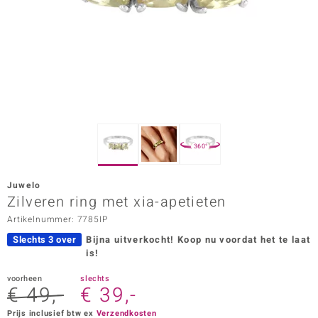
ana
Prince Designs
o
Chic
360°
d in Berlin
Juwelo
insell
Zilveren ring met xia-apetieten
Artikelnummer: 7785IP
n Vogue
Slechts 3 over
Bijna uitverkocht!
Koop nu voordat het te laat
e in Italy
is!
o Paraíso
voorheen
slechts
€ 49,-
€ 39,-
izen
Prijs inclusief btw ex
Verzendkosten