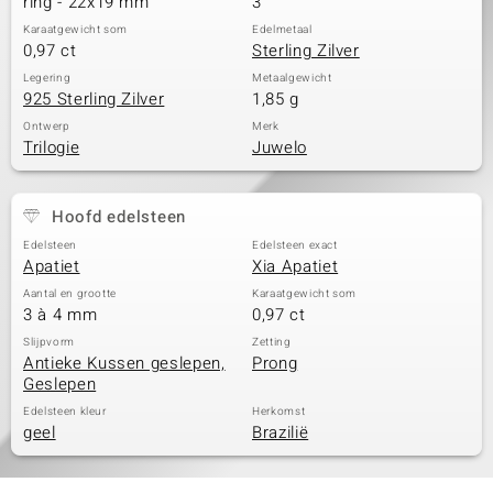
ring - 22x19 mm
3
Karaatgewicht som
Edelmetaal
0,97 ct
Sterling Zilver
Legering
Metaalgewicht
925 Sterling Zilver
1,85 g
Ontwerp
Merk
Trilogie
Juwelo
Hoofd edelsteen
Edelsteen
Edelsteen exact
Apatiet
Xia Apatiet
Aantal en grootte
Karaatgewicht som
3 à 4 mm
0,97 ct
Slijpvorm
Zetting
Antieke Kussen geslepen,
Prong
Geslepen
Edelsteen kleur
Herkomst
geel
Brazilië