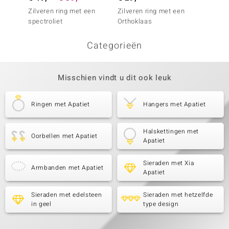
Zilveren ring met een
Zilveren ring met een
Zilver
spectroliet
Orthoklaas
Orthok
Categorieën
Misschien vindt u dit ook leuk
Ringen met Apatiet
Hangers met Apatiet
Halskettingen met
Oorbellen met Apatiet
Apatiet
Sieraden met Xia
Armbanden met Apatiet
Apatiet
Sieraden met edelsteen
Sieraden met hetzelfde
in geel
type design