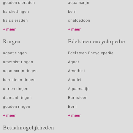
gouden sieraden
aquamarijn
halskettingen
beril
halssieraden
chalcedoon
meer
meer
Ringen
Edelsteen encyclopedie
agaat ringen
Edelsteen Encyclopedie
amethist ringen
Agaat
aquamarijn ringen
Amethist
barnsteen ringen
Apatiet
citrien ringen
Aquamarijn
diamant ringen
Barnsteen
gouden ringen
Beril
meer
meer
Betaalmogelijkheden