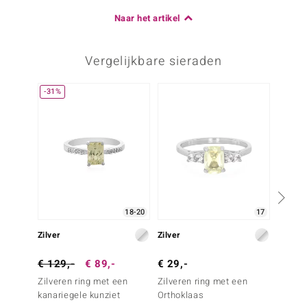
Naar het artikel
Vergelijkbare sieraden
-31%
18-20
17
Zilver
Zilver
Zilver
€ 129,-
€ 89,-
€ 29,-
€ 49,
Zilveren ring met een
Zilveren ring met een
Zilvere
kanariegele kunziet
Orthoklaas
beril