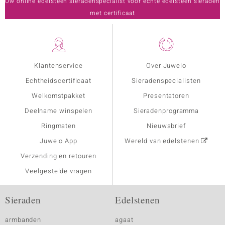
Uw online edelsteen sieradenspecialist voor echte edelsteen sieraden
met certificaat
Klantenservice
Over Juwelo
Echtheidscertificaat
Sieradenspecialisten
Welkomstpakket
Presentatoren
Deelname winspelen
Sieradenprogramma
Ringmaten
Nieuwsbrief
Juwelo App
Wereld van edelstenen
Verzending en retouren
Veelgestelde vragen
Sieraden
Edelstenen
armbanden
agaat