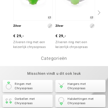
17
17
Zilver
Zilver
Zilver
€ 29,-
€ 29,-
€ 29,
Zilveren ring met een
Zilveren ring met een
Zilver
keizerlijk chrysopraas
keizerlijk chrysopraas
keizerl
Categorieën
Misschien vindt u dit ook leuk
Ringen met
Hangers met
Chrysopraas
Chrysopraas
Oorbellen met
Halskettingen met
Chrysopraas
Chrysopraas