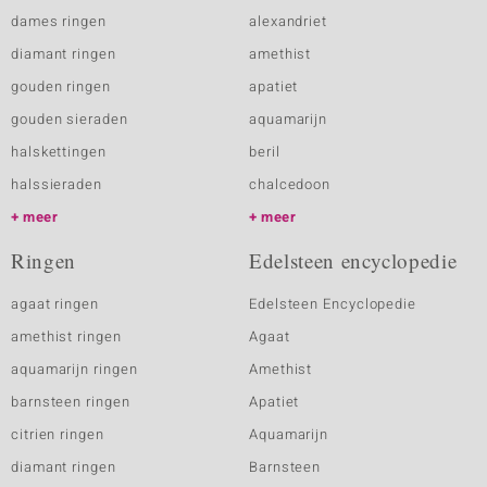
dames ringen
alexandriet
diamant ringen
amethist
gouden ringen
apatiet
gouden sieraden
aquamarijn
halskettingen
beril
halssieraden
chalcedoon
meer
meer
Ringen
Edelsteen encyclopedie
agaat ringen
Edelsteen Encyclopedie
amethist ringen
Agaat
aquamarijn ringen
Amethist
barnsteen ringen
Apatiet
citrien ringen
Aquamarijn
diamant ringen
Barnsteen