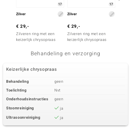
17
17
Zilver
Zilver
Zilver
€ 29,-
€ 29,-
€ 29,
Zilveren ring met een
Zilveren ring met een
Zilver
keizerlijk chrysopraas
keizerlijk chrysopraas
keizerl
Behandeling en verzorging
Keizerlijke chrysopraas
Behandeling
geen
Toelichting
Nvt
Onderhoudsinstructies
geen
Stoomreiniging
ja
Ultrasoonreiniging
ja