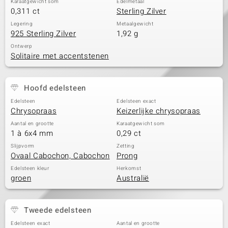
Karaatgewicht som
Edelmetaal
0,311 ct
Sterling Zilver
Legering
Metaalgewicht
925 Sterling Zilver
1,92 g
Ontwerp
Solitaire met accentstenen
Hoofd edelsteen
Edelsteen
Edelsteen exact
Chrysopraas
Keizerlijke chrysopraas
Aantal en grootte
Karaatgewicht som
1 à 6x4 mm
0,29 ct
Slijpvorm
Zetting
Ovaal Cabochon, Cabochon
Prong
Edelsteen kleur
Herkomst
groen
Australië
Tweede edelsteen
Edelsteen exact
Aantal en grootte