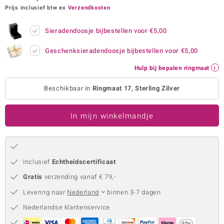
Prijs inclusief btw ex
Verzendkosten
remonti
Sieradendoosje bijbestellen voor
€5,00
remonti
Geschenksieradendoosje bijbestellen voor
€5,00
uwelo
Hulp bij bepalen ringmaat
 Gems
Beschikbaar in
Ringmaat 17, Sterling Zilver
NO Collection
In mijn winkelmandje
va
Inclusief
Echtheidscertificaat
Gratis
verzending vanaf € 79,-
Levering naar
Nederland
binnen 3-7 dagen
Minerale
Nederlandse klantenservice