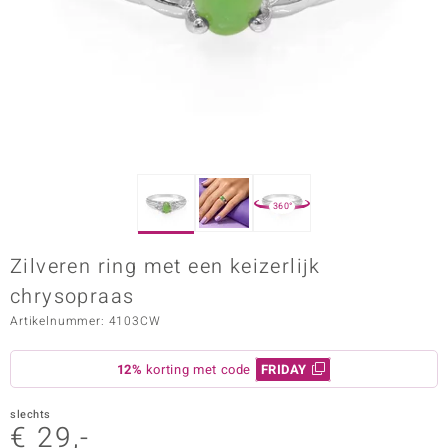
ana
Prince Designs
o
Chic
360°
d in Berlin
Zilveren ring met een keizerlijk
insell
chrysopraas
n Vogue
Artikelnummer: 4103CW
e in Italy
12%
korting met code
FRIDAY
o Paraíso
slechts
€ 29,-
izen