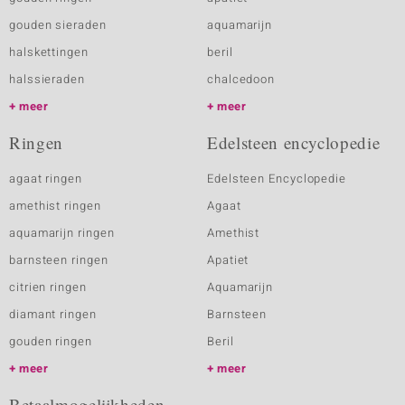
gouden sieraden
aquamarijn
halskettingen
beril
halssieraden
chalcedoon
meer
meer
Ringen
Edelsteen encyclopedie
agaat ringen
Edelsteen Encyclopedie
amethist ringen
Agaat
aquamarijn ringen
Amethist
barnsteen ringen
Apatiet
citrien ringen
Aquamarijn
diamant ringen
Barnsteen
gouden ringen
Beril
meer
meer
Betaalmogelijkheden