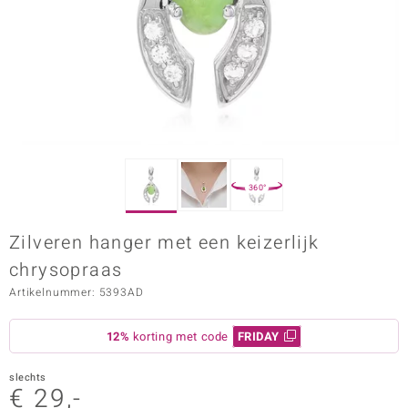
ana
Prince Designs
o
Chic
360°
d in Berlin
Zilveren hanger met een keizerlijk
insell
chrysopraas
n Vogue
Artikelnummer: 5393AD
e in Italy
12%
korting met code
FRIDAY
o Paraíso
slechts
€ 29,-
izen