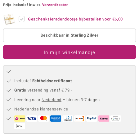
Prijs inclusief btw ex
Verzendkosten
remonti
Geschenksieradendoosje bijbestellen voor
€6,00
remonti
uwelo
Beschikbaar in
Sterling Zilver
 Gems
In mijn winkelmandje
NO Collection
va
Inclusief
Echtheidscertificaat
Gratis
verzending vanaf € 79,-
Levering naar
Nederland
binnen 3-7 dagen
Nederlandse klantenservice
Minerale