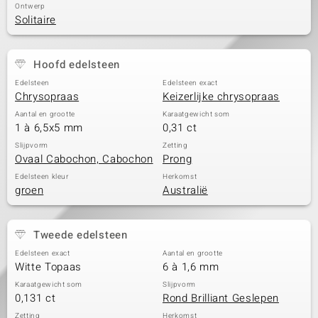
Ontwerp
Solitaire
Hoofd edelsteen
Edelsteen
Edelsteen exact
Chrysopraas
Keizerlijke chrysopraas
Aantal en grootte
Karaatgewicht som
1 à 6,5x5 mm
0,31 ct
Slijpvorm
Zetting
Ovaal Cabochon, Cabochon
Prong
Edelsteen kleur
Herkomst
groen
Australië
Tweede edelsteen
Edelsteen exact
Aantal en grootte
Witte Topaas
6 à 1,6 mm
Karaatgewicht som
Slijpvorm
0,131 ct
Rond Brilliant Geslepen
Zetting
Herkomst