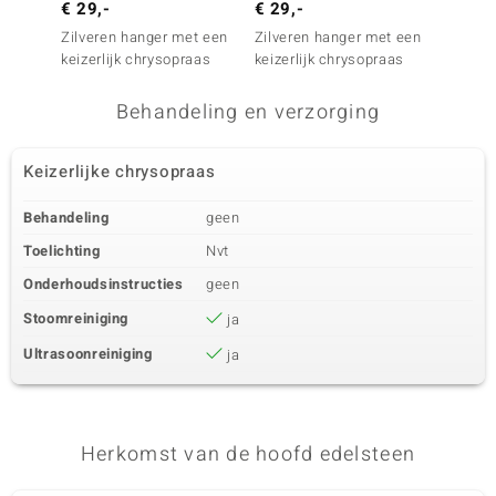
€ 29,-
€ 29,-
€ 29,
Zilveren hanger met een
Zilveren hanger met een
Zilver
keizerlijk chrysopraas
keizerlijk chrysopraas
keizerl
Behandeling en verzorging
Keizerlijke chrysopraas
Behandeling
geen
Toelichting
Nvt
Onderhoudsinstructies
geen
Stoomreiniging
ja
Ultrasoonreiniging
ja
Herkomst van de hoofd edelsteen