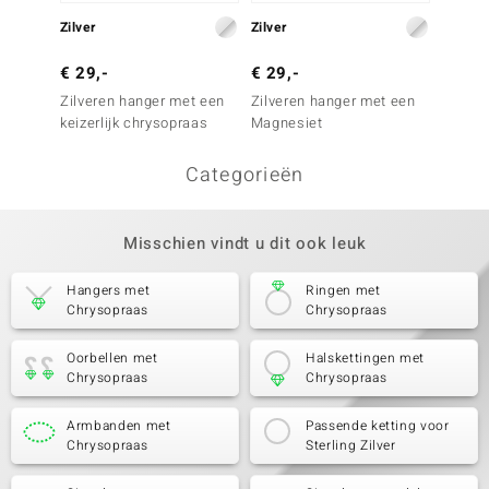
Zilver
Zilver
Zilver
€ 29,-
€ 29,-
€ 29,
Zilveren hanger met een
Zilveren hanger met een
Zilver
keizerlijk chrysopraas
Magnesiet
keizerl
Categorieën
Misschien vindt u dit ook leuk
Hangers met
Ringen met
Chrysopraas
Chrysopraas
Oorbellen met
Halskettingen met
Chrysopraas
Chrysopraas
Armbanden met
Passende ketting voor
Chrysopraas
Sterling Zilver