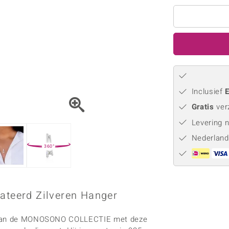
Parel
Kwarts
♦ Zilveren ringen
Vitale Minerale
Topaas
Turkoo
♦ Zilveren oorbellen
♦ Zilveren hangers
♦ Zilveren armbanden
♦ Zilveren kettingen
Blauw
Groen
Inclusief
E
Platina sieraden
Gratis
ver
Levering 
Nederland
360°
lateerd Zilveren Hanger
id van de MONOSONO COLLECTIE met deze