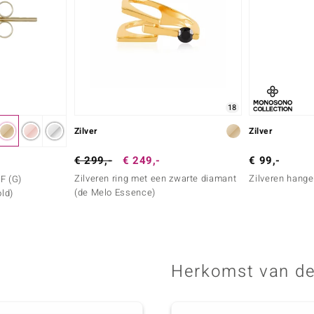
18
Zilver
Zilver
€ 299,-
€ 249,-
€ 99,-
Zilveren ring met een zwarte diamant
Zilveren hange
F (G)
(de Melo Essence)
ld)
Herkomst van de