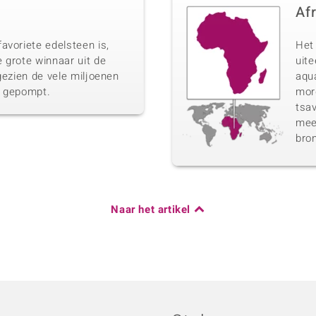
Af
avoriete edelsteen is,
Het 
 grote winnaar uit de
uit
gezien de vele miljoenen
aqua
n gepompt.
morg
tsav
meer
bro
Naar het artikel