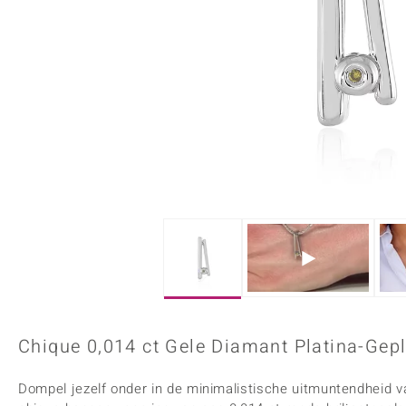
Onyx
Peridoot
Armbanden
Kralen sieraden
Custodana
Kunstreizen
Spinel
Tanzaniet
Accessoires
Bedels
Dagen
Mark Tremonti
Zirkoon
Sieradensets
Colliers
Edelstenen op kleur
Rood
Paars
Alle edelstenen
Chique 0,014 ct Gele Diamant Platina-Gep
Dompel jezelf onder in de minimalistische uitmuntendhe