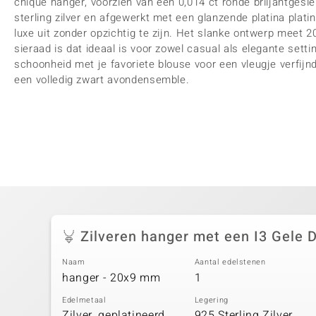
chique hanger, voorzien van een 0,014 ct ronde briljantgesle
sterling zilver en afgewerkt met een glanzende platina plati
luxe uit zonder opzichtig te zijn. Het slanke ontwerp meet 
sieraad is dat ideaal is voor zowel casual als elegante set
schoonheid met je favoriete blouse voor een vleugje verfijnd
een volledig zwart avondensemble.
Zilveren hanger met een I3 Gele 
Naam
Aantal edelstenen
hanger - 20x9 mm
1
Edelmetaal
Legering
Zilver, geplatineerd
925 Sterling Zilver