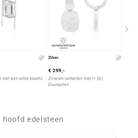
Zilver
Goud
€ 299,-
€ 1.2
r met een witte kwarts
Zilveren oorbellen met I1 (G)
Gouden
Diamanten
Champ
 hoofd edelsteen