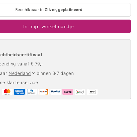
Rhodoliet
Sieraden in varianten
is
Toermalijn
Beschikbaar in
Zilver, geplatineerd
Ringmaten
In mijn winkelmandje
Geel
chtheidscertificaat
zending vanaf € 79,-
naar
Nederland
binnen 3-7 dagen
se klantenservice