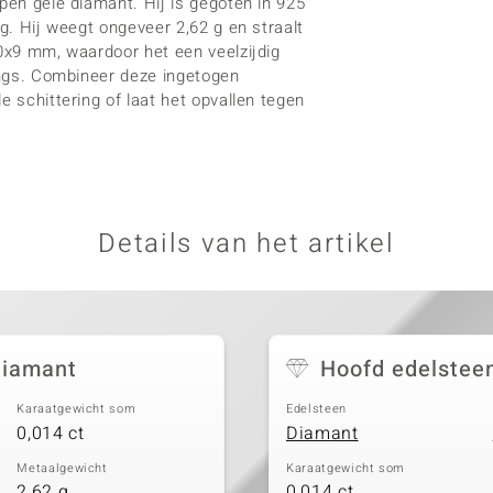
pen gele diamant. Hij is gegoten in 925
ng. Hij weegt ongeveer 2,62 g en straalt
20x9 mm, waardoor het een veelzijdig
tings. Combineer deze ingetogen
e schittering of laat het opvallen tegen
Details van het artikel
Diamant
Hoofd edelstee
Karaatgewicht som
Edelsteen
0,014 ct
Diamant
Metaalgewicht
Karaatgewicht som
2,62 g
0,014 ct