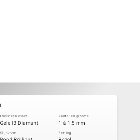
n
Edelsteen exact
Aantal en grootte
Gele I3 Diamant
1 à 1,5 mm
Slijpvorm
Zetting
Rond Brilliant
Bezel