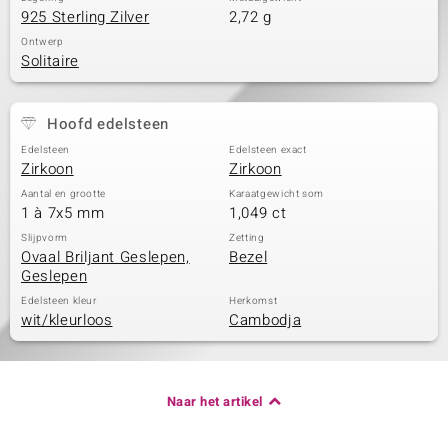
925 Sterling Zilver
2,72 g
Ontwerp
Solitaire
Hoofd edelsteen
Edelsteen
Edelsteen exact
Zirkoon
Zirkoon
Aantal en grootte
Karaatgewicht som
1 à 7x5 mm
1,049 ct
Slijpvorm
Zetting
Ovaal Briljant Geslepen,
Bezel
Geslepen
Edelsteen kleur
Herkomst
wit/kleurloos
Cambodja
Naar het artikel