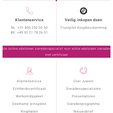
Klantenservice
Veilig inkopen doen
NL:
+31 800 250 00 50
Trustpilot Koopbescherming
BE:
+49 30 21 78 26 01
Uw online edelsteen sieradenspecialist voor echte edelsteen sieraden
met certificaat
Klantenservice
Over Juwelo
Echtheidscertificaat
Sieradenspecialisten
Welkomstpakket
Presentatoren
Deelname winspelen
Sieradenprogramma
Ringmaten
Nieuwsbrief