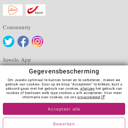
Community
Juwelo App
Gegevensbescherming
Om Juwelo optimaal te kunnen tonen en te verbeteren , maken we
gebruik van cookies. Door op de knop "Accepteren" te klikken, kunt u
akkoord gaan met het gebruik van cookies,
afwijzen
het gebruik van
Algemene verkoopvoorwaarden
Privacybeleid
Cookies
cookies of beslissen welk type cookies u wilt accepteren. Voor meer
Colofon
Contact
Contract herroepen
informatie over cookies, zie ons
privacybeleid
.
Visit our stores in other countries:
Accepteer alle
Bewerken
© Juwelo Deutschland GmbH (Een onderneming van de elumeo SE)