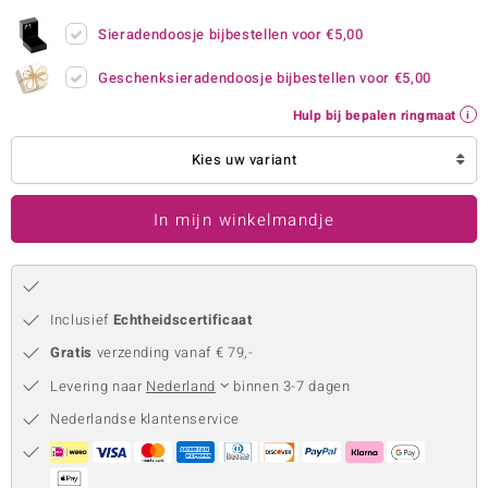
remonti
Sieradendoosje bijbestellen voor
€5,00
remonti
Geschenksieradendoosje bijbestellen voor
€5,00
Hulp bij bepalen ringmaat
uwelo
Kies uw variant
 Gems
NO Collection
In mijn winkelmandje
va
Inclusief
Echtheidscertificaat
Gratis
verzending vanaf € 79,-
Levering naar
Nederland
binnen 3-7 dagen
Nederlandse klantenservice
Minerale