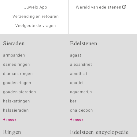
Juwelo App
Wereld van edelstenen
Verzending en retouren
Veelgestelde vragen
Sieraden
Edelstenen
armbanden
agaat
dames ringen
alexandriet
diamant ringen
amethist
gouden ringen
apatiet
gouden sieraden
aquamarijn
halskettingen
beril
halssieraden
chalcedoon
meer
meer
Ringen
Edelsteen encyclopedie