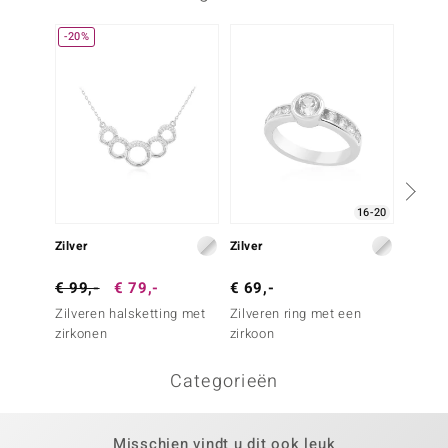
-20%
16-20
Zilver
Zilver
Zilver
€ 99,-
€ 79,-
€ 69,-
€ 69,
Zilveren halsketting met
Zilveren ring met een
Zilvere
zirkonen
zirkoon
Categorieën
Misschien vindt u dit ook leuk