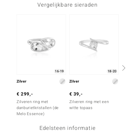
Vergelijkbare sieraden
-29%
16-19
18-20
Zilver
Zilver
Zilver
€ 299,-
€ 39,-
€ 69,
Zilveren ring met
Zilveren ring met een
Zilver
danburietkristallen (de
witte topaas
zirkoo
Melo Essence)
Edelsteen informatie