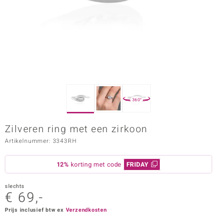
ana
Prince Designs
o
Chic
360°
d in Berlin
Zilveren ring met een zirkoon
insell
Artikelnummer: 3343RH
n Vogue
12%
korting met code
FRIDAY
e in Italy
slechts
o Paraíso
€ 69,-
izen
Prijs inclusief btw ex
Verzendkosten