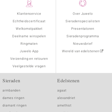
Klantenservice
Over Juwelo
Echtheidscertificaat
Sieradenspecialisten
Welkomstpakket
Presentatoren
Deelname winspelen
Sieradenprogramma
Ringmaten
Nieuwsbrief
Juwelo App
Wereld van edelstenen
Verzending en retouren
Veelgestelde vragen
Sieraden
Edelstenen
armbanden
agaat
dames ringen
alexandriet
diamant ringen
amethist