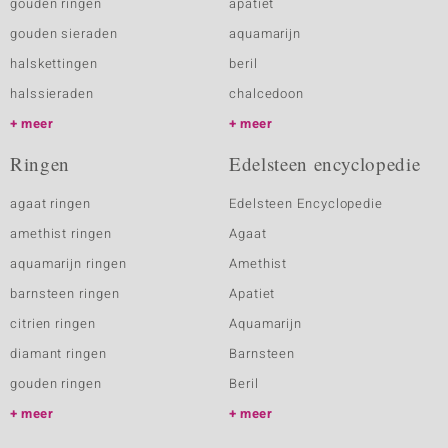
gouden ringen
apatiet
gouden sieraden
aquamarijn
halskettingen
beril
halssieraden
chalcedoon
meer
meer
Ringen
Edelsteen encyclopedie
agaat ringen
Edelsteen Encyclopedie
amethist ringen
Agaat
aquamarijn ringen
Amethist
barnsteen ringen
Apatiet
citrien ringen
Aquamarijn
diamant ringen
Barnsteen
gouden ringen
Beril
meer
meer