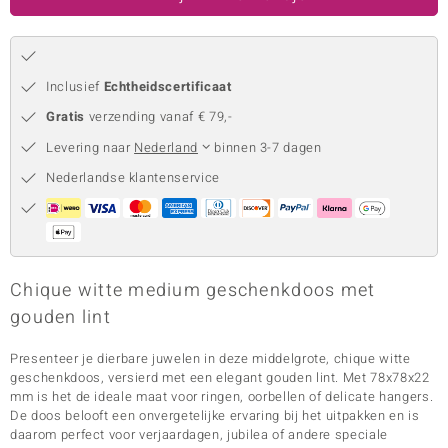
remonti
remonti
Inclusief
Echtheidscertificaat
uwelo
Gratis
verzending vanaf € 79,-
Levering naar
Nederland
binnen 3-7 dagen
 Gems
Nederlandse klantenservice
NO Collection
va
Chique witte medium geschenkdoos met
gouden lint
Presenteer je dierbare juwelen in deze middelgrote, chique witte
geschenkdoos, versierd met een elegant gouden lint. Met 78x78x22
Minerale
mm is het de ideale maat voor ringen, oorbellen of delicate hangers.
De doos belooft een onvergetelijke ervaring bij het uitpakken en is
daarom perfect voor verjaardagen, jubilea of andere speciale