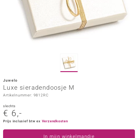
ana
Prince Designs
o
Chic
d in Berlin
Juwelo
insell
Luxe sieradendoosje M
Artikelnummer: 9812RC
n Vogue
slechts
e in Italy
€ 6,-
o Paraíso
Prijs inclusief btw ex
Verzendkosten
izen
In mijn winkelmandje