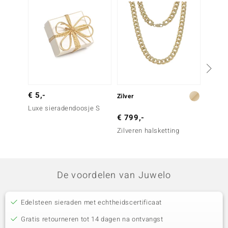
€ 5,-
Zilver
Goud
Luxe sieradendoosje S
€ 799,-
€ 249
Zilveren halsketting
Gouden
De voordelen van Juwelo
Edelsteen sieraden met echtheidscertificaat
Gratis retourneren tot 14 dagen na ontvangst