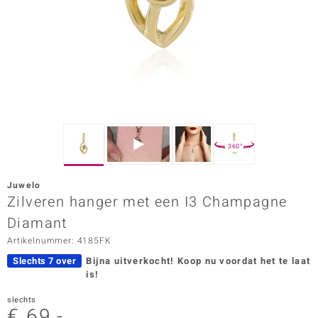
ana
Prince Designs
o
Chic
360°
d in Berlin
Juwelo
insell
Zilveren hanger met een I3 Champagne
Diamant
n Vogue
Artikelnummer: 4185FK
e in Italy
Slechts 7 over
Bijna uitverkocht!
Koop nu voordat het te laat
is!
o Paraíso
slechts
izen
€ 69,-