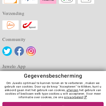
Verzending
Community
Juwelo App
Gegevensbescherming
Om Juwelo optimaal te kunnen tonen en te verbeteren , maken we
gebruik van cookies. Door op de knop "Accepteren" te klikken, kunt u
akkoord gaan met het gebruik van cookies,
afwijzen
het gebruik van
Algemene verkoopvoorwaarden
Privacybeleid
Cookies
cookies of beslissen welk type cookies u wilt accepteren. Voor meer
Colofon
Contact
Contract herroepen
informatie over cookies, zie ons
privacybeleid
.
Visit our stores in other countries: