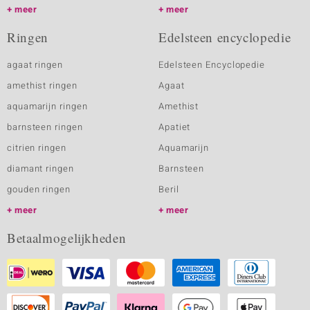
meer
meer
Ringen
Edelsteen encyclopedie
agaat ringen
Edelsteen Encyclopedie
amethist ringen
Agaat
aquamarijn ringen
Amethist
barnsteen ringen
Apatiet
citrien ringen
Aquamarijn
diamant ringen
Barnsteen
gouden ringen
Beril
meer
meer
Betaalmogelijkheden