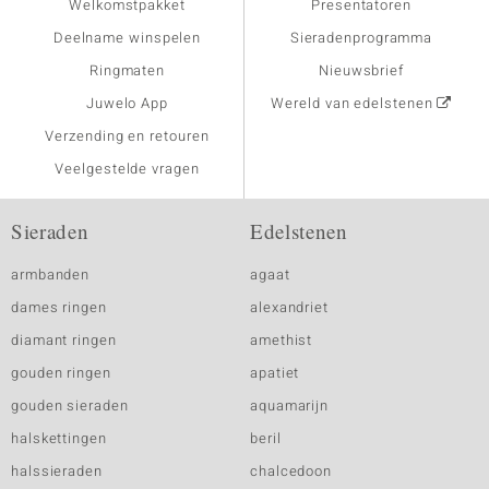
Welkomstpakket
Presentatoren
Deelname winspelen
Sieradenprogramma
Ringmaten
Nieuwsbrief
Juwelo App
Wereld van edelstenen
Verzending en retouren
Veelgestelde vragen
Sieraden
Edelstenen
armbanden
agaat
dames ringen
alexandriet
diamant ringen
amethist
gouden ringen
apatiet
gouden sieraden
aquamarijn
halskettingen
beril
halssieraden
chalcedoon