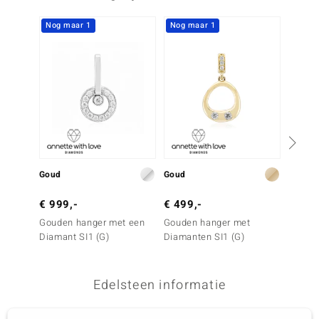
Nog maar 1
Nog maar 1
Goud
Goud
Goud
€ 999,-
€ 499,-
€ 799
Gouden hanger met een
Gouden hanger met
Gouden
Diamant SI1 (G)
Diamanten SI1 (G)
(G) Di
Gold)
Edelsteen informatie