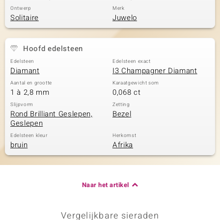
Ontwerp
Merk
Solitaire
Juwelo
Hoofd edelsteen
Edelsteen
Edelsteen exact
Diamant
I3 Champagner Diamant
Aantal en grootte
Karaatgewicht som
1 à 2,8 mm
0,068 ct
Slijpvorm
Zetting
Rond Brilliant Geslepen,
Bezel
Geslepen
Edelsteen kleur
Herkomst
bruin
Afrika
Naar het artikel
Vergelijkbare sieraden