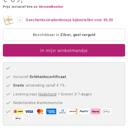
Prijs inclusief btw ex
Verzendkosten
remonti
remonti
Geschenksieradendoosje bijbestellen voor
€6,00
uwelo
Beschikbaar in
Zilver, geel verguld
 Gems
In mijn winkelmandje
NO Collection
va
Inclusief
Echtheidscertificaat
Gratis
verzending vanaf € 79,-
Levering naar
Nederland
binnen 3-7 dagen
Nederlandse klantenservice
Minerale