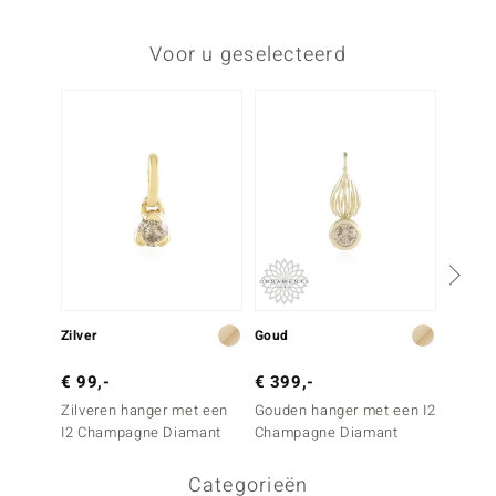
Voor u geselecteerd
-24%
Zilver
Goud
Goud
€ 99,-
€ 399,-
€ 249
Zilveren hanger met een
Gouden hanger met een I2
Gouden
I2 Champagne Diamant
Champagne Diamant
Bruine
Categorieën