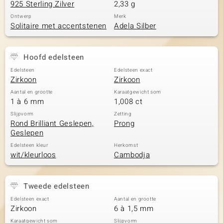
925 Sterling Zilver
2,33 g
Ontwerp
Merk
Solitaire met accentstenen
Adela Silber
Hoofd edelsteen
Edelsteen
Edelsteen exact
Zirkoon
Zirkoon
Aantal en grootte
Karaatgewicht som
1 à 6 mm
1,008 ct
Slijpvorm
Zetting
Rond Brilliant Geslepen,
Prong
Geslepen
Edelsteen kleur
Herkomst
wit/kleurloos
Cambodja
Tweede edelsteen
Edelsteen exact
Aantal en grootte
Zirkoon
6 à 1,5 mm
Karaatgewicht som
Slijpvorm