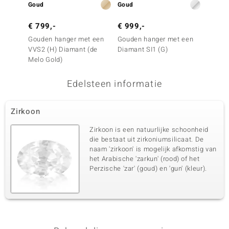
Goud
Goud
Goud
€ 799,-
€ 999,-
€ 199
Gouden hanger met een
Gouden hanger met een
Gouden
VVS2 (H) Diamant (de
Diamant SI1 (G)
Bruine
Melo Gold)
Edelsteen informatie
Zirkoon
Zirkoon is een natuurlijke schoonheid
die bestaat uit zirkoniumsilicaat. De
naam 'zirkoon' is mogelijk afkomstig van
het Arabische 'zarkun' (rood) of het
Perzische 'zar' (goud) en 'gun' (kleur).