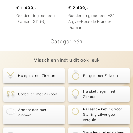
€ 1.699,-
€ 2.499,-
€ 1.5
Gouden ring met een
Gouden ring met een VS1
Gouden
Diamant SI1 (G)
Argyle-Rose de France-
Argyle
Diamant
Diama
Categorieën
Misschien vindt u dit ook leuk
Hangers met Zirkoon
Ringen met Zirkoon
Halskettingen met
Oorbellen met Zirkoon
Zirkoon
Passende ketting voor
Armbanden met
Sterling zilver geel
Zirkoon
verguld
Sieraden met edelsteen