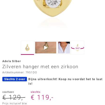
ana
Prince Designs
o
Chic
360°
d in Berlin
Adela Silber
insell
Zilveren hanger met een zirkoon
Artikelnummer: 7951DO
n Vogue
Slechts 2 over
Bijna uitverkocht!
Koop nu voordat het te laat
e in Italy
is!
o Paraíso
voorheen
slechts
€ 129,-
€ 119,-
izen
Prijs inclusief btw