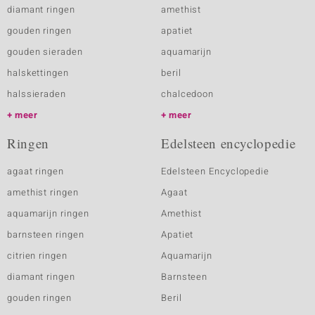
diamant ringen
amethist
gouden ringen
apatiet
gouden sieraden
aquamarijn
halskettingen
beril
halssieraden
chalcedoon
meer
meer
Ringen
Edelsteen encyclopedie
agaat ringen
Edelsteen Encyclopedie
amethist ringen
Agaat
aquamarijn ringen
Amethist
barnsteen ringen
Apatiet
citrien ringen
Aquamarijn
diamant ringen
Barnsteen
gouden ringen
Beril