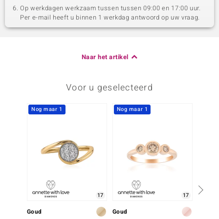
Op werkdagen werkzaam tussen tussen 09:00 en 17:00 uur.
Per e-mail heeft u binnen 1 werkdag antwoord op uw vraag.
Naar het artikel
Voor u geselecteerd
Nog maar 1
Nog maar 1
Nog m
17
17
Goud
Goud
Goud