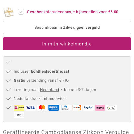
remonti
Geschenksieradendoosje bijbestellen voor
€6,00
remonti
Beschikbaar in
Zilver, geel verguld
uwelo
In mijn winkelmandje
 Gems
NO Collection
va
Inclusief
Echtheidscertificaat
Gratis
verzending vanaf € 79,-
Levering naar
Nederland
binnen 3-7 dagen
Nederlandse klantenservice
Minerale
Geraffineerde Cambodjaanse Zirkoon Vergulde