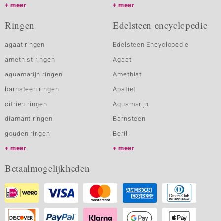
meer
meer
Ringen
Edelsteen encyclopedie
agaat ringen
Edelsteen Encyclopedie
amethist ringen
Agaat
aquamarijn ringen
Amethist
barnsteen ringen
Apatiet
citrien ringen
Aquamarijn
diamant ringen
Barnsteen
gouden ringen
Beril
meer
meer
Betaalmogelijkheden