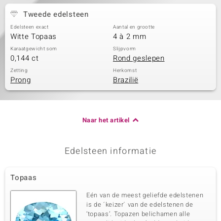
Tweede edelsteen
Edelsteen exact
Aantal en grootte
Witte Topaas
4 à 2 mm
Karaatgewicht som
Slijpvorm
0,144 ct
Rond geslepen
Zetting
Herkomst
Prong
Brazilië
Naar het artikel
Edelsteen informatie
Topaas
Eén van de meest geliefde edelstenen
is de ´keizer´ van de edelstenen de
‘topaas’. Topazen belichamen alle