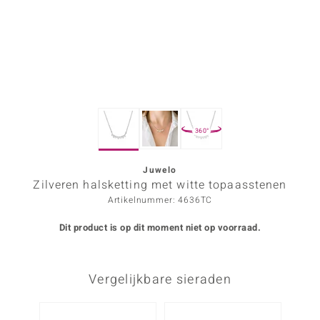
ana
Prince Designs
o
360°
Chic
d in Berlin
Juwelo
Zilveren halsketting met witte topaasstenen
insell
Artikelnummer: 4636TC
n Vogue
Dit product is op dit moment niet op voorraad.
e in Italy
Vergelijkbare sieraden
o Paraíso
izen