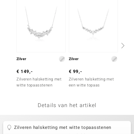
remonti
remonti
uwelo
 Gems
NO Collection
Zilver
Zilver
Goud
va
€ 149,-
€ 99,-
€ 699
Zilveren halsketting met
Zilveren halsketting met
Gouden
witte topaasstenen
een witte topaas
(H) Di
Details van het artikel
Minerale
Zilveren halsketting met witte topaasstenen