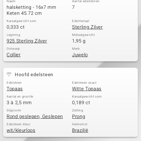
Naam
Aantal edelstenen
halsketting - 16x7 mm
7
Keten 45.72 cm
Karaatgewicht som
Edelmetaal
0,333 ct
Sterling Zilver
Legering
Metaalgewicht
925 Sterling Zilver
1,95 g
Ontwerp
Merk
Collier
Juwelo
Hoofd edelsteen
Edelsteen
Edelsteen exact
Topaas
Witte Topaas
Aantal en grootte
Karaatgewicht som
3 à 2,5 mm
0,189 ct
Slijpvorm
Zetting
Rond geslepen, Geslepen
Prong
Edelsteen kleur
Herkomst
wit/kleurloos
Brazilië