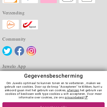
Verzending
Community
Juwelo App
Gegevensbescherming
Om Juwelo optimaal te kunnen tonen en te verbeteren , maken we
gebruik van cookies. Door op de knop "Accepteren" te klikken, kunt u
akkoord gaan met het gebruik van cookies,
afwijzen
het gebruik van
Algemene verkoopvoorwaarden
Privacybeleid
Cookies
cookies of beslissen welk type cookies u wilt accepteren. Voor meer
Colofon
Contact
Contract herroepen
informatie over cookies, zie ons
privacybeleid
.
Visit our stores in other countries: