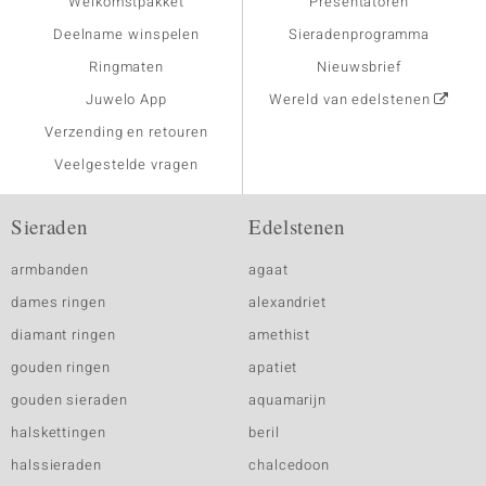
Welkomstpakket
Presentatoren
Deelname winspelen
Sieradenprogramma
Ringmaten
Nieuwsbrief
Juwelo App
Wereld van edelstenen
Verzending en retouren
Veelgestelde vragen
Sieraden
Edelstenen
armbanden
agaat
dames ringen
alexandriet
diamant ringen
amethist
gouden ringen
apatiet
gouden sieraden
aquamarijn
halskettingen
beril
halssieraden
chalcedoon