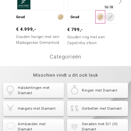
16-18
Goud
Goud
Zilver
€ 4.999,-
€ 499
€ 799,-
Gouden hanger met een
Zilver
Gouden ring met een
Madagaskar Demantoid
Lemshu
Capelinha sfeen
Categorieën
Misschien vindt u dit ook leuk
Halskettingen met
Ringen met Diamant
Diamant
Hangers met Diamant
Oorbellen met Diamant
Armbanden met
Sieraden met SI1 (H)
Diamant
Diamant