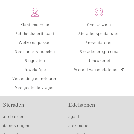
Klantenservice
Over Juwelo
Echtheidscertificaat
Sieradenspecialisten
Welkomstpakket
Presentatoren
Deelname winspelen
Sieradenprogramma
Ringmaten
Nieuwsbrief
Juwelo App
Wereld van edelstenen
Verzending en retouren
Veelgestelde vragen
Sieraden
Edelstenen
armbanden
agaat
dames ringen
alexandriet