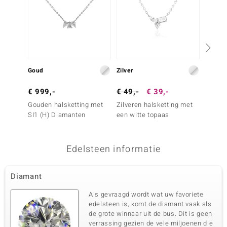
Goud
Zilver
Zilver
€ 999,-
€ 49,-
€ 39,-
€ 149
Gouden halsketting met
Zilveren halsketting met
Zilver
SI1 (H) Diamanten
een witte topaas
een wi
Edelsteen informatie
Diamant
Als gevraagd wordt wat uw favoriete
edelsteen is, komt de diamant vaak als
de grote winnaar uit de bus. Dit is geen
verrassing gezien de vele miljoenen die