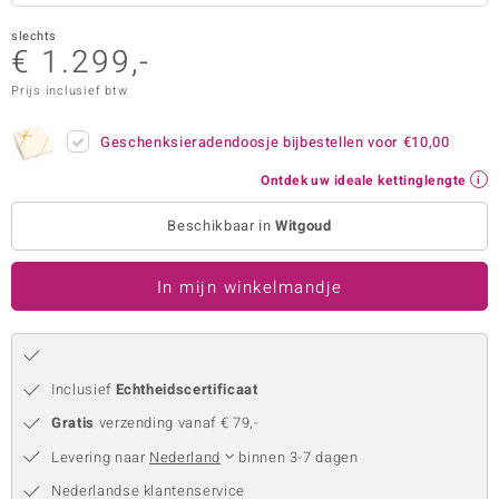
remonti
slechts
€ 1.299,-
remonti
Prijs inclusief btw
uwelo
Geschenksieradendoosje bijbestellen voor
€10,00
 Gems
Ontdek uw ideale kettinglengte
NO Collection
Beschikbaar in
Witgoud
va
In mijn winkelmandje
Inclusief
Echtheidscertificaat
Gratis
verzending vanaf € 79,-
Minerale
Levering naar
Nederland
binnen 3-7 dagen
Nederlandse klantenservice