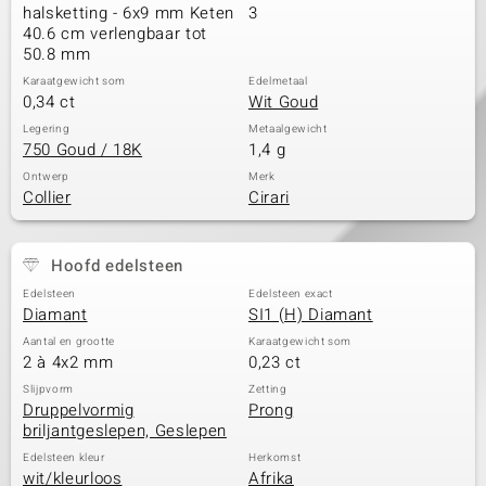
halsketting - 6x9 mm Keten
3
40.6 cm verlengbaar tot
50.8 mm
Karaatgewicht som
Edelmetaal
0,34 ct
Wit Goud
Legering
Metaalgewicht
750 Goud / 18K
1,4 g
Ontwerp
Merk
Collier
Cirari
Hoofd edelsteen
Edelsteen
Edelsteen exact
Diamant
SI1 (H) Diamant
Aantal en grootte
Karaatgewicht som
2 à 4x2 mm
0,23 ct
Slijpvorm
Zetting
Druppelvormig
Prong
briljantgeslepen, Geslepen
Edelsteen kleur
Herkomst
wit/kleurloos
Afrika