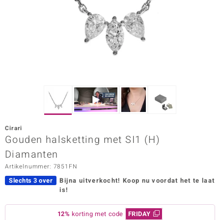
ana
Prince Designs
o
Chic
d in Berlin
Cirari
insell
Gouden halsketting met SI1 (H)
Diamanten
n Vogue
Artikelnummer: 7851FN
e in Italy
Slechts 3 over
Bijna uitverkocht!
Koop nu voordat het te laat
is!
o Paraíso
izen
12%
korting met code
FRIDAY