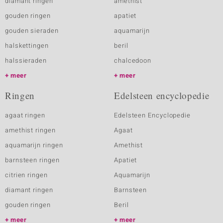
diamant ringen
amethist
gouden ringen
apatiet
gouden sieraden
aquamarijn
halskettingen
beril
halssieraden
chalcedoon
meer
meer
Ringen
Edelsteen encyclopedie
agaat ringen
Edelsteen Encyclopedie
amethist ringen
Agaat
aquamarijn ringen
Amethist
barnsteen ringen
Apatiet
citrien ringen
Aquamarijn
diamant ringen
Barnsteen
gouden ringen
Beril
meer
meer