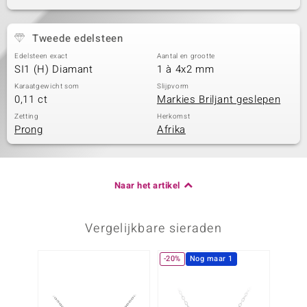
Tweede edelsteen
Edelsteen exact
Aantal en grootte
SI1 (H) Diamant
1 à 4x2 mm
Karaatgewicht som
Slijpvorm
0,11 ct
Markies Briljant geslepen
Zetting
Herkomst
Prong
Afrika
Naar het artikel
Vergelijkbare sieraden
-20%
Nog maar 1