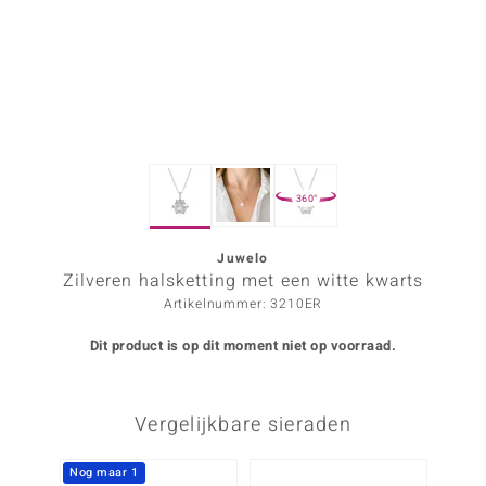
ana
Prince Designs
o
360°
Chic
d in Berlin
Juwelo
Zilveren halsketting met een witte kwarts
insell
Artikelnummer: 3210ER
n Vogue
Dit product is op dit moment niet op voorraad.
e in Italy
Vergelijkbare sieraden
o Paraíso
izen
Nog maar 1