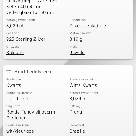
halsketting - 17x12 mm
1
Keten 40.64 cm
verlengbaar tot 50 mm
Karaatgewicht som
Edelmetaal
3,029 ct
Zilver, geplatineerd
Legering
Metaalgewicht
925 Sterling Zilver
3,19 g
Ontwerp
Merk
Solitaire
Juwelo
Hoofd edelsteen
Edelsteen
Edelsteen exact
Kwarts
Witta Kwarts
Aantal en grootte
Karaatgewicht som
1 à 10 mm
3,029 ct
Slijpvorm
Zetting
Ronde Fancy slijpvorm,
Prong
Geslepen
Edelsteen kleur
Herkomst
wit/kleurloos
Brazilië