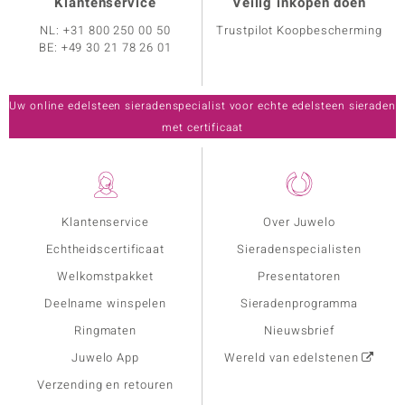
Klantenservice
Veilig inkopen doen
NL:
+31 800 250 00 50
Trustpilot Koopbescherming
BE:
+49 30 21 78 26 01
Uw online edelsteen sieradenspecialist voor echte edelsteen sieraden
met certificaat
Klantenservice
Over Juwelo
Echtheidscertificaat
Sieradenspecialisten
Welkomstpakket
Presentatoren
Deelname winspelen
Sieradenprogramma
Ringmaten
Nieuwsbrief
Juwelo App
Wereld van edelstenen
Verzending en retouren