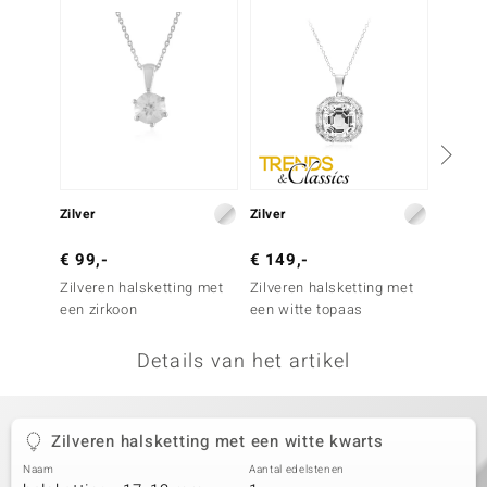
remonti
remonti
uwelo
 Gems
NO Collection
Zilver
Zilver
Zilver
va
€ 99,-
€ 149,-
€ 199
Zilveren halsketting met
Zilveren halsketting met
Zilver
een zirkoon
een witte topaas
een wi
Details van het artikel
Minerale
Zilveren halsketting met een witte kwarts
Naam
Aantal edelstenen