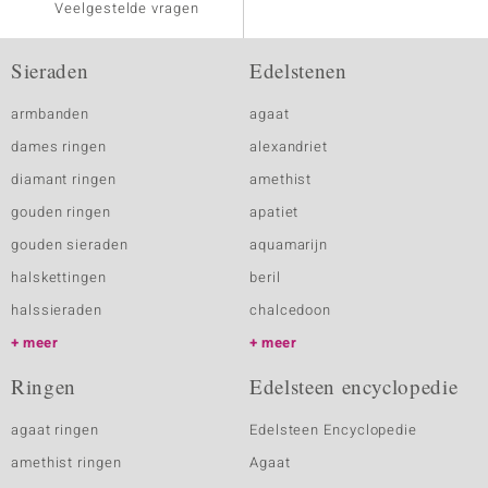
Veelgestelde vragen
Sieraden
Edelstenen
armbanden
agaat
dames ringen
alexandriet
diamant ringen
amethist
gouden ringen
apatiet
gouden sieraden
aquamarijn
halskettingen
beril
halssieraden
chalcedoon
meer
meer
Ringen
Edelsteen encyclopedie
agaat ringen
Edelsteen Encyclopedie
amethist ringen
Agaat