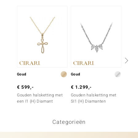
Goud
Goud
Goud
€ 599,-
€ 1.299,-
€ 599
Gouden halsketting met
Gouden halsketting met
Gouden
een I1 (H) Diamant
SI1 (H) Diamanten
SI1 (H
Categorieën