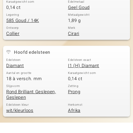
Karaatgewicht som
Edelmetaal
0,14 ct
Geel Goud
Legering
Metaalgewicht
585 Goud / 14K
1,89 g
Ontwerp
Merk
Collier
Cirari
Hoofd edelsteen
Edelsteen
Edelsteen exact
Diamant
I1 (H) Diamant
Aantal en grootte
Karaatgewicht som
18 à versch. mm
0,14 ct
Slijpvorm
Zetting
Rond Brilliant Geslepen,
Prong
Geslepen
Edelsteen kleur
Herkomst
wit/kleurloos
Afrika