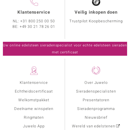
Klantenservice
Veilig inkopen doen
NL:
+31 800 250 00 50
Trustpilot Koopbescherming
BE:
+49 30 21 78 26 01
Uw online edelsteen sieradenspecialist voor echte edelsteen sieraden
met certificaat
Klantenservice
Over Juwelo
Echtheidscertificaat
Sieradenspecialisten
Welkomstpakket
Presentatoren
Deelname winspelen
Sieradenprogramma
Ringmaten
Nieuwsbrief
Juwelo App
Wereld van edelstenen