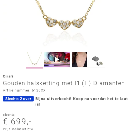
ana
Prince Designs
o
Chic
d in Berlin
Cirari
insell
Gouden halsketting met I1 (H) Diamanten
Artikelnummer: 6130XX
n Vogue
Slechts 2 over
Bijna uitverkocht!
Koop nu voordat het te laat
e in Italy
is!
o Paraíso
slechts
€ 699,-
izen
Prijs inclusief btw