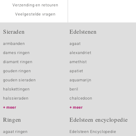
Verzending en retouren
Veelgestelde vragen
Sieraden
Edelstenen
armbanden
agaat
dames ringen
alexandriet
diamant ringen
amethist
gouden ringen
apatiet
gouden sieraden
aquamarijn
halskettingen
beril
halssieraden
chalcedoon
meer
meer
Ringen
Edelsteen encyclopedie
agaat ringen
Edelsteen Encyclopedie