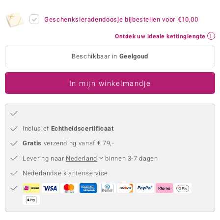
remonti
Geschenksieradendoosje bijbestellen voor
€10,00
remonti
Ontdek uw ideale kettinglengte
uwelo
Beschikbaar in
Geelgoud
 Gems
In mijn winkelmandje
NO Collection
va
Inclusief
Echtheidscertificaat
Gratis
verzending vanaf € 79,-
Levering naar
Nederland
binnen 3-7 dagen
Nederlandse klantenservice
Minerale