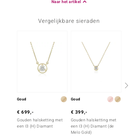
Naar het artikel
Vergelijkbare sieraden
Goud
Goud
Zilver
€ 699,-
€ 399,-
€ 249
Gouden halsketting met
Gouden halsketting met
Zilver
een I3 (H) Diamant
een I3 (H) Diamant (de
een I2
Melo Gold)
Diama