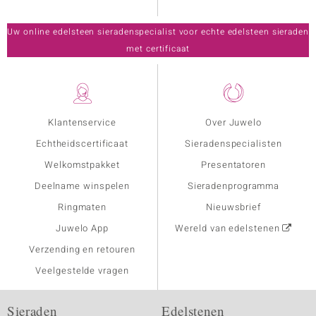
Uw online edelsteen sieradenspecialist voor echte edelsteen sieraden
met certificaat
Klantenservice
Over Juwelo
Echtheidscertificaat
Sieradenspecialisten
Welkomstpakket
Presentatoren
Deelname winspelen
Sieradenprogramma
Ringmaten
Nieuwsbrief
Juwelo App
Wereld van edelstenen
Verzending en retouren
Veelgestelde vragen
Sieraden
Edelstenen