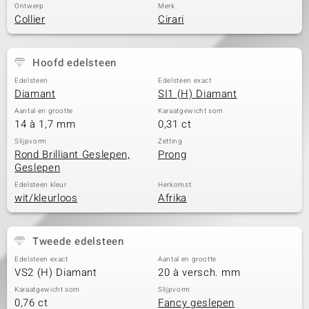
Ontwerp
Merk
Collier
Cirari
Hoofd edelsteen
Edelsteen
Edelsteen exact
Diamant
SI1 (H) Diamant
Aantal en grootte
Karaatgewicht som
14 à 1,7 mm
0,31 ct
Slijpvorm
Zetting
Rond Brilliant Geslepen,
Prong
Geslepen
Edelsteen kleur
Herkomst
wit/kleurloos
Afrika
Tweede edelsteen
Edelsteen exact
Aantal en grootte
VS2 (H) Diamant
20 à versch. mm
Karaatgewicht som
Slijpvorm
0,76 ct
Fancy geslepen