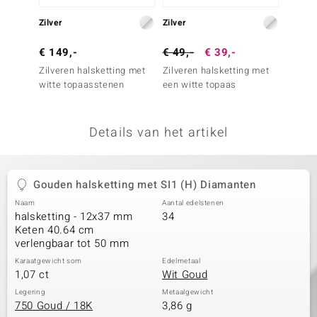
remonti
Zilver
Zilver
Goud
remonti
€ 149,-
€ 49,-
€ 39,-
€ 999
Zilveren halsketting met
Zilveren halsketting met
Gouden
uwelo
witte topaasstenen
een witte topaas
SI1 (H
 Gems
Details van het artikel
NO Collection
va
Gouden halsketting met SI1 (H) Diamanten
Naam
Aantal edelstenen
halsketting - 12x37 mm
34
Keten 40.64 cm
verlengbaar tot 50 mm
Karaatgewicht som
Edelmetaal
1,07 ct
Wit Goud
Minerale
Legering
Metaalgewicht
750 Goud / 18K
3,86 g