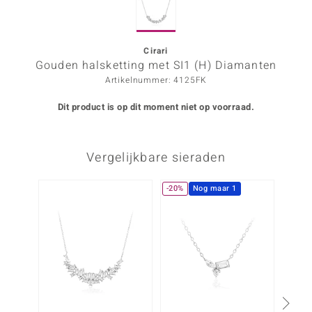
ana
Cirari
Gouden halsketting met SI1 (H) Diamanten
Prince Designs
Artikelnummer: 4125FK
o
Dit product is op dit moment niet op voorraad.
Chic
Vergelijkbare sieraden
d in Berlin
insell
-20%
Nog maar 1
n Vogue
e in Italy
o Paraíso
izen