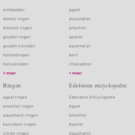
armbanden
agaat
dames ringen
alexandriet
diamant ringen
amethist
gouden ringen
apatiet
gouden sieraden
aquamarijn
halskettingen
beril
halssieraden
chalcedoon
meer
meer
Ringen
Edelsteen encyclopedie
agaat ringen
Edelsteen Encyclopedie
amethist ringen
Agaat
aquamarijn ringen
Amethist
barnsteen ringen
Apatiet
citrien ringen
Aquamarijn