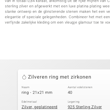
van in totaal 0,84 karaat, afkomstig uit de rijke mijnen v
sterling zilver en afgewerkt met een luxe platina plating we
slanke ontwerp en de glinsterende stenen maken het een vee
elegantie of speciale gelegenheden. Combineer het met een k
verfijnde zakelijke kleding om een vleugje glamour toe te vo
Zilveren ring met zirkonen
Naam
Aantal edelstenen
ring - 21x21 mm
40
Edelmetaal
Legering
Zilver, geplatineerd
925 Sterling Zilver