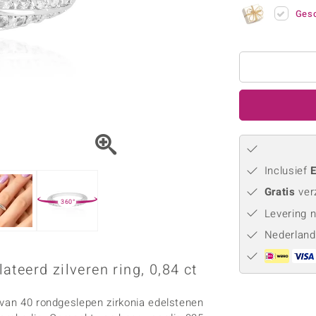
Parel
Kwarts
♦ Zilveren ringen
Vitale Minerale
Gesc
Topaas
Turkoo
♦ Zilveren oorbellen
♦ Zilveren hangers
♦ Zilveren armbanden
♦ Zilveren kettingen
Blauw
Groen
Platina sieraden
Inclusief
E
Gratis
ver
360°
Levering 
Nederland
teerd zilveren ring, 0,84 ct
 van 40 rondgeslepen zirkonia edelstenen