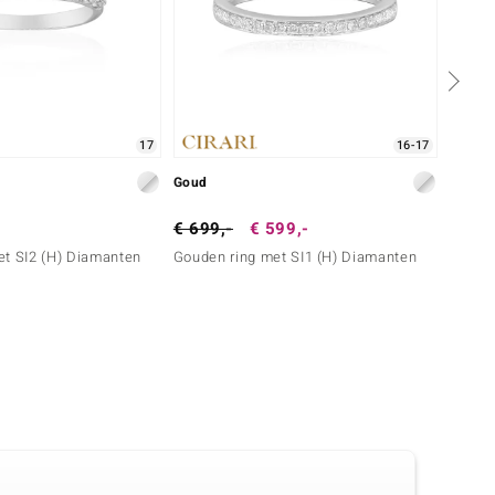
17
16-17
Goud
Goud
€ 699,-
€ 599,-
€ 1.4
et SI2 (H) Diamanten
Gouden ring met SI1 (H) Diamanten
Gouden