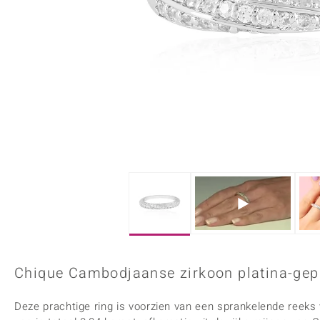
Onyx
Peridoot
Armbanden
Kralen sieraden
Custodana
Kunstreizen
Spinel
Tanzaniet
Accessoires
Bedels
Dagen
Mark Tremonti
Zirkoon
Sieradensets
Colliers
Edelstenen op kleur
Rood
Paars
Alle edelstenen
Chique Cambodjaanse zirkoon platina-gepla
Deze prachtige ring is voorzien van een sprankelende reeks