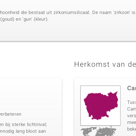
choonheid die bestaat uit zirkoniumsilicaat. De naam 'zirkoon' i
 (goud) en 'gun' (kleur).
Herkomst van de
Ca
Tuss
Cam
verbeteren
vers
mee
bij sterke lichtinval;
beke
onnodig lang bloot aan