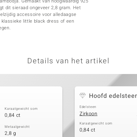
an Cambodja. Gemaakt van hoogwaardig 925
egt dit sieraad ongeveer 2,8 gram. Het
lzijdig accessoire voor alledaagse
lassieke little black dress of een
egen.
Details van het artikel
Hoofd edelstee
Edelsteen
Karaatgewicht som
Zirkoon
0,84 ct
Karaatgewicht som
Metaalgewicht
0,84 ct
2,8 g