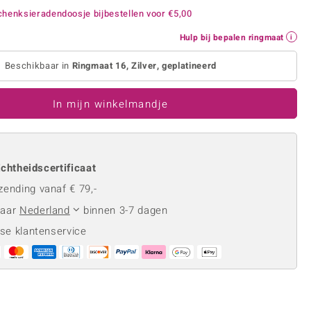
Rhodoliet
Sieraden in varianten
henksieradendoosje bijbestellen voor
€5,00
is
Toermalijn
Ringmaten
Hulp bij bepalen ringmaat
Beschikbaar in
Ringmaat 16, Zilver, geplatineerd
Geel
In mijn winkelmandje
chtheidscertificaat
zending vanaf € 79,-
naar
Nederland
binnen 3-7 dagen
se klantenservice