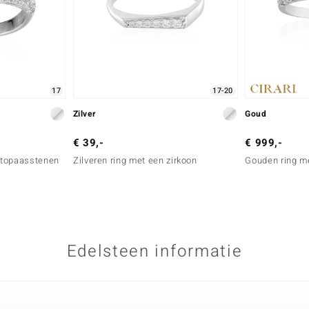
17
17-20
Zilver
Goud
€ 39,-
€ 999,-
e topaasstenen
Zilveren ring met een zirkoon
Gouden ring m
Edelsteen informatie