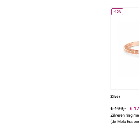
Rond Brilliant Geslepen
125
Rond geslepen
32
-10%
Meer
Zilver
€ 199,-
€ 17
Zilveren ring m
(de Melo Essen