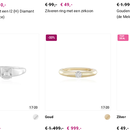
€ 99,-
€ 49,-
€ 1.99
0,-
Zilveren ring met een zirkoon
Gouden 
et een I2 (H) Diamant
(de Mel
ce)
-33%
17-20
17-20
Goud
Zilver
-
€ 1.499,-
€ 999,-
€ 49,-