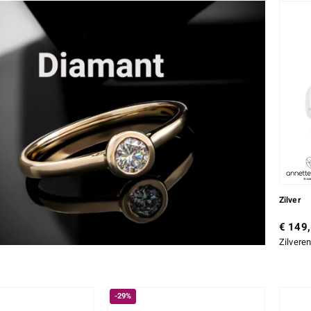
Zilver
€ 149,
Zilvere
-29%