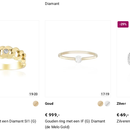
Diamant
-29%
19-20
17-19
Goud
Zilver
€ 999,-
€ 69,-
et een Diamant SI1 (G)
Gouden ring met een IF (G) Diamant
Zilveren
(de Melo Gold)