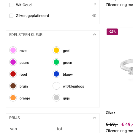
Zilveren ring me
Wit Goud
2
Zilver, geplatineerd
40
-29%
EDELSTEEN KLEUR
roze
geel
paars
groen
rood
blauw
bruin
wit/kleurloos
oranje
grijs
Zilver
PRIJS
€ 69,-
€ 49,
van
tot
Zilveren ring me