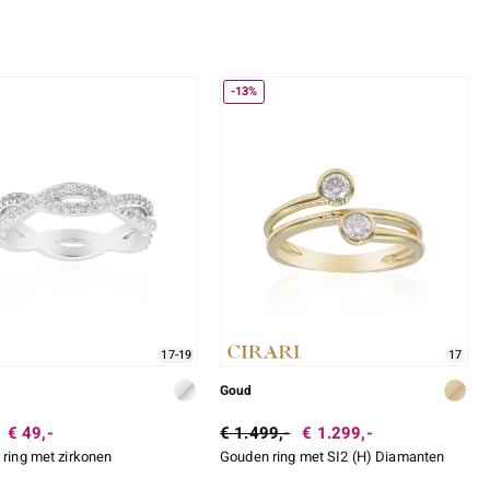
-13%
17-19
17
Goud
€ 49,-
€ 1.499,-
€ 1.299,-
 ring met zirkonen
Gouden ring met SI2 (H) Diamanten