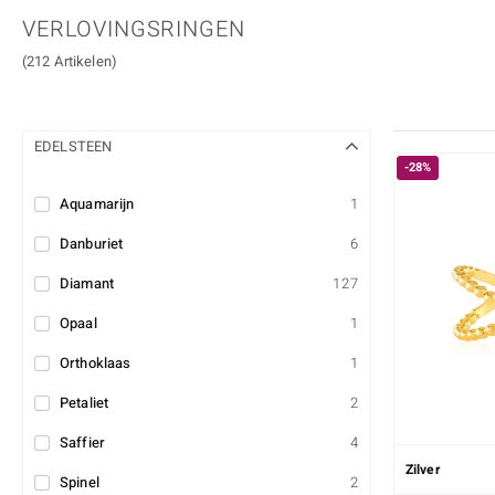
Armbanden
Dieren
Edelstenen en minera
toon alles
Ioliet
Kunziet
Custodana
Kunstreizen
VERLOVINGSRINGEN
Accessoires
Kralen sieraden
Onyx
Peridoot
Dagen
Mark Tremonti
(212 Artikelen)
Sieradensets
Bedels
Spinel
Tanzaniet
Colliers
Zirkoon
EDELSTEEN
Edelstenen op kleur
-28%
Rood
Paars
Aquamarijn
1
Alle edelstenen
Danburiet
6
Diamant
127
Opaal
1
Orthoklaas
1
Petaliet
2
Saffier
4
Zilver
Spinel
2