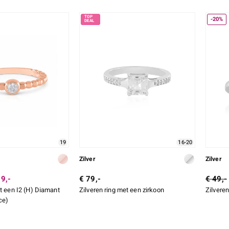
-20%
19
16-20
Zilver
Zilver
9,-
€ 79,-
€ 49,-
et een I2 (H) Diamant
Zilveren ring met een zirkoon
Zilveren
ce)