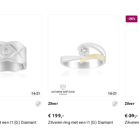
-26%
16-21
16-21
Zilver
Zilver
€ 199,-
€ 39,-
et een I1 (G) Diamant
Zilveren ring met een I1 (G) Diamant
Zilveren