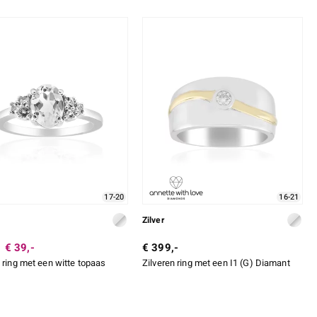
17-20
16-21
Zilver
€ 39,-
€ 399,-
 ring met een witte topaas
Zilveren ring met een I1 (G) Diamant