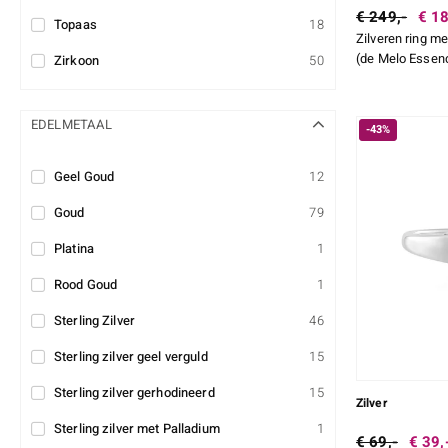
€ 249,-
€ 18
Topaas
18
Zilveren ring m
(de Melo Essen
Zirkoon
50
EDELMETAAL
-43%
Geel Goud
12
Goud
79
Platina
1
Rood Goud
1
Sterling Zilver
46
Sterling zilver geel verguld
15
Sterling zilver gerhodineerd
15
Zilver
Sterling zilver met Palladium
1
€ 69,-
€ 39,