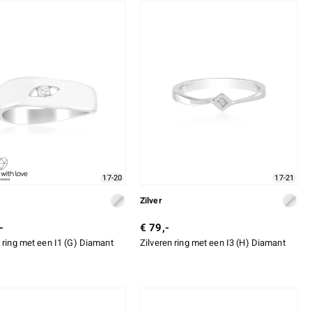
17-20
17-21
Zilver
-
€ 79,-
n ring met een I1 (G) Diamant
Zilveren ring met een I3 (H) Diamant