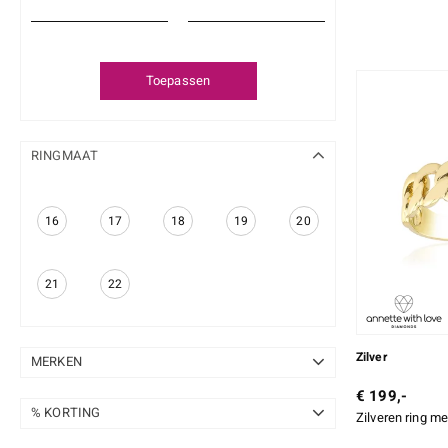
Toepassen
RINGMAAT
16
17
18
19
20
21
22
Zilver
MERKEN
€ 199,-
Annette
79
% KORTING
Zilveren ring m
Chefsache
10