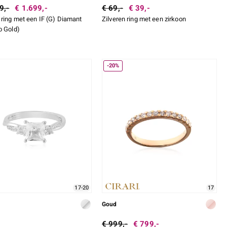
9,-
€ 1.699,-
€ 69,-
€ 39,-
ring met een IF (G) Diamant
Zilveren ring met een zirkoon
o Gold)
-20%
17-20
17
Goud
€ 999,-
€ 799,-