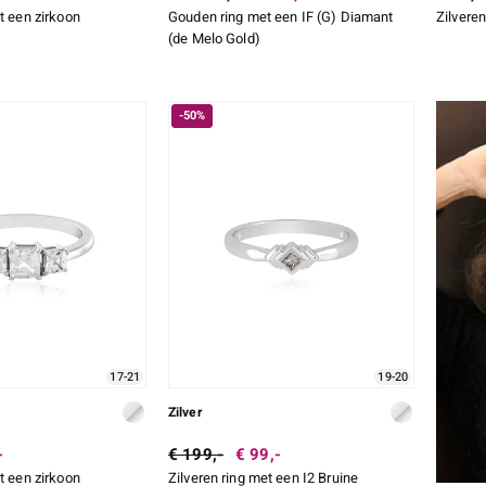
t een zirkoon
Gouden ring met een IF (G) Diamant
Zilveren
(de Melo Gold)
-50%
17-21
19-20
Zilver
-
€ 199,-
€ 99,-
t een zirkoon
Zilveren ring met een I2 Bruine