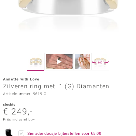
ana
Prince Designs
o
Chic
360°
d in Berlin
Annette with Love
insell
Zilveren ring met I1 (G) Diamanten
Artikelnummer: 9619IG
n Vogue
slechts
e in Italy
€ 249,-
o Paraíso
Prijs inclusief btw
izen
Sieradendoosje bijbestellen voor
€5,00