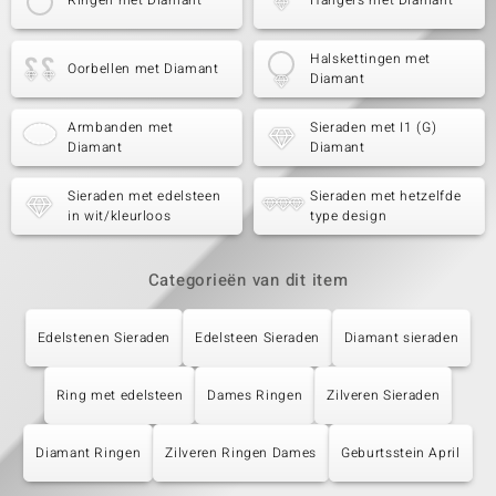
Ringen met Diamant
Hangers met Diamant
Halskettingen met
Oorbellen met Diamant
Diamant
Armbanden met
Sieraden met I1 (G)
Diamant
Diamant
Sieraden met edelsteen
Sieraden met hetzelfde
in wit/kleurloos
type design
Categorieën van dit item
Edelstenen Sieraden
Edelsteen Sieraden
Diamant sieraden
Ring met edelsteen
Dames Ringen
Zilveren Sieraden
Diamant Ringen
Zilveren Ringen Dames
Geburtsstein April