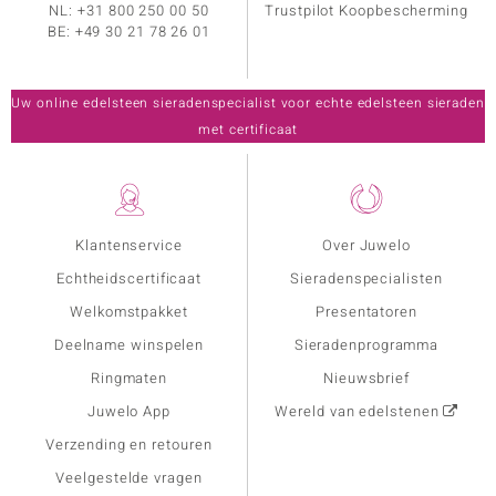
NL:
+31 800 250 00 50
Trustpilot Koopbescherming
BE:
+49 30 21 78 26 01
Uw online edelsteen sieradenspecialist voor echte edelsteen sieraden
met certificaat
Klantenservice
Over Juwelo
Echtheidscertificaat
Sieradenspecialisten
Welkomstpakket
Presentatoren
Deelname winspelen
Sieradenprogramma
Ringmaten
Nieuwsbrief
Juwelo App
Wereld van edelstenen
Verzending en retouren
Veelgestelde vragen