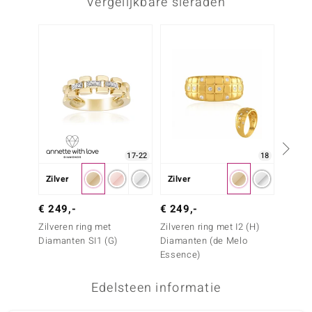
Vergelijkbare sieraden
17-22
18
Zilver
Zilver
Zilver
€ 249
€ 249,-
€ 249,-
Zilvere
Zilveren ring met
Zilveren ring met I2 (H)
Argyle
Diamanten SI1 (G)
Diamanten (de Melo
diama
Essence)
Edelsteen informatie