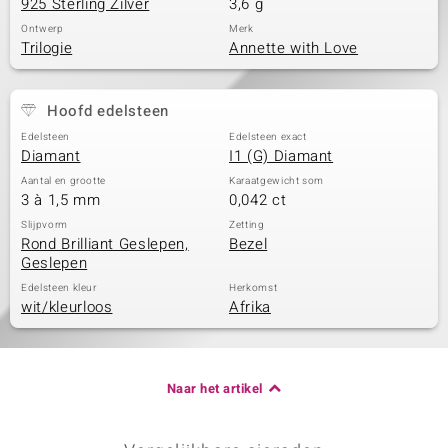
925 Sterling Zilver
3,6 g
Ontwerp
Merk
Trilogie
Annette with Love
Hoofd edelsteen
Edelsteen
Edelsteen exact
Diamant
I1 (G) Diamant
Aantal en grootte
Karaatgewicht som
3 à 1,5 mm
0,042 ct
Slijpvorm
Zetting
Rond Brilliant Geslepen,
Bezel
Geslepen
Edelsteen kleur
Herkomst
wit/kleurloos
Afrika
Naar het artikel