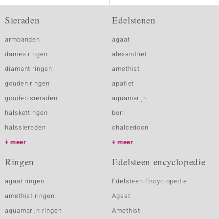
Sieraden
Edelstenen
armbanden
agaat
dames ringen
alexandriet
diamant ringen
amethist
gouden ringen
apatiet
gouden sieraden
aquamarijn
halskettingen
beril
halssieraden
chalcedoon
meer
meer
Ringen
Edelsteen encyclopedie
agaat ringen
Edelsteen Encyclopedie
amethist ringen
Agaat
aquamarijn ringen
Amethist