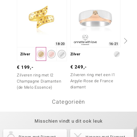
18-20
16-21
Zilver
Zilver
Zilver
€ 249,-
€ 249
€ 199,-
Zilveren ring met een I1
Zilvere
Zilveren ring met I2
Argyle-Rose de France
Argyle
Champagne Diamanten
diamant
diama
(de Melo Essence)
Categorieën
Misschien vindt u dit ook leuk