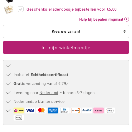
remonti
Geschenksieradendoosje bijbestellen voor
€5,00
Hulp bij bepalen ringmaat
remonti
Kies uw variant
uwelo
 Gems
In mijn winkelmandje
NO Collection
va
Inclusief
Echtheidscertificaat
Gratis
verzending vanaf € 79,-
Levering naar
Nederland
binnen 3-7 dagen
Nederlandse klantenservice
Minerale