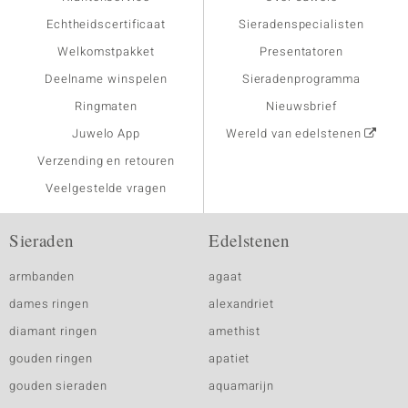
Echtheidscertificaat
Sieradenspecialisten
Welkomstpakket
Presentatoren
Deelname winspelen
Sieradenprogramma
Ringmaten
Nieuwsbrief
Juwelo App
Wereld van edelstenen
Verzending en retouren
Veelgestelde vragen
Sieraden
Edelstenen
armbanden
agaat
dames ringen
alexandriet
diamant ringen
amethist
gouden ringen
apatiet
gouden sieraden
aquamarijn