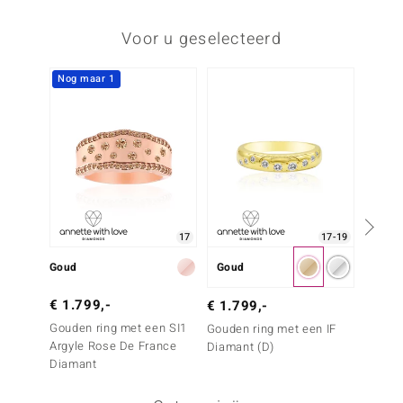
Voor u geselecteerd
Nog maar 1
Nog m
17
17-19
Goud
Goud
Goud
€ 1.799,-
€ 1.4
€ 1.799,-
Gouden ring met een SI1
Gouden
Gouden ring met een IF
Argyle Rose De France
Argyle
Diamant (D)
Diamant
Diama