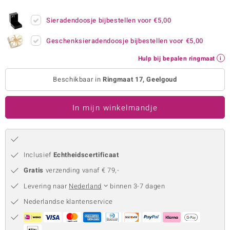
remonti
Sieradendoosje bijbestellen voor
€5,00
remonti
Geschenksieradendoosje bijbestellen voor
€5,00
uwelo
Hulp bij bepalen ringmaat
 Gems
Beschikbaar in
Ringmaat 17, Geelgoud
NO Collection
In mijn winkelmandje
va
Inclusief
Echtheidscertificaat
Gratis
verzending vanaf € 79,-
Levering naar
Nederland
binnen 3-7 dagen
Nederlandse klantenservice
Minerale