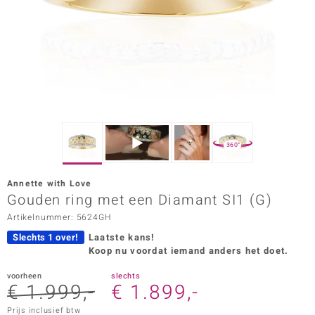
ana
Prince Designs
o
Chic
360°
d in Berlin
Annette with Love
insell
Gouden ring met een Diamant SI1 (G)
Artikelnummer: 5624GH
n Vogue
Slechts 1 over!
Laatste kans!
e in Italy
Koop nu voordat iemand anders het doet.
o Paraíso
voorheen
slechts
€ 1.999,-
€ 1.899,-
izen
Prijs inclusief btw