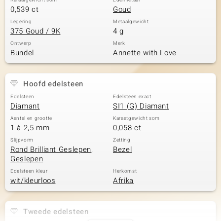
Karaatgewicht som
Edelmetaal
0,539 ct
Goud
Legering
Metaalgewicht
375 Goud / 9K
4 g
Ontwerp
Merk
Bundel
Annette with Love
Hoofd edelsteen
Edelsteen
Edelsteen exact
Diamant
SI1 (G) Diamant
Aantal en grootte
Karaatgewicht som
1 à 2,5 mm
0,058 ct
Slijpvorm
Zetting
Rond Brilliant Geslepen,
Bezel
Geslepen
Edelsteen kleur
Herkomst
wit/kleurloos
Afrika
Tweede edelsteen