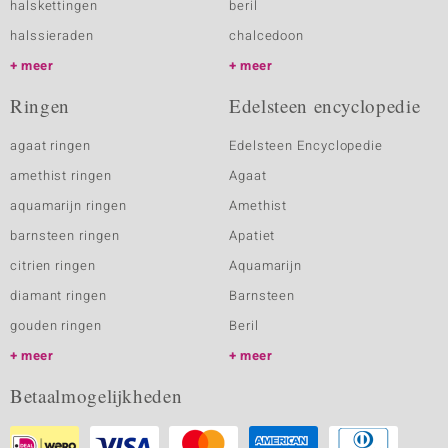
halskettingen
beril
halssieraden
chalcedoon
meer
meer
Ringen
Edelsteen encyclopedie
agaat ringen
Edelsteen Encyclopedie
amethist ringen
Agaat
aquamarijn ringen
Amethist
barnsteen ringen
Apatiet
citrien ringen
Aquamarijn
diamant ringen
Barnsteen
gouden ringen
Beril
meer
meer
Betaalmogelijkheden