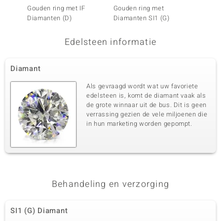
0,056 ct
Rond Brilliant Geslepen
Gouden ring met IF
Gouden ring met
Gouden
Diamanten (D)
Diamanten SI1 (G)
Diaman
Zetting
Herkomst
Bezel
Afrika
Edelsteen informatie
Vijfde edelsteen
Diamant
Edelsteen exact
Aantal en grootte
SI1 (G) Diamant
42 à 1,1 mm
Als gevraagd wordt wat uw favoriete
Karaatgewicht som
edelsteen is, komt de diamant vaak als
Slijpvorm
0,26 ct
Rond Brilliant Geslepen
de grote winnaar uit de bus. Dit is geen
verrassing gezien de vele miljoenen die
Zetting
Herkomst
in hun marketing worden gepompt.
Pave
Afrika
Behandeling en verzorging
SI1 (G) Diamant