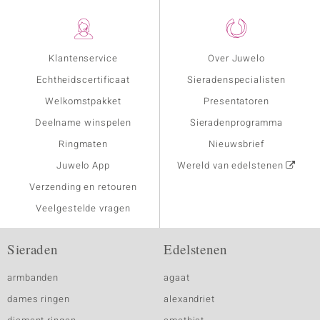
Klantenservice
Over Juwelo
Echtheidscertificaat
Sieradenspecialisten
Welkomstpakket
Presentatoren
Deelname winspelen
Sieradenprogramma
Ringmaten
Nieuwsbrief
Juwelo App
Wereld van edelstenen
Verzending en retouren
Veelgestelde vragen
Sieraden
Edelstenen
armbanden
agaat
dames ringen
alexandriet