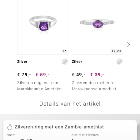
remonti
remonti
uwelo
 Gems
17
17-20
NO Collection
Zilver
Zilver
Zilver
va
€ 79,-
€ 59,-
€ 49,-
€ 39,-
€ 69,
Zilveren ring met een
Zilveren ring met een
Zilver
Marokkaanse Amethist
Marokkaanse Amethist
Marokk
Details van het artikel
Minerale
Zilveren ring met een Zambia-amethist
Naam
Aantal edelstenen