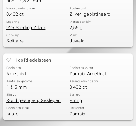
ring - 23x20 mm
1
Karaatgewicht som
Edelmetaal
0,402 ct
Zilver, geplatineerd
Legering
Metaalgewicht
925 Sterling Zilver
2,56 g
Ontwerp
Merk
Solitaire
Juwelo
Hoofd edelsteen
Edelsteen
Edelsteen exact
Amethist
Zambia Amethist
Aantal en grootte
Karaatgewicht som
1 à 5 mm
0,402 ct
Slijpvorm
Zetting
Rond geslepen, Geslepen
Prong
Edelsteen kleur
Herkomst
paars
Zambia