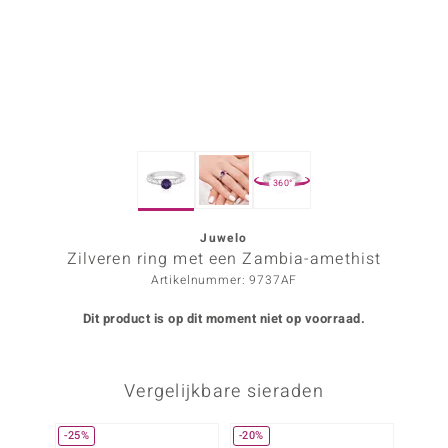
ana
Prince Designs
o
360°
Chic
d in Berlin
Juwelo
Zilveren ring met een Zambia-amethist
insell
Artikelnummer: 9737AF
n Vogue
Dit product is op dit moment niet op voorraad.
e in Italy
Vergelijkbare sieraden
o Paraíso
izen
-25%
-20%
-29%