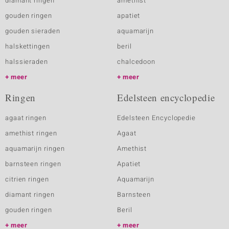
diamant ringen
amethist
gouden ringen
apatiet
gouden sieraden
aquamarijn
halskettingen
beril
halssieraden
chalcedoon
meer
meer
Ringen
Edelsteen encyclopedie
agaat ringen
Edelsteen Encyclopedie
amethist ringen
Agaat
aquamarijn ringen
Amethist
barnsteen ringen
Apatiet
citrien ringen
Aquamarijn
diamant ringen
Barnsteen
gouden ringen
Beril
meer
meer