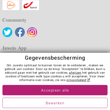
Community
Juwelo App
Gegevensbescherming
Om Juwelo optimaal te kunnen tonen en te verbeteren , maken we
gebruik van cookies. Door op de knop "Accepteren" te klikken, kunt u
akkoord gaan met het gebruik van cookies,
afwijzen
het gebruik van
Algemene verkoopvoorwaarden
Privacybeleid
Cookies
cookies of beslissen welk type cookies u wilt accepteren. Voor meer
Colofon
Contact
Contract herroepen
informatie over cookies, zie ons
privacybeleid
.
Visit our stores in other countries:
Accepteer alle
Bewerken
© Juwelo Deutschland GmbH (Een onderneming van de elumeo SE)