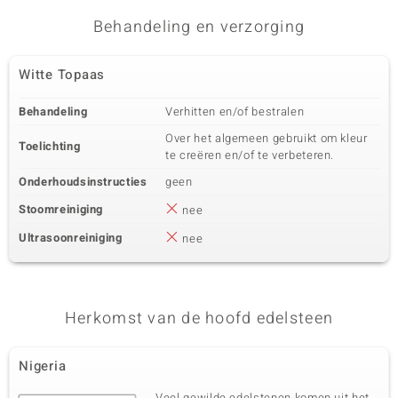
Karaatgewicht som
Behandeling en verzorging
Slijpvorm
0,032 ct
Rond geslepen
Zetting
Herkomst
Witte Topaas
Prong
Tanzania
Behandeling
Verhitten en/of bestralen
Vijfde edelsteen
Over het algemeen gebruikt om kleur
Toelichting
te creëren en/of te verbeteren.
Edelsteen exact
Aantal en grootte
Zirkoon
2 à 1,2 mm
Onderhoudsinstructies
geen
Karaatgewicht som
Slijpvorm
Stoomreiniging
nee
0,02 ct
Rond geslepen
Zetting
Herkomst
Ultrasoonreiniging
nee
Prong
Tanzania
Zesde edelsteen
Herkomst van de hoofd edelsteen
Edelsteen exact
Aantal en grootte
Zirkoon
2 à 1 mm
Nigeria
Karaatgewicht som
Slijpvorm
0,013 ct
Rond geslepen
Veel gewilde edelstenen komen uit het