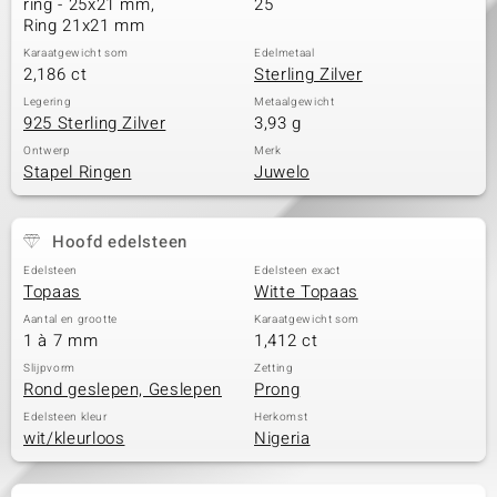
ring - 25x21 mm,
25
Ring 21x21 mm
Karaatgewicht som
Edelmetaal
2,186 ct
Sterling Zilver
Legering
Metaalgewicht
925 Sterling Zilver
3,93 g
Ontwerp
Merk
Stapel Ringen
Juwelo
Hoofd edelsteen
Edelsteen
Edelsteen exact
Topaas
Witte Topaas
Aantal en grootte
Karaatgewicht som
1 à 7 mm
1,412 ct
Slijpvorm
Zetting
Rond geslepen, Geslepen
Prong
Edelsteen kleur
Herkomst
wit/kleurloos
Nigeria