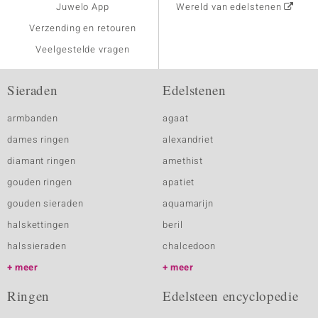
Juwelo App
Wereld van edelstenen
Verzending en retouren
Veelgestelde vragen
Sieraden
Edelstenen
armbanden
agaat
dames ringen
alexandriet
diamant ringen
amethist
gouden ringen
apatiet
gouden sieraden
aquamarijn
halskettingen
beril
halssieraden
chalcedoon
meer
meer
Ringen
Edelsteen encyclopedie