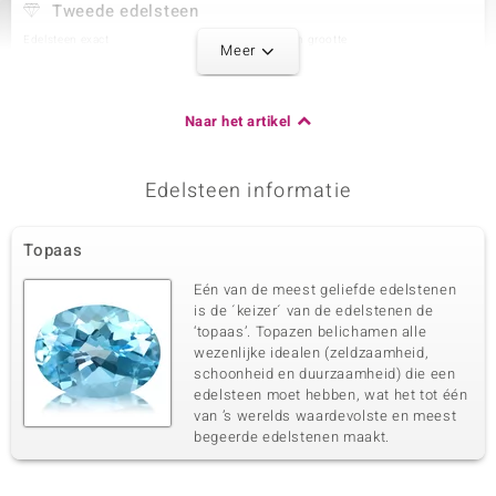
Tweede edelsteen
Edelsteen exact
Aantal en grootte
Meer
Witte Topaas
2 à 3,5 mm
Karaatgewicht som
Slijpvorm
0,378 ct
Rond geslepen
Naar het artikel
Zetting
Herkomst
Prong
Nigeria
Edelsteen informatie
Derde edelsteen
Topaas
Edelsteen exact
Aantal en grootte
Zirkoon
16 à 1,5 mm
Eén van de meest geliefde edelstenen
Karaatgewicht som
Slijpvorm
is de ´keizer´ van de edelstenen de
0,331 ct
Rond geslepen
‘topaas’. Topazen belichamen alle
wezenlijke idealen (zeldzaamheid,
Zetting
Herkomst
Prong
schoonheid en duurzaamheid) die een
Tanzania
edelsteen moet hebben, wat het tot één
van ’s werelds waardevolste en meest
begeerde edelstenen maakt.
Vierde edelsteen
Edelsteen exact
Aantal en grootte
Zirkoon
2 à 1,4 mm