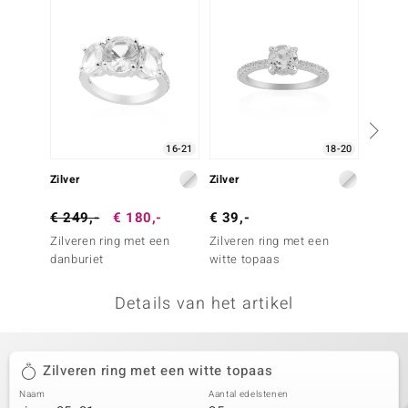
remonti
remonti
uwelo
 Gems
16-21
18-20
NO Collection
Zilver
Zilver
Zilver
va
€ 249,-
€ 180,-
€ 39,-
€ 39,
Zilveren ring met een
Zilveren ring met een
Zilver
danburiet
witte topaas
witte 
Details van het artikel
Minerale
Zilveren ring met een witte topaas
Naam
Aantal edelstenen