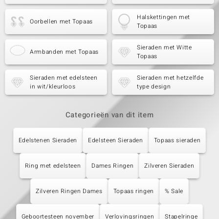
Halskettingen met
Oorbellen met Topaas
Topaas
Sieraden met Witte
Armbanden met Topaas
Topaas
Sieraden met edelsteen
Sieraden met hetzelfde
in wit/kleurloos
type design
Categorieën van dit item
Edelstenen Sieraden
Edelsteen Sieraden
Topaas sieraden
Ring met edelsteen
Dames Ringen
Zilveren Sieraden
Zilveren Ringen Dames
Topaas ringen
% Sale
Geboortesteen november
Verlovingsringen
Stapelringe