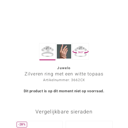
ana
Prince Designs
o
360°
Chic
d in Berlin
Juwelo
Zilveren ring met een witte topaas
insell
Artikelnummer: 3662CX
n Vogue
Dit product is op dit moment niet op voorraad.
e in Italy
Vergelijkbare sieraden
o Paraíso
izen
-28%
Nog m