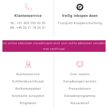
Klantenservice
Veilig inkopen doen
NL:
+31 800 250 00 50
Trustpilot Koopbescherming
BE:
+49 30 21 78 26 01
Uw online edelsteen sieradenspecialist voor echte edelsteen sieraden
met certificaat
Klantenservice
Over Juwelo
Echtheidscertificaat
Sieradenspecialisten
Welkomstpakket
Presentatoren
Deelname winspelen
Sieradenprogramma
Ringmaten
Nieuwsbrief