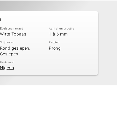
n
Edelsteen exact
Aantal en grootte
Witte Topaas
1 à 6 mm
Slijpvorm
Zetting
Rond geslepen,
Prong
Geslepen
Herkomst
Nigeria