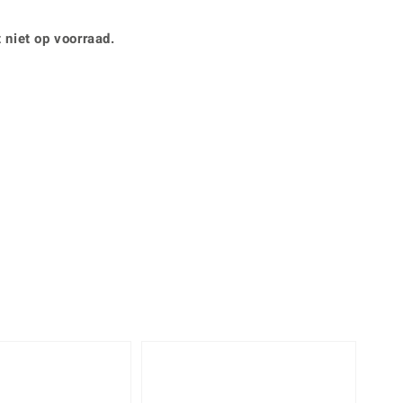
Rhodoliet
Sieraden in varianten
is
Toermalijn
Ringmaten
 niet op voorraad.
Geel
-20%