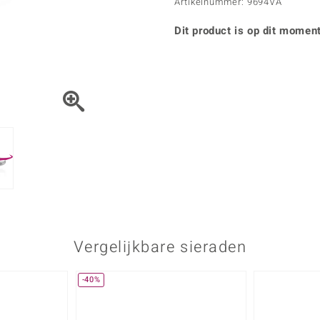
Parel
Kwarts
Artikelnummer: 9694VA
♦ Zilveren ringen
Vitale Minerale
Topaas
Turkoo
♦ Zilveren oorbellen
Dit product is op dit moment
♦ Zilveren hangers
♦ Zilveren armbanden
♦ Zilveren kettingen
Blauw
Groen
Platina sieraden
Vergelijkbare sieraden
-40%