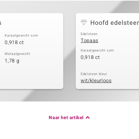
s
Hoofd edelstee
Edelsteen
Karaatgewicht som
Topaas
0,918 ct
Karaatgewicht som
Metaalgewicht
0,918 ct
1,78 g
Edelsteen kleur
wit/kleurloos
Naar het artikel