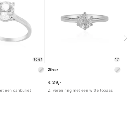
16-21
17
Zilver
Zilver
€ 29,-
€ 99,
met een danburiet
Zilveren ring met een witte topaas
Zilver