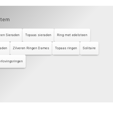
item
een Sieraden
Topaas sieraden
Ring met edelsteen
raden
Zilveren Ringen Dames
Topaas ringen
Solitaire
rlovingsringen